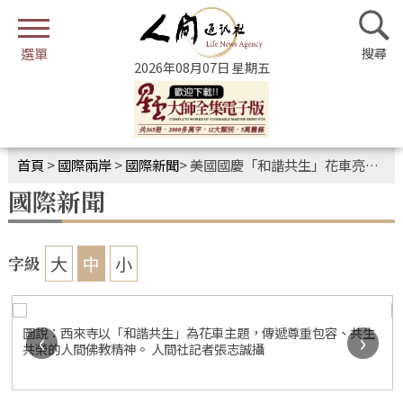
2026年08月07日 星期五
首頁
>
國際兩岸
>
國際新聞
>
美國國慶「和諧共生」花車亮相 多元族裔共歡喜
國際新聞
大
中
小
字級
圖說：西來寺以「和諧共生」為花車主題，傳遞尊重包容、共生
‹
›
共榮的人間佛教精神。 人間社記者張志誠攝