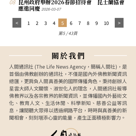
昆州政府舉辦2026春節招待會 昆士蘭協會
應邀同慶
2026-03-07
1
2
3
4
5
6
7
8
9
10
第5 / 43頁
關
於
我
們
人間通訊社 (The Life News Agency，簡稱人間社)，是
首個由佛教創辦的通訊社，不僅是國內外佛教新聞資訊
總匯，更肩負人間真善美的國際傳播角色。秉持創辦人
星雲大師人文關懷、淑世化人的理念，人間通訊社報導
佛教界以及各宗教界的新聞資訊，並傳播國內外藝術文
化、教育人文、生活休閒、科學新知、慈善公益等訊
息，讓閱聽大眾得以透過網路平台，時時與真善美的新
聞相會，刻刻增添心靈的能量，產生正面積極影響力。