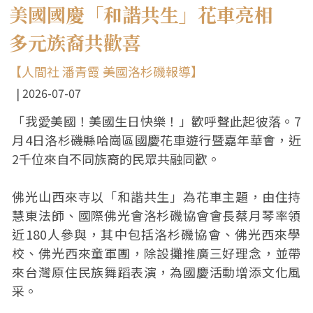
美國國慶「和諧共生」花車亮相
多元族裔共歡喜
【人間社 潘青霞 美國洛杉磯報導】
2026-07-07
「我愛美國！美國生日快樂！」歡呼聲此起彼落。7
月4日洛杉磯縣哈崗區國慶花車遊行暨嘉年華會，近
2千位來自不同族裔的民眾共融同歡。
佛光山西來寺以「和諧共生」為花車主題，由住持
慧東法師、國際佛光會洛杉磯協會會長蔡月琴率領
近180人參與，其中包括洛杉磯協會、佛光西來學
校、佛光西來童軍團，除設攤推廣三好理念，並帶
來台灣原住民族舞蹈表演，為國慶活動增添文化風
采。