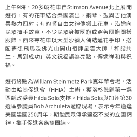
上午9時，20多輛花車自Stimson Avenue北上展開
遊行，有的花車結合樂團演出，鋼琴、鼓與吉他演
奏熱力四射；有的將自由女神像搬上花車，沿途向
民眾揮手致意，不少民眾身披國旗或穿著國旗圖樣
服飾。西來寺花車以大型沙彌人偶結蓮花手印，搭
配夢想飛馬及佛光山開山祖師星雲大師「和諧共
生．馬到成功」英文祝福語為亮點，傳遞祥和與祝
福。
遊行終點為William Steinmetz Park嘉年華會場，活
動由哈崗促進會（HHIA）主辦，獲洛杉磯縣第一選
區縣政委員Hilda Solis支持。Hilda Solis與加州第30
選區參議員Bob Archuleta蒞臨現場，表示今年適逢
美國建國250周年，期勉民眾傳承堅忍不拔的立國精
神，攜手促進各族裔團結。