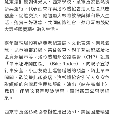
慧東法師感謝佛光人、西來學校、童軍及家長熱情
參與遊行，代表西來寺與洛杉磯協會走入社區共慶
國慶、促進交流。他勉勵大眾將歡樂與祥和帶入生
活，落實三好理念，共同關懷社會。蔡月琴則鼓勵
大眾將國慶精神融入生活。
嘉年華現場設有經典老爺車展、文化表演、創意氣
球、兒童臉部彩繪、美食餐車、親子互動遊戲及社
區資源展示等。洛杉磯加州公路巡警（CHP）設置
「單車趣味闖關區」（Bike Rodeo），向親子宣導
行車安全，小朋友戴上巡警贈送的頭盔，騎上單車
闖關，歡笑聲此起彼落。洛杉磯協會佛光人身穿色
彩繽紛的台灣原住民族服飾，演出〈站在高崗上〉
舞蹈，伴隨吆喝聲與鈴鐺聲，贏得觀眾掌聲與喝
采。
西來寺及洛杉磯協會攤位推出拓印、美國國慶輪盤