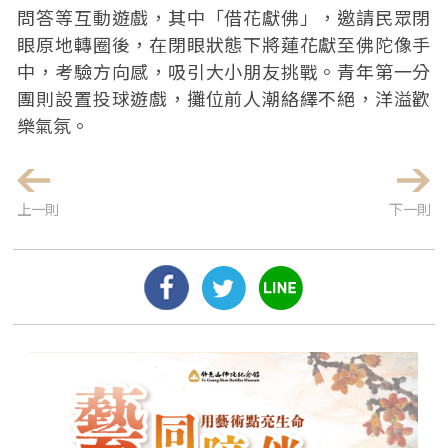
問答等互動遊戲，其中「借花獻佛」，邀請民眾閉
眼原地轉圈後，在閉眼狀態下將蓮花獻至佛陀像手
中，考驗方向感，吸引大小朋友挑戰。青年第一分
團則設置投球遊戲，攤位前人潮絡繹不絕，洋溢歡
樂氣氛。
上一則
下一則