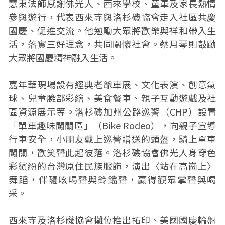
慧東法師感謝佛光人、西來學校、童軍及家長熱情
參與遊行，代表西來寺與洛杉磯協會走入社區共慶
國慶、促進交流。他勉勵大眾將歡樂與祥和帶入生
活，落實三好理念，共同關懷社會。蔡月琴則鼓勵
大眾將國慶精神融入生活。
嘉年華現場設有經典老爺車展、文化表演、創意氣
球、兒童臉部彩繪、美食餐車、親子互動遊戲及社
區資源展示等。洛杉磯加州公路巡警（CHP）設置
「單車趣味闖關區」（Bike Rodeo），向親子宣導
行車安全，小朋友戴上巡警贈送的頭盔，騎上單車
闖關，歡笑聲此起彼落。洛杉磯協會佛光人身穿色
彩繽紛的台灣原住民族服飾，演出〈站在高崗上〉
舞蹈，伴隨吆喝聲與鈴鐺聲，贏得觀眾掌聲與喝
采。
西來寺及洛杉磯協會攤位推出拓印、美國國慶輪盤