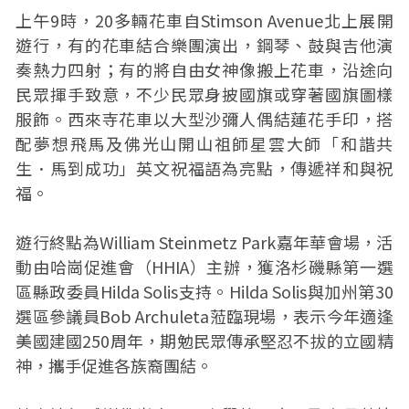
上午9時，20多輛花車自Stimson Avenue北上展開
遊行，有的花車結合樂團演出，鋼琴、鼓與吉他演
奏熱力四射；有的將自由女神像搬上花車，沿途向
民眾揮手致意，不少民眾身披國旗或穿著國旗圖樣
服飾。西來寺花車以大型沙彌人偶結蓮花手印，搭
配夢想飛馬及佛光山開山祖師星雲大師「和諧共
生．馬到成功」英文祝福語為亮點，傳遞祥和與祝
福。
遊行終點為William Steinmetz Park嘉年華會場，活
動由哈崗促進會（HHIA）主辦，獲洛杉磯縣第一選
區縣政委員Hilda Solis支持。Hilda Solis與加州第30
選區參議員Bob Archuleta蒞臨現場，表示今年適逢
美國建國250周年，期勉民眾傳承堅忍不拔的立國精
神，攜手促進各族裔團結。