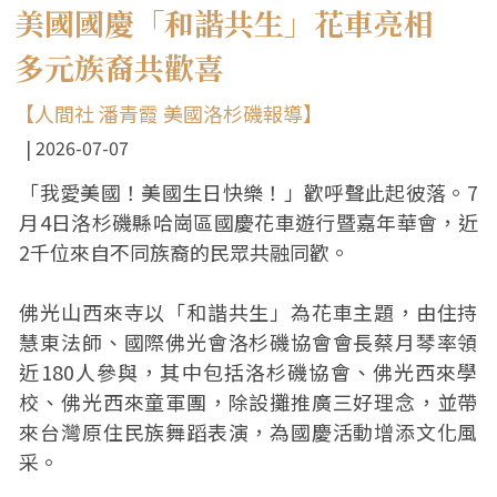
美國國慶「和諧共生」花車亮相
多元族裔共歡喜
【人間社 潘青霞 美國洛杉磯報導】
2026-07-07
「我愛美國！美國生日快樂！」歡呼聲此起彼落。7
月4日洛杉磯縣哈崗區國慶花車遊行暨嘉年華會，近
2千位來自不同族裔的民眾共融同歡。
佛光山西來寺以「和諧共生」為花車主題，由住持
慧東法師、國際佛光會洛杉磯協會會長蔡月琴率領
近180人參與，其中包括洛杉磯協會、佛光西來學
校、佛光西來童軍團，除設攤推廣三好理念，並帶
來台灣原住民族舞蹈表演，為國慶活動增添文化風
采。