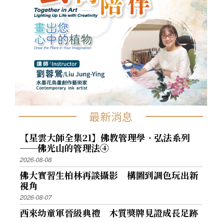
最新消息
【星雲大師全集21】佛教管理學．弘法系列
──佛光山的管理法④
2026-08-08
佛大實習生柏林再談攝影 構圖到調色玩出新
視角
2026-08-07
西來幼童軍晉級典禮 木質獎牌見證成長足跡