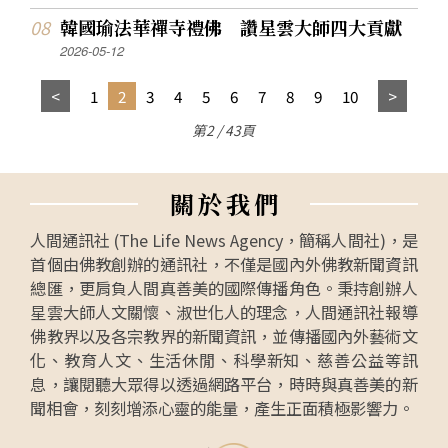
韓國瑜法華禪寺禮佛 讚星雲大師四大貢獻
2026-05-12
1
2
3
4
5
6
7
8
9
10
第2 / 43頁
關
於
我
們
人間通訊社 (The Life News Agency，簡稱人間社)，是
首個由佛教創辦的通訊社，不僅是國內外佛教新聞資訊
總匯，更肩負人間真善美的國際傳播角色。秉持創辦人
星雲大師人文關懷、淑世化人的理念，人間通訊社報導
佛教界以及各宗教界的新聞資訊，並傳播國內外藝術文
化、教育人文、生活休閒、科學新知、慈善公益等訊
息，讓閱聽大眾得以透過網路平台，時時與真善美的新
聞相會，刻刻增添心靈的能量，產生正面積極影響力。