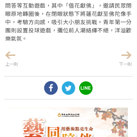
問答等互動遊戲，其中「借花獻佛」，邀請民眾閉
眼原地轉圈後，在閉眼狀態下將蓮花獻至佛陀像手
中，考驗方向感，吸引大小朋友挑戰。青年第一分
團則設置投球遊戲，攤位前人潮絡繹不絕，洋溢歡
樂氣氛。
上一則
下一則