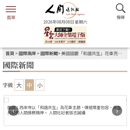
2026年08月08日 星期六
首頁
>
國際兩岸
>
國際新聞
>
美國國慶「和諧共生」花車亮相 多元族裔共歡喜
國際新聞
大
中
小
字級
圖說：西來寺以「和諧共生」為花車主題，傳遞尊重包容、共生
‹
›
共榮的人間佛教精神。 人間社記者張志誠攝