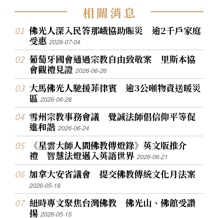
相
關
消
息
佛光人深入民答那峨協助賑災 逾2千戶家庭
受惠
2026-07-04
葡萄牙國會通過宗教自由致敬案 里斯本協
會觀禮見證
2026-06-26
大馬佛光人馳援菲律賓 逾3公噸物資送暖災
區
2026-06-28
雪州宗教事務會議 覺誠法師倡信仰平等促
進和諧
2026-06-24
《星雲大師人間佛教傳燈錄》英文版推介
禮 智慧法燈邁入英語世界
2026-06-21
加拿大安省議會 提交佛教傳統文化月法案
2026-05-18
紐時專文聚焦台灣佛教 佛光山、佛館受讚
揚
2026-05-15