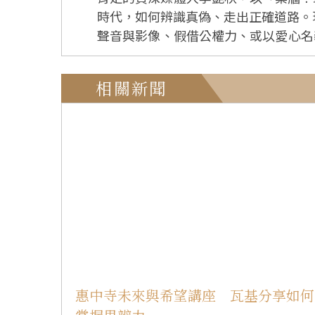
時代，如何辨識真偽、走出正確道路。現場聽眾595人，同
聲音與影像、假借公權力、或以愛心名
月受理詐騙案件逾5萬件，有75%民眾曾接
艷秋表示，部分媒體缺乏查證、立場偏
相關新聞
自甘追隨網路社群平台起舞；也有透過誇大
所受的新聞教育始終強調「查證」的重
細斟酌。」這句話也成為她長年從事媒體工作的信念。 提及「媒體救台灣？還是媒體害台灣？
觀點，「現在的傳播環境，像一條湍
神，透過正向報導發揮影響力，成為社會中的清流。
驗是訪問張學良，行前被告知訪談內容
辱使命，完成西安事變中當事者的第一手資料
指出，媒體應具備獨立監督與提供正確
先冷靜看全局、再全方位蒐證、以邏
牆，也要保留接納真相的窗，堅守真善
惠中寺未來與希望講座 瓦基分享如何