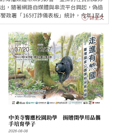
政署「165打詐儀表板」統計，今年1至4
詳全文
力的重要。 談及媒體亂象，李
率、點閱率與商業利益取代真相；主流媒體
，值得社會警惕。 她分享，自己
有筆如刀，是殺人的刀，每一字一句都要仔
都混在一起。因此，媒體更應傳遞真善美精
一次經
位創造歷史的人，怎能不提及，最後還是不
 最後李艷秋語重心長的
提出四項思辨方法：「想、找、理、信」，
眾，面對虛假與詐騙資訊，需要築起辨識的
中美寺響應校園助學 捐贈開學用品攜
手培育學子
2026-08-08