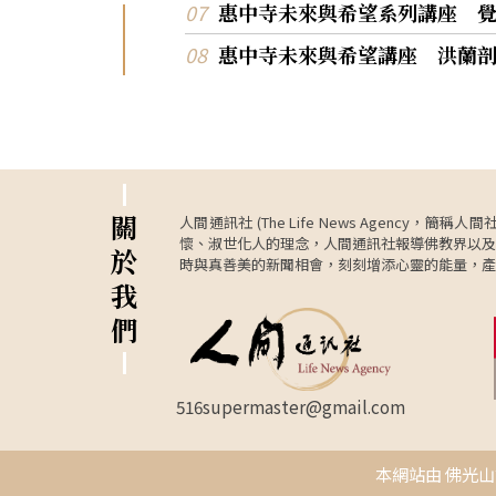
壽的秘訣。」洪蘭提到，對未來抱持希望與
惠中寺未來與希望系列講座 
「主控權」是減輕壓力的關鍵。研究顯示，認
惠中寺未來與希望講座 洪蘭
己身體健康的老人，死亡率僅為悲觀者的一半
籲大眾，事情發生後應看重結果而非情緒，透
育學習「反過來想」，將心態轉向正向，這才
腦保健與長壽的真正關鍵。 快樂掌握在自己手中，
洪蘭分享透過研究發現，只要微笑20秒，大腦
分泌多巴胺，產生正向情緒並增強免疫力。也
了在美國留學時助人的經驗，說明肌膚接觸與
互動能產生「催乳素」(Oxytocin），增加彼
關
人間通訊社 (The Life News Age
信任感。勉勵大眾透過日常「小善」累積善緣
懷、淑世化人的理念，人間通訊社報導佛教界以及
於
為幫助他人最終會回報到自己身上。 洪蘭提到，良
時與真善美的新聞相會，刻刻增添心靈的能量，產
好的溝通是和諧的基石，溝通應包含「65%
我
聽」與「20%的說話」，以「燈塔與軍艦」為
們
提醒溝通不應固執己見，在堅持原則的同時應
彈性，從對方的經驗出發、學會換位思考。 最後勉
勵大眾，透過教育改變心態，看人之長、幫
處。當每個人都能心存感恩，就能在紛擾的世
516supermaster@gmail.com
找到平靜與滿足，實現真正的和諧共生。
本網站由 佛光山資訊