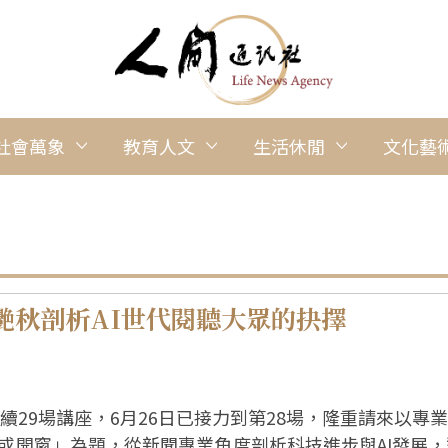
社會萬象
教育人文
生活休閒
文化藝
艷秋剖析AI世代閱聽大眾的抉擇
連續29場講座，6月26日已接力到第28場，隆重請來以
或開窗」為題，從新聞專業角度剖析科技進步與AI發展