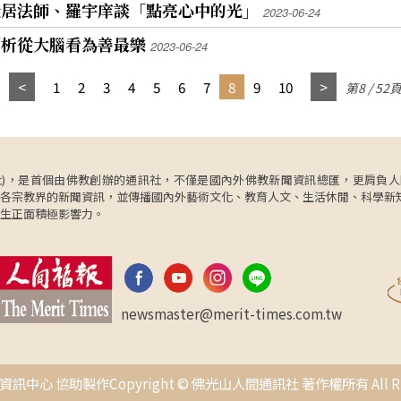
擁有
二位是嘉義「渺渺書店」林彥汝，他抱持「把自己
覺居法師、羅宇庠談「點亮心中的光」
2023-06-24
美，而應堅持適度與自然。 上市科技公司主管梁懷
為自
放小，路才能走得長遠」的哲學，從文學領域的自
貞分享，從年輕時習舞受挫，到因孩子有注意力缺
剖析從大腦看為善最樂
。呼
我膨脹走向謙卑，並且透過閱讀獲得勇氣，隻身追
2023-06-24
陷過動特質而重新學習兒童音樂律動，進一步幫助
過教
隨文豪川端康成的足跡遠赴日本。 詹慶齡指出，閱
更多孩子，也在陪伴中療癒自己，體悟限制自己的
是大
讀能補足單一生命經驗的不足，提及自己如何打破
1
2
3
4
5
6
7
8
9
10
第8 / 52
往往不是環境，而是對未來的預設。 企業講師杜志
原本偏好文學「閱讀舒適圈」的框架，跨足晶片戰
峰則談及返家接班過程中與父親的衝突，直到迎接
就會
爭、腦科學與科幻小說。她說曾受到「埔里籃城書
下一代後重新理解愛，最終與家人及自己和解，明
分享
房」羅麗蓓教授（嘿媽）啟發，領悟到閱讀不僅止
白唯有放下執著，才能為生命騰出空間，迎接真正
善意
於書本，更是一種對萬事萬物保有好奇心的「學習
重要的人事物。 吳曉宣透過陪伴孩子探索世界，體
此的
力」。 在資訊多樣碎片化、網路言論激進的時代，
ncy，簡稱人間社)，是首個由佛教創辦的通訊社，不僅是國內外佛教新聞資訊總匯，
會表達其實是替內心發聲；退休護理師吳淋禎則從
，因
詹慶齡認為藉由理解他人的故事來培養「同理
各宗教界的新聞資訊，並傳播國內外藝術文化、教育人文、生活休閒、科學新
病患身上學會，感恩是照亮生命的一道光，也讓生
心」，能有效減少刻薄言論。他舉例，為了訪談唐
生正面積極影響力。
命中的彎路，成為一路走來最動人的風景。 謝文憲
的聆
鳳而閱讀科幻大師姜峯楠的《呼吸》與《妳一生的
在結語中表示，《後來才懂的人生小事》真正想傳
例，
預言》，從中體悟到科技背後的生命哲學；而諾貝
達的是：人生不是做得多、夢得大，而是盡量做
保有
爾文學獎得主韓江的《永不告別》與楊雙子的《台
對。每一次選擇、每一次陪伴、每一次願意重新開
灣漫遊錄》，分別以冷靜創新的筆觸，處理歷史與
始，看似微小，卻可能在多年之後，成為最重要的
人難
階級議題，展現「舉重若輕」的文學力量。 透過
newsmaster@merit-times.com.tw
人生答案。
界中
《名人書房》，詹慶齡與吳晟、黃春明、龍應台等
文學大師及藝術家建立情誼，從他們身上汲取智
慧。他指出，訪談每位嘉賓就像閱讀一本精彩的人
中心 協助製作Copyright © 佛光山人間通訊社 著作權所有 All Right
生書籍，例如從黃日燦律師的人生經驗中，體悟到