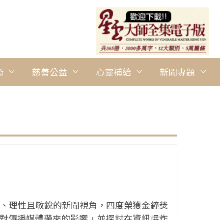
術
慈善公益
心靈補給
新聞專題
專業、理性且敏銳的新聞視角，四度榮獲金鐘獎
，對傳播媒體帶來的影響，並探討在資訊爆炸