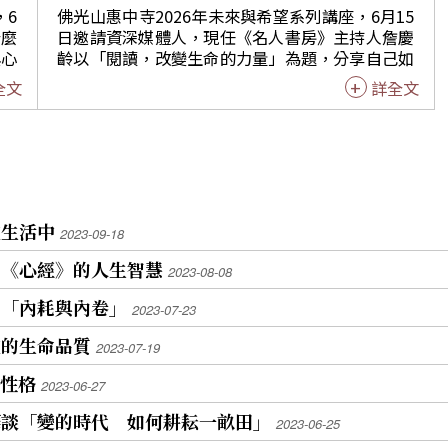
成功
畫」，希望成就更多人。他分享一句令自己深受啟
，6
佛光山惠中寺2026年未來與希望系列講座，6月15
發的話：「任由身體老去，它就會老去；給自己挑
什麼
日邀請資深媒體人，現任《名人書房》主持人詹慶
挑戰
戰，人生就會給你驚喜。」因此即使到了51歲，仍
與心
齡以「閱讀，改變生命的力量」為題，分享自己如
00
開始學鋼琴、做重量訓練。他認為，成長不是年輕
緒與
何從電視主播台、新聞部總監優雅轉身，透過閱讀
全文
詳全文
隊、
人的專利，而在於是否願意打開視野、重新啟動人
上同
與書寫興趣，和文字深度對談，串起重塑生命軌跡
戰舒
生。 談到人生節奏，謝文憲提醒大家不要只看遠
的動能；讓現場420人，含線上觸及總計5000人，
跳下
方，也要珍惜沿途風景。很多人過度專注遠大的目
即指
聆聽他正向抉擇的思惟與歷程。 詹慶齡提及，46
二座
標，反而忽略眼前的小事。他引用電影《阿甘正
的器
歲離開主播台，曾被媒體預言：將從大眾視野中消
」，
傳》的精神指出，當一個人不汲汲營營追逐結果，
由於
失，卻因緣際會受到冠德建設集團創辦人馬玉山董
如何
也許目標反而會自然靠近，只要每一步都走得穩
的特
事長「閱讀改變生命軌跡」理念感召，擔任冠德玉
健。 面對人生目標，謝文憲也拋出思考：「如果人
計別
山教育基金會董事，並主持《名人書房》閱讀節目
在生活中
2023-09-18
自我
生的終極目標是快樂，還需要遠大的目標嗎？」他
為不
已邁入第九年。他感性地表示「閱讀是改變生命的
們更
表示，自己始終把每一天當成第一天，也當成最後
習《心經》的人生智慧
要，
力量」，不僅是節目宗旨，更是自己跨越舒適圈，
2023-08-08
的標
一天，珍惜當下、全力以赴。走過35年職場歷程，
件。
兌現了重新認識家鄉土地與人文風情的願心。 在推
。他
歷經高峰與挑戰，如今選擇放下成就自己的執念，
 「內耗與內卷」
大腦
廣閱讀的過程中，詹慶齡走訪全台與離島的獨立書
2023-07-23
會過
轉而投入培育人才，並於講座中特別邀請7位接班
迫自
店，並分享了兩段令她動容的生命故事：其一是淡
型來
人分享生命故事。 接班人們也從各自專業與生命歷
在的生命品質
2023-07-19
疼痛
水「爬上坡好書室」的鄭書婷，因大學時與外籍選
程帶來啟發。從事風險顧問工作的佘淑真分享客戶
現，
手的一段對話，驚覺自身對世界的無知，進而開啟
好性格
進的
故事，提醒大家終有一天離開時，留給家人的應是
2023-06-27
與憂
跨文化藩籬的閱讀，他將書店視為安住心靈的避風
安穩，而非戰場；造型師小荳認為，穿搭最迷人的
抑制
港，即便經營艱辛，仍堅持每售出一本書，即捐出
華談「變的時代 如何耕耘一畝田」
2023-06-25
地方，在於展現屬於自己的風格與自信；醫美整形
10元協助無家者，展現閱讀帶給社會的關懷。 第
外科執行長吳緁苓則表示，改變外表不必追求完