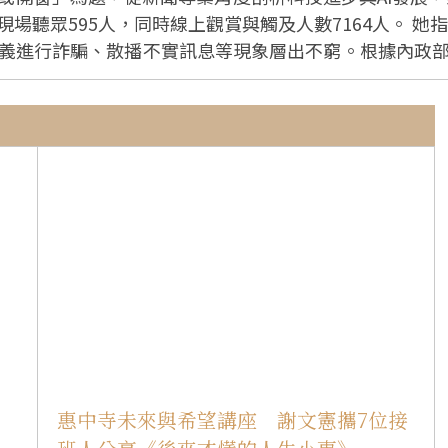
時線上觀賞與觸及人數7164人。 她指出，隨著網路自媒體與串流平台興起，偽造
義進行詐騙、散播不實訊息等現象層出不窮。根據內政部警
收詐騙訊息，有30%受騙，造成龐大財務損失，也凸顯資訊辨識能
頗，甚至引用未經證實的網路訊息作為新聞來源，以收視
標題、新聞包裝置入行銷，甚至受政治立場影響製造假訊息等
要性，並回憶大學第一堂新聞課中老師的一句話：「記者
」，李艷秋引用佛光山開山祖師星雲大師的
急河流，泥沙俱下清濁難分，好的、壞的、真的、假的，
」她認為雖然目標難行，但不做就只能沉淪。 她談到在記者生涯中，最深刻的
不能觸及的範圍，尤其是「西安事變」，但是面對這樣一
，內容並獲得中外媒體的關注，深深感受到記者手握史筆的使命感。
資訊的功能，使大眾能據此做出正確判斷。對閱聽大眾她
輯推論、找出值得信任且經得起檢驗的真理。同時提醒大
美的核心價值。
惠中寺未來與希望講座 謝文憲攜7位接