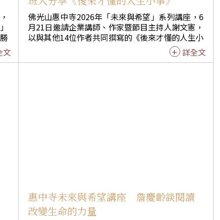
班人分享《後來才懂的人生小事》
」，
佛光山惠中寺2026年「未來與希望」系列講座，6
麼」
月21日邀請企業講師、作家暨節目主持人謝文憲，
勝
以與其他14位作者共同撰寫的《後來才懂的人生小
醒的
事》為主題，結合自身人生歷程，分享真正改變人
全文
詳全文
同步
生的，往往不是轟轟烈烈的大事，而是那些多年後
透過
才明白的小事與選擇。現場吸引近650位聽眾參
與，線上同步聆聽近萬人。 謝文憲分享，今年4月
「跳
曾跟隨白沙屯媽祖徒步一段路程，深刻感受到「信
讓人
念讓人願意出發」；而此次受邀到惠中寺演講，看
一個
見義工長年投入與默默付出，更體悟到「願力讓人
導向
願意堅持」。他回顧自己自1991年畢業於逢甲大學
導大
企管系以來的人生歷程，至今已出版12本著作。雖
背景
然年輕時無緣就讀廣電、傳播相關科系，卻一路投
前的
入廣播與演講領域，甚至入圍金鐘獎。走過36年歲
主導
月，他認為所有成果都來自一步一腳印的累積。 談
到人生不同階段的角色轉換，謝文憲提到，佛光山
比喻
開山祖師星雲大師很早便開始培養人才、完成交
。他
棒，也啟發他重新思考人生定位。他認為，人生不
腦
惠中寺未來與希望講座 詹慶齡談閱讀
一，
只是持續向前，更重要的是懂得何時轉身、何時成
改變生命的力量
組
全下一代，因此於55歲啟動「謝文憲接班人計