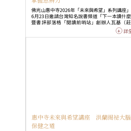
掌握思辨力
佛光山惠中寺2026年「未來與希望」系列講座
6月23日邀請台灣知名說書頻道「下一本讀什
暨書評部落格「閱讀前哨站」創辦人瓦基（莊
翔），以「運用情境智慧，在喧囂世界保有清
詳
思考」為題，與現場聽眾近500位，以及線上
聆聽近5000人，分享如何在資訊爆炸的時代，
「情境智慧」建立獨立思考的防護網。 瓦基指出，
現代人常在社群媒體上面臨矛盾的建議，例如
出舒適圈」與「待在舒適圈」皆各有擁護者，
無所適從。他強調，每一句建議的背後都藏著
情境，若忽略了適用背景，再好的建議也可能
錯誤的方向。瓦基提出「情境智慧雷達」，引
眾在接受資訊前自問三個問題：該建議的對象
為何、適用時機點為何，以及是否符合自己目
現況，藉此與眾多資訊保持距離，重拾思考的
權。 除了破解資訊迷思，瓦基更進一步探討「天
賦」的定義，提出「生態位」的觀點，將天賦
為種子，必須放在對的環境與土壤中才能發芽
惠中寺未來與希望講座 洪蘭揭祕大
以自身為例，說明自己並非各項技能的頂尖第
保健之道
但透過將閱讀、寫作與演講等能力進行「排列