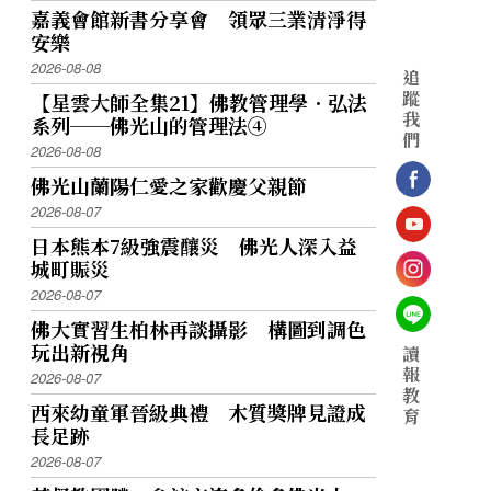
嘉義會館新書分享會 領眾三業清淨得
安樂
2026-08-08
追
蹤
【星雲大師全集21】佛教管理學．弘法
我
系列──佛光山的管理法④
們
2026-08-08
佛光山蘭陽仁愛之家歡慶父親節
2026-08-07
日本熊本7級強震釀災 佛光人深入益
城町賑災
2026-08-07
佛大實習生柏林再談攝影 構圖到調色
玩出新視角
讀
報
2026-08-07
教
西來幼童軍晉級典禮 木質獎牌見證成
育
長足跡
2026-08-07