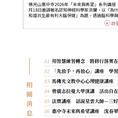
合」，並依據自身內向的特質設計工作流程，
佛光山惠中寺2026年「未來與希望」系列講座
創造出獨特的個人價值。 針對面臨職涯轉折或人生
月18日邀請著名認知神經科學家洪蘭，以「為
中場的聽眾，瓦基則以F1賽車為喻，重新詮釋
和諧共生最有利大腦保健」為題，透過腦科學
極限的意義。他指出，賽車手之所以能以時速3
理學實驗，向大眾闡述大腦資源分配規律、情
詳
公里挑戰極限，並非盲目冒險，而是在專業團
健康的直接關聯。近600位民眾到場聆聽，線
完善維護及專屬賽道的支撐下進行。這說明挑
步觀看人數更突破4,200人。 「算計別人耗費腦
適圈應是「有準備的冒險」，而非毫無底線的
力，『和諧』是生存必備條件」，洪蘭開場
懸崖。瓦基鼓勵，在考慮轉職或準備爬人生第
出，大腦資源是有限的，是人體最耗費能源
山時，當面對新挑戰時不一定需要「重新歸零
官，雖僅佔體重2%，卻消耗了20%的能源。
而是要審視已具備的資源、經驗與挫折，思考
大腦具有「認知吝嗇」（Cognitive Miser）
重新配置這些資產。 在科技快速更迭的AI時代，瓦
性，傾向減少負擔，因此當我們花心思去「算
用智慧練習轉念 將修行落實
基認為這反而是重新審視「人的本質」與認識
人」時，會極度耗費腦力，這對大腦健康極
的最佳契機。當AI能高效處理繁雜任務時，我
「先放手，再放心」講座 學
利。人類是群居動物，分享與溝通比知識更重
應主動拿回人生的方向盤，拒絕盲目追求外界
和諧共生不僅是道德選擇，更是生存的必要條
準答案，轉而思考屬於自己的「人生申論題」
馬佛光文教中心心理健康講座
洪蘭強調，情緒主控權掌握在自己手中。根據
相
強調，我們必須將焦慮視為提醒在乎事物，學
與身體的雙向回饋機制，行為會影響心境。強
濾他人的期待，並靈活運用情境智慧的思考模
曾廣志拉曼大學演講 活出自
關
己微笑或咬著鉛筆（模擬微笑表情），能降低
解析現況。 講座最後，瓦基提醒唯有透過持續的自
感並啟動副交感神經，幫助放鬆。臨床實驗發
法寶講座 話說星雲大師—三
覺與行動，才能在充滿未知的變動中，掌握前
消
利用肉毒桿菌讓病人無法皺眉後，其負面情緒
節奏，重新主導自己的人生航向。
鬱症狀會顯著減輕，證明了「不皺眉」能反向
惠中寺未來與希望講座 沈春
息
大腦的憤怒感。 「正向思考與主控權，是活得更長