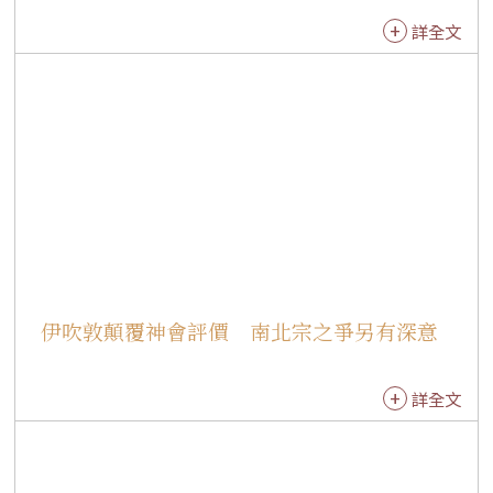
始」。 慧開法師表示，凡夫總會「貪生怕死」，
詳全文
但菩薩是「出生入死」度化眾生，這是大家生生
世世需要練習的課題。法師引用星雲大師解釋
「老病死生」的順序，講解生死智慧，「如何瀟
灑自在來去，才是真正核心問題」，「往生」的
真正意涵，非死掉以後才是往生，而是「當下」
有精神、有體力，與佛相遇。對修行人而言，求
往生不是人生最後才處理的事情，而是一期生命
最後的「必修功課」與「當務之急」。 慧開法師
以生動幽默的比喻提醒大家：「千萬要及早與諸
佛、菩薩加好友，而且要天天保持聯繫！」不是
伊吹敦顛覆神會評價 南北宗之爭另有深意
等到生命最後階段才急著「聯絡阿彌陀佛」。法
師提醒，日日念佛、憶佛、學佛，讓佛號深入心
念，才能在生命最後階段真正發揮力量。 如何讓
詳全文
生命永續經營，慧開法師分享往生的「六千萬心
法密笈」、念佛四感，提醒大家要保持精神與體
力，如同手機要有電力與Wi-fi，才能跟諸佛菩薩