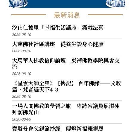
最新消息
汐止仁德里「幸福生活講座」滿載法喜
2026-08-10
大慈佛社社區講座 從養生談身心健康
2026-08-10
大馬華人佛教信仰論壇 東禪佛教學院與會交
流
2026-08-10
《星雲大師全集》【傳記】 百年佛緣──文教
篇．梵音遍天下4-3
2026-08-10
一場人間佛教的學習之旅 卑詩省議員屈潔冰
拜訪佛光山
2026-08-09
寶塔分會父親節抄經 傳燈祈福報親恩