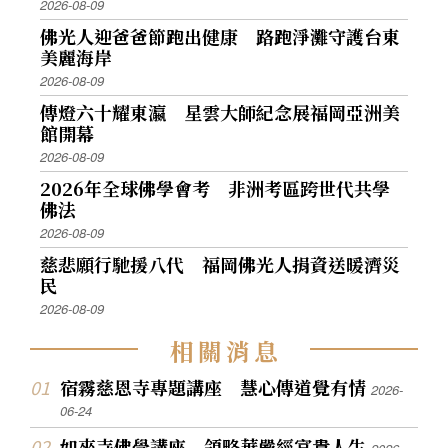
2026-08-09
佛光人迎爸爸節跑出健康 路跑淨灘守護台東
美麗海岸
2026-08-09
傳燈六十耀東瀛 星雲大師紀念展福岡亞洲美
館開幕
2026-08-09
2026年全球佛學會考 非洲考區跨世代共學
佛法
2026-08-09
慈悲願行馳援八代 福岡佛光人捐資送暖濟災
民
2026-08-09
相
關
消
息
宿霧慈恩寺專題講座 慧心傳道覺有情
2026-
06-24
如來寺佛學講座 領略華嚴經富貴人生