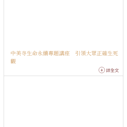
「連線（Online）」，若想發願往生佛國淨土，
必須要向阿彌陀佛或觀音菩薩「報名」。最後，
法師分享自己雙親在臨終經驗，鼓勵大家在陪伴
家人生命最後階段，回憶過去快樂往事，能幫助
家人帶著歡喜心迎接往生，並鼓勵大眾行三好，
就是在儲存往生淨土的資糧。 整場講座慧開法師
以幽默、智慧又貼近生活的方式，讓原本沉重的
中美寺生命永續專題講座 引領大眾正確生死
生死議題變得親切而充滿生命力，「生死教育不
觀
是死亡教育，而是生命教育」，真正的生命永續
詳全文
經營，是在今生把生命活好、把善緣結好、把修
行做好，讓生命從一期走向下一期時，能夠平
安、有序而自在地銜接。 講座結束後，國際佛光
會多倫多協會會長曹峰岩向慧開法師致謝，感謝
慧開法師百忙之中遠道而來，為多倫多佛光人帶
來一場深刻而精彩的生命教育，提醒大家從今天
開始珍惜生命、規劃生命，並以智慧與信念迎接
人生每一個階段。