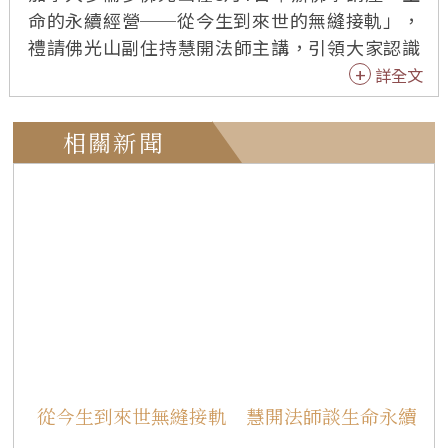
命的永續經營──從今生到來世的無縫接軌」，
禮請佛光山副住持慧開法師主講，引領大家認識
最理想的「往生」，是在還有能力、還有精神、
詳全文
還有體力的時候，就能「與佛相應」，為生命的
下一階段做好準備。講座吸引加拿大、美國信眾
相關新聞
近300人歡喜聆聽。 暌違7年，慧開法師再度法駕
多倫多，覺凡法師感謝副住持遠道而來，這一趟
北美40天的行程，每一站都為講座增加內容，到
多倫多已是準備滿滿的智慧要給大家。 「佛光山
開山祖師星雲大師曾說，生命是不死的，生命是
永恆的。」慧開法師指出，許多人對生死有誤
解，即使是企業想要永續發展，也要掌握「循
環」。隨後以「人為什麼會死？」、「死了會去
哪裡？」等生死大事提問，帶領大家逐一破除迷
思，如同身體細胞每天循環、汰舊換新，不死細
從今生到來世無縫接軌 慧開法師談生命永續
胞就是癌症，「死亡，就是下一個生命的開