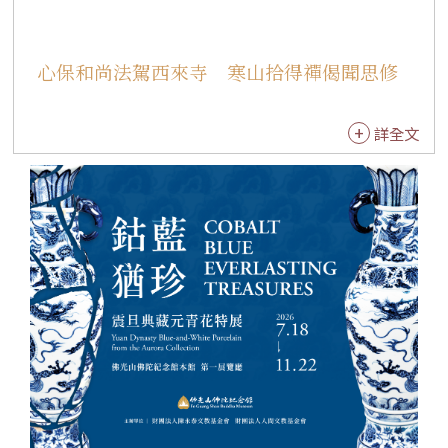
心保和尚法駕西來寺 寒山拾得禪偈聞思修
詳全文