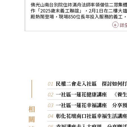
場團隊如同盛夏中輕柔且愜意的微風，為人帶
佛光山南台別院住持滿舟法師率領僧信二眾集
衡與安定。 陳詠韶提出，走進佛光山已成為其年度
作「2025歲末義工聯誼」，2月1日在二樓大
重要活動之一，「佛光山長期透過教育、文化
殿熱鬧登場，現場850位長年投入服務的義工
修、慈善與藝術等多元活動服務社會，影響力
得、看得樂開懷。 住持滿舟法師帶領「吉祥普
詳
擴大，在常住的領導下，近年屢獲國家級與世
茶」，感謝義工菩薩與功德主的發心，成就每
面的高度肯定，值得自豪。」 Nancy分享，在道場
活動，接引更多人走進南台別院，實踐佛光山
中學習到「謙卑」的力量，如同馬的特質般忍
祖師星雲大師倡導的人間佛教，打造台南成為
重、溫順而有力。 Anson代表警署致詞，感謝佛光
諧共生」的「三好」城市。台南市議長邱莉莉
山對紐西蘭警察長期的支持與關懷，道場不僅
「法師用佛法引導我用平常心面對逆境」，副
澱心靈，也為前進的路注入新力量，使社會各
姜淋煌「有正確的宗教信仰，讓我能用平等心
合作更加凝聚。 謝志斌感謝星雲大師以慈悲宏願將
理市務。」佛光山常務副住持慧傳法師，強調
人間佛教的法水引入紐西蘭，也感謝多年來法
『三好四給』建立世界和平，獲得歡喜，也是
信眾、義工、青年團、政府部門、警署、學校
佛道。」中華福報生活推廣協會理事長楊政達
利族群及藝術家的共同付出，成就道場的心靈
姝文伉儷，肯定「在服務中彼此成就」。 在溫馨的
民權二會走入社區 探討如何
灣。 滿信法師藉此因緣帶領紐西蘭團隊向佛光山宗
氛圍中，法師們回顧弘法成果，凝聚大眾道
長心保和尚、長老，以及全山大眾拜年。佛光
一社區一蓮花健康講座 《養
力，佛光青年閃舞〈迎財神〉，和順國小醒獅
為大會帶來串燒舞蹈，帶領大眾合唱人間音緣
表演〈威風八面〉，佛光童軍團舞動鎏金長龍
〈信仰〉，歌聲嘹亮響徹整個會場。紐西蘭佛
一社區一蓮花幸福講座 分享
洲中天學校執行校長陳秋琴指導松鶴歌唱班，4
相
常住特別贈送與會大眾新春吉祥紅包，祈願三
演唱輕快客家歌曲。榮獲POWER教師獎林佩
持全家大小平安吉祥，馬到成功一切皆順利。
彰化花壇南口社區幸福生活講
關
彈自唱的〈紅豆詞〉，歌聲悅耳。並帶領澎湖
合唱團團員20人，與音緣相見歡、歡喜合唱團
幸福講座走入太麻里 分享樂