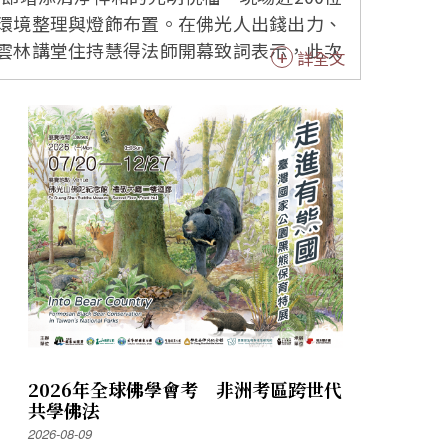
詳全文
祈福。慧得法師指出，燈會期間，民眾可白
師星雲大師人間佛教的精神。 雲林縣
講堂長期與縣府密切合作，慧得法師多年來
觀光行銷規畫，與斗六、虎尾、北港燈會並
處長謝明璇、慧得
督導長張燕合、布袋戲歌后西卿等人共同主
理念，深受感動，也誠摯邀請大眾常來這座
煙火齊放，眾人手持仙女棒揮舞，天上煙火
2026年全球佛學會考 非洲考區跨世代
共學佛法
2026-08-09