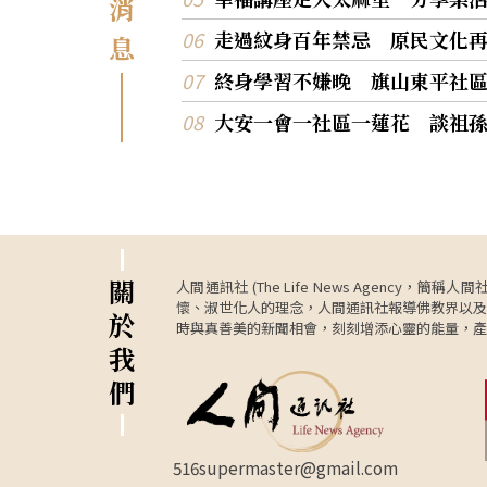
消
別獻唱人間音緣數首，用音聲供養大眾。藝術
世文(師承黃俊雄)，即興演出掌中布偶與口白
走過紋身百年禁忌 原民文化
息
人難忘。 中一分會黃綉鸞在大寮發心10年表示
「活動很精彩」，會員蘇楟茹在佛光山雲水醫
終身學習不嫌晚 旗山東平社
任義工50年說道「感恩大師，讓我當義工、
大安一會一社區一蓮花 談祖
田。」成功分會洪陳世賢分享「能感受到佛法
慧」，國際佛光會世界總會副總會長劉招明伉
盛讚滿舟法師重視歲末義工聯誼「像在辦大
事」，歡喜滿滿。和順國小主任汪純煌表示:感
光山慈悲邀請表演深感榮幸，活動安排用心、
溫暖，孩子們與團隊都留下非常美好的回憶，
感謝佛光山對教育與藝文的支持。 下午在住持滿舟
法師主持「祈福法會」並恭讀佛光山開山祖師
關
人間通訊社 (The Life News Age
大師〈為義工祈願文〉後，發給現場每位義工
懷、淑世化人的理念，人間通訊社報導佛教界以及
於
「紅包」，祝福義工新的一年福慧增長，在服
時與真善美的新聞相會，刻刻增添心靈的能量，產
彼此成就、共同成長。
我
們
516supermaster@gmail.com