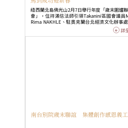
馬到成功迎新春
紐西蘭北島佛光山2月7日舉行年度「歲末圍爐
會」，住持滿信法師引領Takanini區國會議員
Rima NAKHLE、駐奧克蘭台北經濟文化辦事
長陳詠韶、紐西蘭總理辦公室後補國會議員Nan
詳
LU、北區通訊中心指揮官Inspector Anson LI
察、Howick地方政府委員Damian LIGHT、中
北大學副教授謝志斌、北島協會會長顧楡齡、
長余林濤、顧問Sally WONG等百餘位佛光人
圍爐。 滿信法師帶領諸位法師為現場大眾獻燈祈
福、恭讀佛光山開山祖師星雲大師〈為社會大
願文〉。滿信法師感謝社會各界大眾的護持，
大師馬年祝福「和諧共生 馬到成功」勉勵大
「五和」精神，在共生共榮的世界裡為國家、
會、家庭貢獻一份力量。同時祝福大眾在新的
裡以「和諧共生」，馬上行動、馬上開悟、馬
功。亦感謝大寮的香積菩薩、義工們，以及佛
年們的集體創作，共同承擔圍爐的每一個環節
活動順利進行。 Rima向大眾拜年，表示非常榮幸
南台別院歲末聯誼 集體創作感恩義
回到道場，佛光山在本土社區淨化人心、注入
情、帶來和諧能量，是紐西蘭人民的驕傲，稱