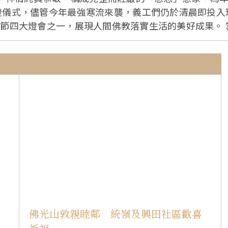
展現人間佛教落實生活的美好成果。 雲林講堂住持慧得法師開幕致詞表示，此次
盼所有對觀世音菩薩懷抱虔誠之心的大眾，皆能前來禮佛
、上頭香等活動，感受觀音菩薩的慈悲，學習佛光山開山祖
林講堂，表示一踏入講堂，內心就感覺很平靜，感謝雲林
人文深度的年節亮點，因此縣府將佛光燈會納入雲林整體
民眾於年節期間走訪雲林，感受燈會之美與地方人文風采。 啟燈儀式由
佛光會中華總會監事莊敦、中區協會委員趙象觀、雲林區
法師、義工眾用心布置環境，落實星雲大師「人間淨土」
的依靠〉、法師們帶領大眾唱誦「觀世音菩
〈苦海女神龍〉後，揭開序幕。隨著「啟燈」口號響起，
也啟發人人心中行「三好」的善願。 與會大眾齊聲恭誦星雲大師〈向觀世音菩薩
成功」並互道新年快樂中，歡喜圓滿。
佛光山敦親睦鄰 統嶺及興田社區歡喜