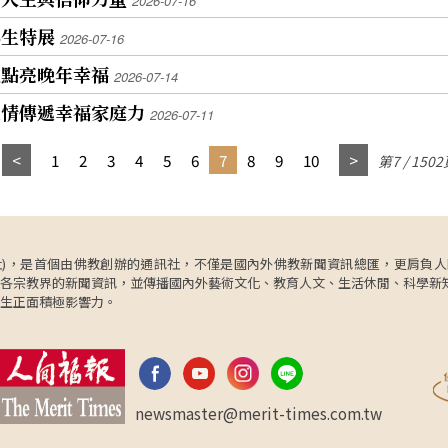
2026-07-16
家黃
提供大眾優質的世間知識與佛法平臺，鼓勵大眾積
皆令
極加入佛光會，累積生命福德資糧，將學習因緣轉
再生特展
2026-07-16
化為回饋社會的動力。 社區大學一連串的動態成果
院擔
演出，節目內容多元豐富，涵蓋和太鼓、國樂橫
區點亮晚年幸福
2026-07-14
種福
笛、太極拳、空靈鼓、二胡、古箏、吉他、合唱
孫情傳遞幸福家庭力
的智
團、英語歡唱及敦煌禪舞等，充分展現社區大學長
2026-07-11
儷，
期深耕終身學習的成果，也讓學員透過舞台展現學
喜
習自信與生命活力。 活動後，大眾齊聚至齋堂團聚
1
2
3
4
5
6
7
8
9
10
第7 / 150
謝佛
用齋，享受美味可口的素食佳餚，並進行歡樂摸彩
氣氛
活動。摸彩獎品多樣且生活化，現場充滿緊張與歡
誠摯
笑。與會佛光人紛紛表示歲末聯誼不僅是回顧一年
成果與感恩善緣的時刻，更期盼在新的一年持續以
星雲
文化、教育、人間佛教為橋梁，攜手社區，共同實
ncy，簡稱人間社)，是首個由佛教創辦的通訊社，不僅是國內外佛教新聞資訊總匯，
普獎
踐人間淨土。
各宗教界的新聞資訊，並傳播國內外藝術文化、教育人文、生活休閒、科學新
務中
生正面積極影響力。
newsmaster@merit-times.com.tw