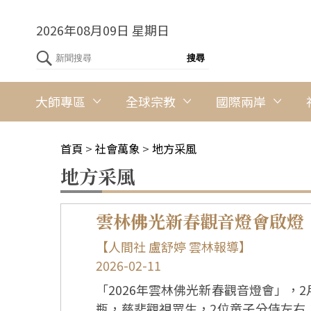
2026年08月09日 星期日
大師專區
全球宗教
國際兩岸
首頁
>
社會萬象
>
地方采風
地方采風
雲林佛光新春觀音燈會啟燈
【人間社 盧舒婷 雲林報導】
2026-02-11
「2026年雲林佛光新春觀音燈會」，
瓶，慈悲觀視眾生，2位童子分侍左右