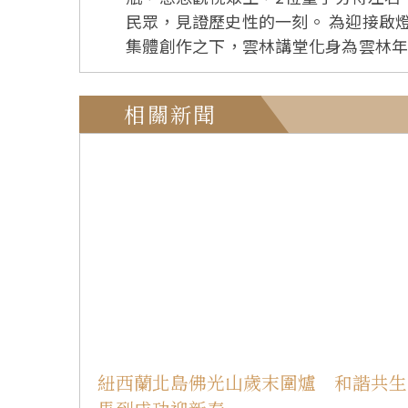
民眾，見證歷史性的一刻。 為迎接啟燈儀式，儘管今年最強寒流來襲，義工們仍於清晨即投入環境整理與燈飾布置。在佛光人出錢出力、
集體創作之下，雲林講堂化身為雲林年節四大燈會之一，
燈會為雲林首度舉辦的佛教界燈會，期
天賞花、夜晚賞燈，並藉由敲幸福鐘祈福
相關新聞
政府文化觀光處處長謝明璇高度肯定雲
帶領佛光人深耕地方，今年更形塑具有
列推廣，展現多元豐富的節慶樣貌，並誠摯邀請
法師、雲林科技大學教授鄭博文、國際
持。貴賓分享三年來親身參與並見證
「雲林最美心靈花園」，沉澱自心、獲得寧靜與歡喜。 啟燈儀式前，趙象觀獻唱〈伊是我生命
薩聖號」、西卿壓軸獻唱布袋戲主題曲
地下星芒交相輝映、光彩奪目，不分老少同享純真喜悅，
祈願文〉，共同祝願「和諧共生‧馬到
紐西蘭北島佛光山歲末圍爐 和諧共生