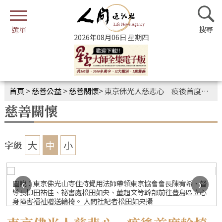
2026年08月06日 星期四
首頁
>
慈善公益
>
慈善關懷
>
東京佛光人慈悲心 疫後首度輪椅捐贈
慈善關懷
大
中
小
字級
‹
›
圖說：東京佛光山寺住持覺用法師帶領東京協會會長陳宥希、督
導長柳田祐佳、祕書處松田如央、董超文等幹部前往豊島區立心
身障害福祉贈送輪椅。 人間社記者松田如央攝