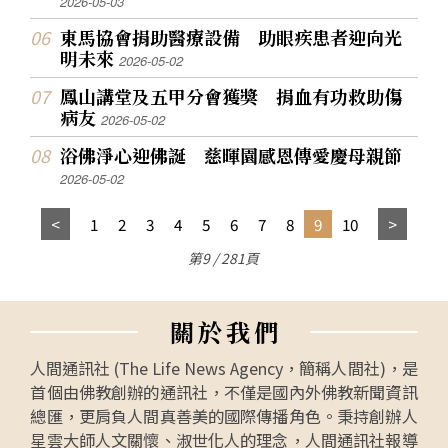
2026-05-03
東馬協會捐助醫療設備 助眼疾患者迎向光
明未來
2026-05-02
鳳山講堂及五甲分會獲獎 捐血有功救助傷
病友
2026-05-02
浴佛淨心迎佛誕 慈暉園感恩傳愛慶母親節
2026-05-02
1
2
3
4
5
6
7
8
9
10
第9 / 281頁
關
於
我
們
人間通訊社 (The Life News Agency，簡稱人間社)，是
首個由佛教創辦的通訊社，不僅是國內外佛教新聞資訊
總匯，更肩負人間真善美的國際傳播角色。秉持創辦人
星雲大師人文關懷、淑世化人的理念，人間通訊社報導