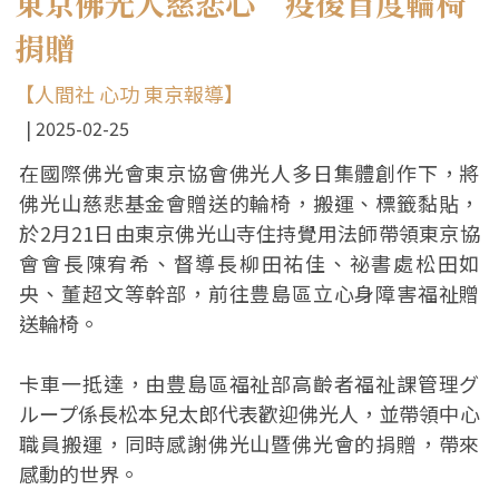
東京佛光人慈悲心 疫後首度輪椅
捐贈
【人間社 心功 東京報導】
2025-02-25
在國際佛光會東京協會佛光人多日集體創作下，將
佛光山慈悲基金會贈送的輪椅，搬運、標籤黏貼，
於2月21日由東京佛光山寺住持覺用法師帶領東京協
會會長陳宥希、督導長柳田祐佳、祕書處松田如
央、董超文等幹部，前往豊島區立心身障害福祉贈
送輪椅。
卡車一抵達，由豊島區福祉部高齡者福祉課管理グ
ループ係長松本兒太郎代表歡迎佛光人，並帶領中心
職員搬運，同時感謝佛光山暨佛光會的捐贈，帶來
感動的世界。