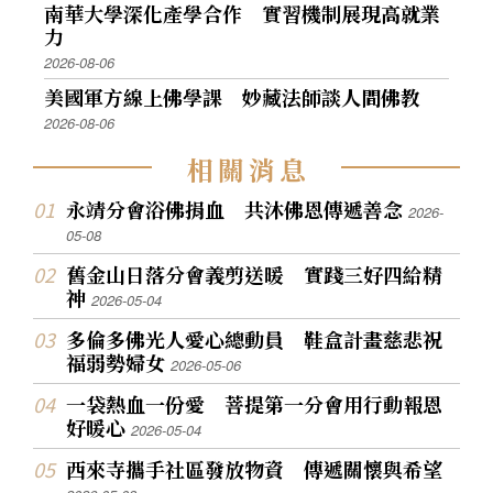
南華大學深化產學合作 實習機制展現高就業
力
2026-08-06
美國軍方線上佛學課 妙藏法師談人間佛教
2026-08-06
相
關
消
息
永靖分會浴佛捐血 共沐佛恩傳遞善念
2026-
05-08
舊金山日落分會義剪送暖 實踐三好四給精
神
2026-05-04
多倫多佛光人愛心總動員 鞋盒計畫慈悲祝
福弱勢婦女
2026-05-06
一袋熱血一份愛 菩提第一分會用行動報恩
好暖心
2026-05-04
西來寺攜手社區發放物資 傳遞關懷與希望