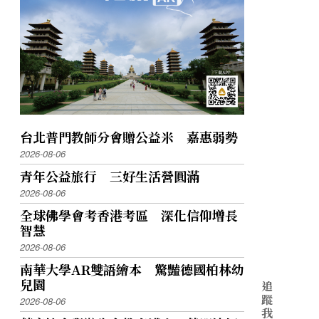
台北普門教師分會贈公益米 嘉惠弱勢
2026-08-06
青年公益旅行 三好生活營圓滿
2026-08-06
全球佛學會考香港考區 深化信仰增長
智慧
2026-08-06
南華大學AR雙語繪本 驚豔德國柏林幼
兒園
追
蹤
2026-08-06
我