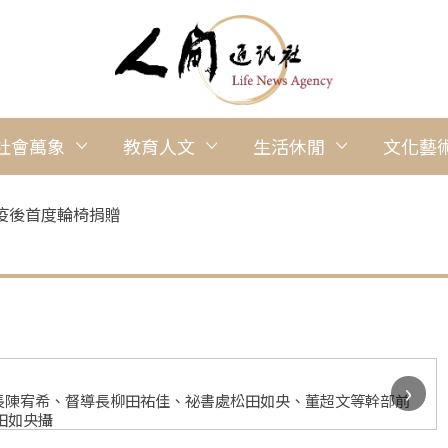
社會萬象
教育人文
生活休閒
文化藝
疫後首度輪椅捐贈
›
長陳宥希、督導長柳田祐佳、祕書處松田如央、董超文等幹部前
田如央攝