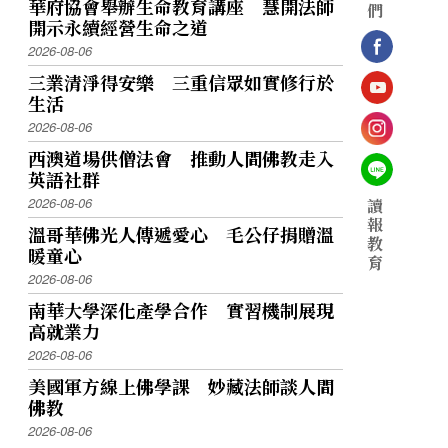
華府協會舉辦生命教育講座 慧開法師
們
開示永續經營生命之道
2026-08-06
三業清淨得安樂 三重信眾如實修行於
生活
2026-08-06
西澳道場供僧法會 推動人間佛教走入
英語社群
2026-08-06
讀
報
溫哥華佛光人傳遞愛心 毛公仔捐贈溫
教
暖童心
育
2026-08-06
南華大學深化產學合作 實習機制展現
高就業力
2026-08-06
美國軍方線上佛學課 妙藏法師談人間
佛教
2026-08-06