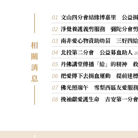
文山四分會結緣博嘉里 公益
淨覺養護義剪服務 彌陀分會
南非愛心物資助幼苗 三好四
相
北投第二分會 公益募血助人
2
關
丹佛講堂傳播「給」的精神 
消
把愛傳下去捐血運動 提前達標
息
佛光照端午 雪梨西區友愛服
挽袖獻愛護生命 吉安第一分