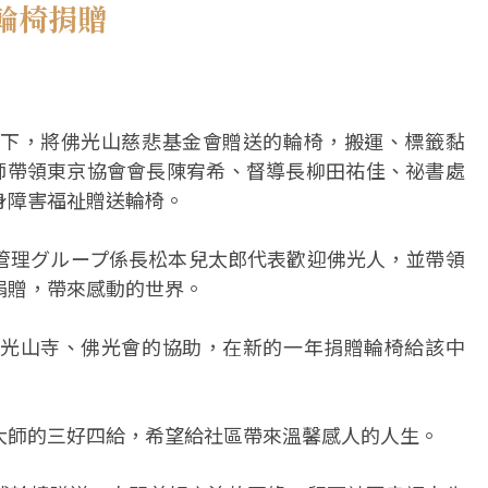
輪椅捐贈
下，將佛光山慈悲基金會贈送的輪椅，搬運、標籤黏
法師帶領東京協會會長陳宥希、督導長柳田祐佳、祕書處
身障害福祉贈送輪椅。
管理グループ係長松本兒太郎代表歡迎佛光人，並帶領
捐贈，帶來感動的世界。
光山寺、佛光會的協助，在新的一年捐贈輪椅給該中
大師的三好四給，希望給社區帶來溫馨感人的人生。