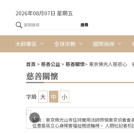
2026年08月07日 星期五
大師專區
全球宗教
國際兩岸
首頁
>
慈善公益
>
慈善關懷
>
東京佛光人慈悲心 
慈善關懷
大
中
小
字級
‹
圖說：東京佛光山寺住持覺用法師帶領東京協會會
往豊島區立心身障害福祉贈送輪椅。 人間社記者松