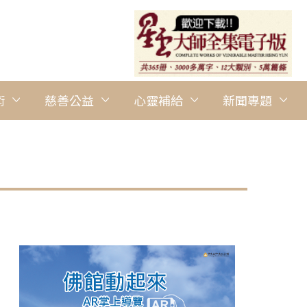
術
慈善公益
心靈補給
新聞專題
圖說：豊島區福祉部高齡者福祉課管理グループ係長松本兒太郎代
佛光山暨佛光會的捐贈。 人間社記者松田如央攝