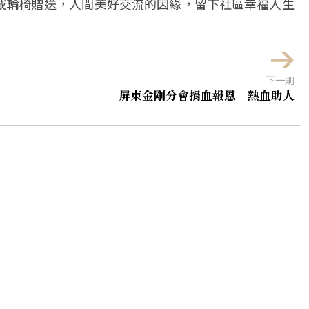
成輪椅贈送，人間美好交流的因緣，留下社區幸福人生
下一則
屏東金剛分會捐血報恩 熱血助人