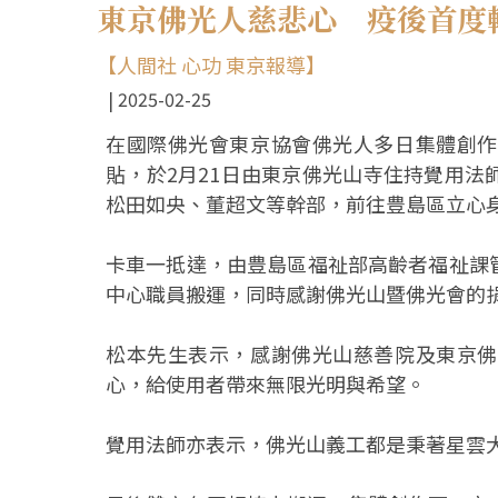
東京佛光人慈悲心 疫後首度
【人間社 心功 東京報導】
2025-02-25
在國際佛光會東京協會佛光人多日集體創作
貼，於2月21日由東京佛光山寺住持覺用
松田如央、董超文等幹部，前往豊島區立心
卡車一抵達，由豊島區福祉部高齡者福祉課
中心職員搬運，同時感謝佛光山暨佛光會的
松本先生表示，感謝佛光山慈善院及東京佛
心，給使用者帶來無限光明與希望。
覺用法師亦表示，佛光山義工都是秉著星雲