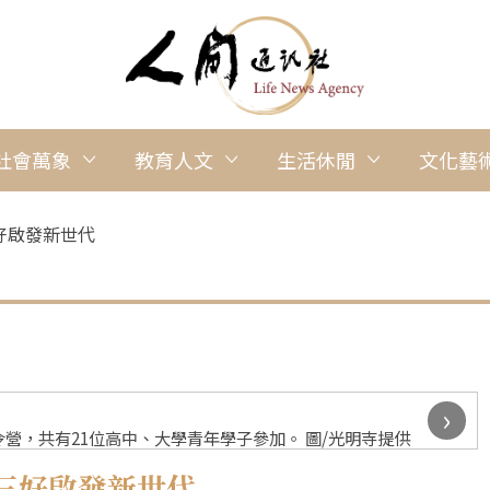
社會萬象
教育人文
生活休閒
文化藝
好啟發新世代
›
營，共有21位高中、大學青年學子參加。 圖/光明寺提供
三好啟發新世代