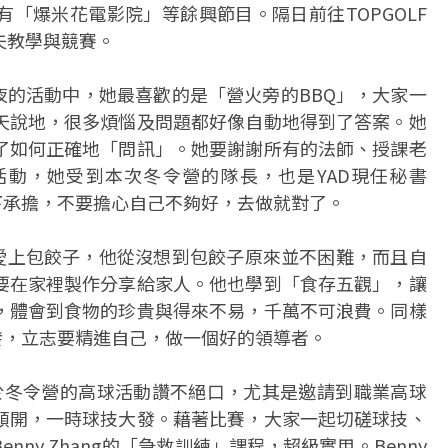
「爆米花電影院」等餘興節目。隔日前往TOPGOLF
夫教學與競賽。
天一夜的活動中，她最喜歡的是「營火旁的BBQ」，大家一
天說地，很多煩惱及問題都好像自動地得到了答案。她
了如何正確地「問訊」。她要謝謝所有的法師、授課老
活動，她受到本次冬令營的隊長，也是YAD現任秘書
勇氣直下承擔，不要擔心自己不夠好，去做就對了。
這個活動讓他愛上包餃子，他從沒想到包餃子原來並不困難，而且自
要在家裡製作分享給家人。他也學到「食存五觀」，讓
，體會到食物的珍貴與得來不易，千萬不可浪費。同樣
z的啟發，立志要精進自己，做一個好的領導者。
者，對於冬令營的高球活動讚不絕口，尤其是邀請到職業高球
頓開，一時球技大發。藉著比賽，大家一起切磋球技、
ny Zhang的「急救訓練」課程，超級實用。Benny