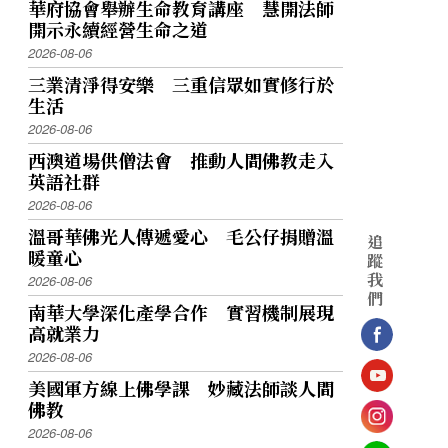
華府協會舉辦生命教育講座 慧開法師
開示永續經營生命之道
2026-08-06
三業清淨得安樂 三重信眾如實修行於
生活
2026-08-06
西澳道場供僧法會 推動人間佛教走入
英語社群
2026-08-06
溫哥華佛光人傳遞愛心 毛公仔捐贈溫
追
暖童心
蹤
我
2026-08-06
們
南華大學深化產學合作 實習機制展現
高就業力
2026-08-06
美國軍方線上佛學課 妙藏法師談人間
佛教
2026-08-06