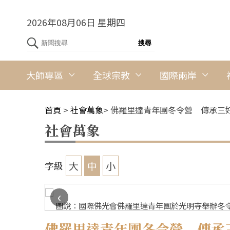
2026年08月06日 星期四
大師專區
全球宗教
國際兩岸
首頁
>
社會萬象
>
佛羅里達青年團冬令營 傳承三
社會萬象
大
中
小
字級
‹
圖說：國際佛光會佛羅里達青年團於光明寺舉辦冬令
佛羅里達青年團冬令營 傳承