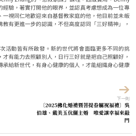
的經驗，著實打開他的眼界，並認真考慮想成為一位專
、一視同仁地歡迎來自基督教家庭的他，他目前並未皈
佛教有更進一步的認識，不但高度認同「三好精神」，
次活動皆有所啟發。新的世代將會面臨更多不同的挑
，才有能力去照顧別人，日行三好就是把自己照顧好，
傳承給新世代，有身心健康的個人，才能組織身心健康
下一則
〔2025佛化婚禮暨菩提眷屬祝福禮〕吳
伯雄、戴美玉伉儷主婚 唯愛讓幸福來敲
門