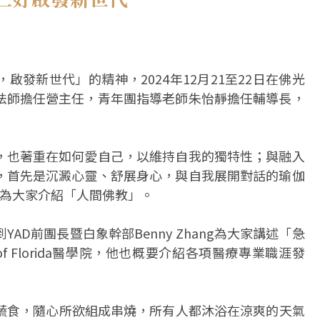
發新世代」的精神，2024年12月21至22日在佛光
法師擔任營主任，青年團指導老師朱怡靜擔任輔導長，
，也著重在如何愛自己，以維持自我的獨特性；與融入
，首先是沉澱心靈、舒展身心，與自我展開對話的瑜伽
Yeh為大家介紹「人間佛教」。
D前團長暨白象幹部Benny Zhang為大家講述「急
y of Florida醫學院，他也概要介紹各項醫療專業職涯發
的蔬食，隨心所欲組成串燒，所有人都沐浴在涼爽的天氣