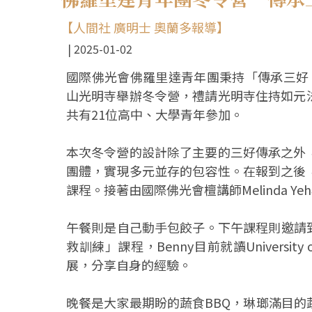
【人間社 廣明士 奧蘭多報導】
2025-01-02
國際佛光會佛羅里達青年團秉持「傳承三好，啟
山光明寺舉辦冬令營，禮請光明寺住持如元
共有21位高中、大學青年參加。
本次冬令營的設計除了主要的三好傳承之外
團體，實現多元並存的包容性。在報到之後
課程。接著由國際佛光會檀講師Melinda 
午餐則是自己動手包餃子。下午課程則邀請到YA
救訓練」課程，Benny目前就讀Universit
展，分享自身的經驗。
晚餐是大家最期盼的蔬食BBQ，琳瑯滿目