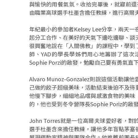
與愉快的用餐氣氛。收拾完畢後，就寢前還有
由職業高球選手杜墨含擔任教練，進行高爾
年紀最小的參加者Kelsey Lee分享，兩
起分工合作、在美好的天氣下邊吃邊聊、談
很興奮地說在「人間佛教」的課程中，學到
師、YAD的學長學姊們用心地籌辦了這次
Sophie Porzi的啟發，勉勵自己要有
Alvaro Munoz-Gonzalez則說
己做的餃子超級美味，活動結束後迫不及待
他慢下腳步，細細地品嚐與感激食物的美味
的，他也受到冬令營隊長Sophie Pori
John Torres就是一位高爾夫球愛好
選手杜墨含來擔任教練，讓他多年盲點茅塞
展現運動家精神與團隊合作。他推薦前團長Ben