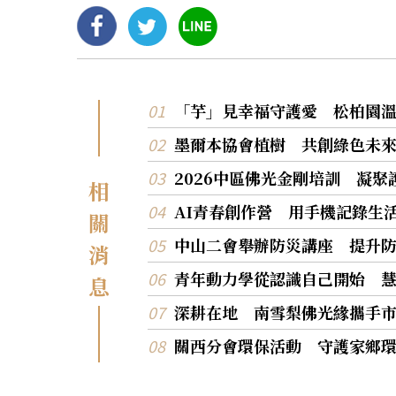
「芋」見幸福守護愛 松柏園
墨爾本協會植樹 共創綠色未
2026中區佛光金剛培訓 凝
相
AI青春創作營 用手機記錄生
關
中山二會舉辦防災講座 提升
消
青年動力學從認識自己開始 
息
深耕在地 南雪梨佛光緣攜手
關西分會環保活動 守護家鄉