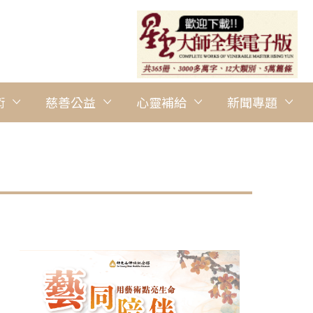
術
慈善公益
心靈補給
新聞專題
圖說：青年團冬令營報到分組後，進行熱場。 圖/光明寺提供