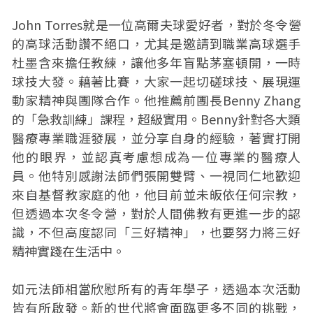
John Torres就是一位高爾夫球愛好者，對於冬令營
的高球活動讚不絕口，尤其是邀請到職業高球選手
杜墨含來擔任教練，讓他多年盲點茅塞頓開，一時
球技大發。藉著比賽，大家一起切磋球技、展現運
動家精神與團隊合作。他推薦前團長Benny Zhang
的「急救訓練」課程，超級實用。Benny針對各大類
醫療專業職涯發展，並分享自身的經驗，著實打開
他的眼界，並認真考慮想成為一位專業的醫療人
員。他特別感謝法師們張開雙臂、一視同仁地歡迎
來自基督教家庭的他，他目前並未皈依任何宗教，
但透過本次冬令營，對於人間佛教有更進一步的認
識，不但高度認同「三好精神」，也要努力將三好
精神實踐在生活中。
如元法師相當欣慰所有的青年學子，透過本次活動
皆有所啟發。新的世代將會面臨更多不同的挑戰，