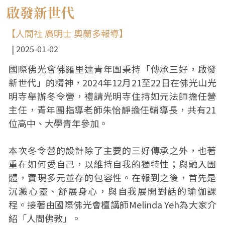
啟發新世代
【人間社 廣明士 奧蘭多報導】
2025-01-02
國際佛光會佛羅里達青年團秉持「傳承三好，啟發
新世代」的精神，2024年12月21至22日在佛光山光
明寺舉辦冬令營，禮請光明寺住持如元法師擔任營
主任，青年團指導老師朱怡靜擔任輔導長，共有21
位高中、大學青年參加。
本次冬令營的設計除了主要的三好傳承之外，也著
重在如何愛自己，以維持自我的獨特性；與融入團
體，實現多元並存的包容性。在報到之後，首先是
沉澱心靈、舒展身心，與自我展開對話的瑜伽課
程。接著由國際佛光會檀講師Melinda Yeh為大家介
紹「人間佛教」。