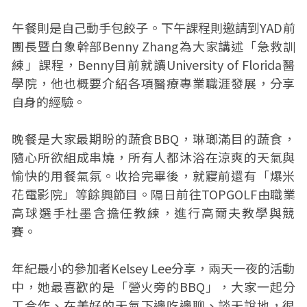
午餐則是自己動手包餃子。下午課程則邀請到YAD前
團長暨白象幹部Benny Zhang為大家講述「急救訓
練」課程，Benny目前就讀University of Florida醫
學院，他也概要介紹各項醫療專業職涯發展，分享
自身的經驗。
晚餐是大家最期盼的蔬食BBQ，琳瑯滿目的蔬食，
隨心所欲組成串燒，所有人都沐浴在涼爽的天氣與
愉快的用餐氣氛。收拾完畢後，就寢前還有「爆米
花電影院」等餘興節目。隔日前往TOPGOLF由職業
高球選手杜墨含擔任教練，進行高爾夫教學與競
賽。
年紀最小的參加者Kelsey Lee分享，兩天一夜的活動
中，她最喜歡的是「營火旁的BBQ」，大家一起分
工合作、在美好的天氣下邊吃邊聊、談天說地，很