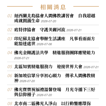
相
關
消
息
紐西蘭北島協會人間佛教講習會 自我超越
成就圓滿生命
2026-07-20
底特律協會 守護美麗河流
2026-07-21
印尼蘇北協會舉辦生活講座 凡事看兩面方
能豁達處世
2026-07-06
佛光金剛護法共學 精進服務團隊應變能力
2026-07-21
北區知賓精進服務力 迎接世界大會
2026-07-21
新加坡信眾分享初心願力 傳承人間佛教精
神
2026-07-20
佛光寶寶祝福禮溫馨登場 月光寺播下三好
與信仰種子
2026-07-20
北市南二區佛光人淨山 以行動響應環保