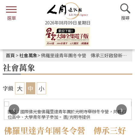
2026年08月09日 星期日
首頁
>
社會萬象
>
佛羅里達青年團冬令營 傳承三好啟發新世代
社會萬象
大
中
小
字級
‹
›
圖說：國際佛光會佛羅里達青年團於光明寺舉辦冬令營，共有21
位高中、大學青年學子參加。 圖/光明寺提供
佛羅里達青年團冬令營 傳承三好