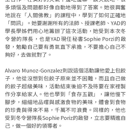
多煩惱及問題都好像自動地得到了答案。她很興奮
地說在「人間佛教」的課程中，學到了如何正確地
「問訊」。她要謝謝所有的法師、授課老師、YAD的
學長學姊們用心地籌辦了這次活動，她受到本次冬
令營的隊長，也是YAD現任秘書Sophie Porzi的啟
發，勉勵自己要有勇氣直下承擔，不要擔心自己不
夠好，去做就對了。
Alvaro Munoz-Gonzalez則說這個活動讓他愛上包餃
子，他從沒想到包餃子原來並不困難，而且自己做
的餃子超級美味，活動結束後迫不及待要在家裡製
作分享給家人。他也學到「食存五觀」，讓他慢下
腳步，細細地品嚐與感激食物的美味，體會到食物
的珍貴與得來不易，千萬不可浪費。同樣的，他也
受到冬令營隊長Sophie Poriz的啟發，立志要精進自
己，做一個好的領導者。