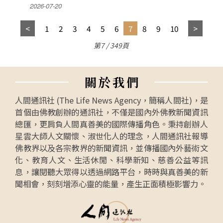
2026-07-20
1
2
3
4
5
6
7
8
9
10
第7 / 349頁
關
於
我
們
人間通訊社 (The Life News Agency，簡稱人間社)，是
首個由佛教創辦的通訊社，不僅是國內外佛教新聞資訊
總匯，更肩負人間真善美的國際傳播角色。秉持創辦人
星雲大師人文關懷、淑世化人的理念，人間通訊社報導
佛教界以及各宗教界的新聞資訊，並傳播國內外藝術文
化、教育人文、生活休閒、科學新知、慈善公益等訊
息，讓閱聽大眾得以透過網路平台，時時與真善美的新
聞相會，刻刻增添心靈的能量，產生正面積極影響力。