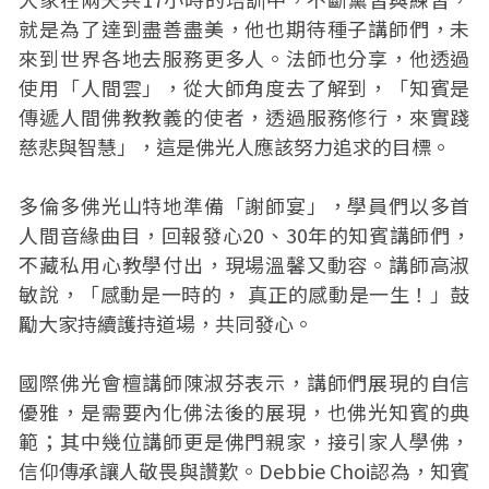
就是為了達到盡善盡美，他也期待種子講師們，未
來到世界各地去服務更多人。法師也分享，他透過
使用「人間雲」，從大師角度去了解到，「知賓是
傳遞人間佛教教義的使者，透過服務修行，來實踐
慈悲與智慧」，這是佛光人應該努力追求的目標。
多倫多佛光山特地準備「謝師宴」，學員們以多首
人間音緣曲目，回報發心20、30年的知賓講師們，
不藏私用心教學付出，現場溫馨又動容。講師高淑
敏說，「感動是一時的， 真正的感動是一生！」鼓
勵大家持續護持道場，共同發心。
國際佛光會檀講師陳淑芬表示，講師們展現的自信
優雅，是需要內化佛法後的展現，也佛光知賓的典
範；其中幾位講師更是佛門親家，接引家人學佛，
信仰傳承讓人敬畏與讚歎。Debbie Choi認為，知賓