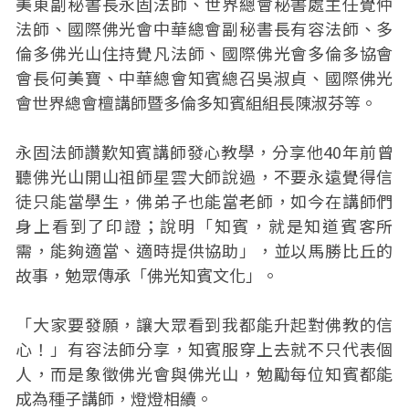
美東副秘書長永固法師、世界總會秘書處主任覺仲
法師、國際佛光會中華總會副秘書長有容法師、多
倫多佛光山住持覺凡法師、國際佛光會多倫多協會
會長何美寶、中華總會知賓總召吳淑貞、國際佛光
會世界總會檀講師暨多倫多知賓組組長陳淑芬等。
永固法師讚歎知賓講師發心教學，分享他40年前曾
聽佛光山開山祖師星雲大師說過，不要永遠覺得信
徒只能當學生，佛弟子也能當老師，如今在講師們
身上看到了印證；說明「知賓，就是知道賓客所
需，能夠適當、適時提供協助」，並以馬勝比丘的
故事，勉眾傳承「佛光知賓文化」。
「大家要發願，讓大眾看到我都能升起對佛教的信
心！」有容法師分享，知賓服穿上去就不只代表個
人，而是象徵佛光會與佛光山，勉勵每位知賓都能
成為種子講師，燈燈相續。