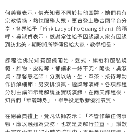
何美寶表示，佛光知賓不同於其他團體，她們具有
宗教情操，熱忱服務大眾，更曾登上聯合國平台分
享，各界給予「Pink Lady of Fo Guang Shan」的稱
呼。吳淑貞表示，感謝常住給予因緣讓大家有因緣
到訪北美，期盼將所學傳授給大家，教學相長。
課程從佛光知賓服儀開始，髮式、旗袍和服裝規
範、飾物、皮鞋等，都講求一絲不究。隨後，吳淑
貞、邵馨慧老師，分別以站、坐、奉茶、接待等動
作拆解細節，另安排頒獎、遞獎等演練。各項課程
分別由講師示範解說並實踐演練，在兩天課程後，
知賓們「華麗轉身」，舉手投足散發優雅氣質。
在閉幕典禮上，覺凡法師表示：「不管修學任何事
物，應以融通為要務，也就是要解行並重。」讚歎
大家在兩天共17小時的培訓中，不斷薰習與練習，