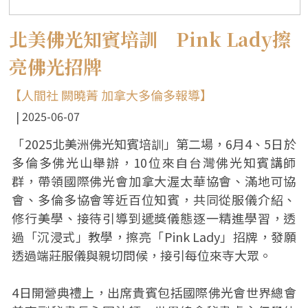
北美佛光知賓培訓 Pink Lady擦
亮佛光招牌
【人間社 闕曉菁 加拿大多倫多報導】
2025-06-07
「2025北美洲佛光知賓培訓」第二場，6月4、5日於
多倫多佛光山舉辦，10位來自台灣佛光知賓講師
群，帶領國際佛光會加拿大渥太華協會、滿地可協
會、多倫多協會等近百位知賓，共同從服儀介紹、
修行美學、接待引導到遞獎儀態逐一精進學習，透
過「沉浸式」教學，擦亮「Pink Lady」招牌，發願
透過端莊服儀與親切問候，接引每位來寺大眾。
4日開營典禮上，出席貴賓包括國際佛光會世界總會