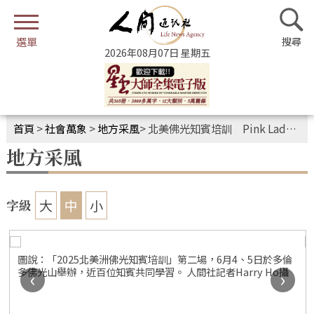
2026年08月07日 星期五
首頁
>
社會萬象
>
地方采風
>
北美佛光知賓培訓 Pink Lady擦亮佛光招牌
地方采風
大
中
小
字級
圖說：「2025北美洲佛光知賓培訓」第二場，6月4、5日於多倫
多佛光山舉辦，近百位知賓共同學習。 人間社記者Harry Ho攝
‹
›