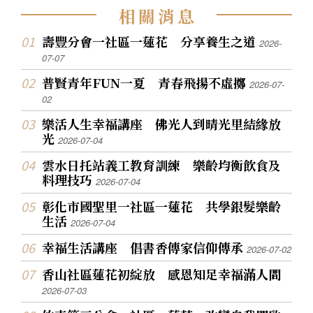
相
關
消
息
壽豐分會一社區一蓮花 分享養生之道
2026-
07-07
普賢青年FUN一夏 青春飛揚不虛擲
2026-07-
02
樂活人生幸福講座 佛光人到晴光里結緣放
光
2026-07-04
雲水日托站義工教育訓練 樂齡均衡飲食及
料理技巧
2026-07-04
彰化市國聖里一社區一蓮花 共學銀髮樂齡
生活
2026-07-04
幸福生活講座 倡書香傳家信仰傳承
2026-07-02
香山社區蓮花初綻放 感恩知足幸福滿人間
2026-07-03