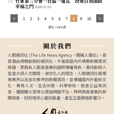
竹東第三分會一社區一蓮花 改變自我開啟
幸福之門
2026-07-03
1
2
3
4
5
6
7
8
9
10
第8 / 484頁
關
於
我
們
人間通訊社 (The Life News Agency，簡稱人間社)，是
首個由佛教創辦的通訊社，不僅是國內外佛教新聞資訊
總匯，更肩負人間真善美的國際傳播角色。秉持創辦人
星雲大師人文關懷、淑世化人的理念，人間通訊社報導
佛教界以及各宗教界的新聞資訊，並傳播國內外藝術文
化、教育人文、生活休閒、科學新知、慈善公益等訊
息，讓閱聽大眾得以透過網路平台，時時與真善美的新
聞相會，刻刻增添心靈的能量，產生正面積極影響力。