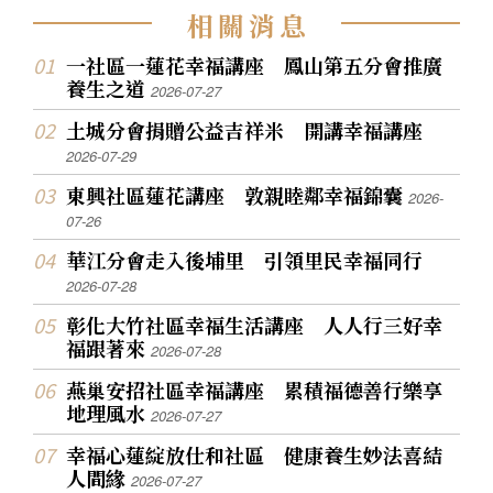
相
關
消
息
一社區一蓮花幸福講座 鳳山第五分會推廣
養生之道
2026-07-27
土城分會捐贈公益吉祥米 開講幸福講座
2026-07-29
東興社區蓮花講座 敦親睦鄰幸福錦囊
2026-
07-26
華江分會走入後埔里 引領里民幸福同行
2026-07-28
彰化大竹社區幸福生活講座 人人行三好幸
福跟著來
2026-07-28
燕巢安招社區幸福講座 累積福德善行樂享
地理風水
2026-07-27
幸福心蓮綻放仕和社區 健康養生妙法喜結
人間緣
2026-07-27