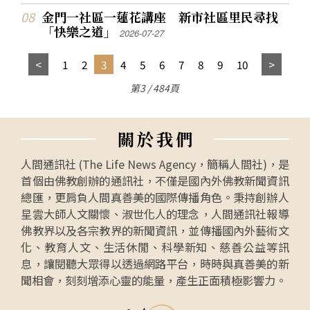
金門一社區一蓮花講座 新市社區里民尋找
「快樂之道」
2026-07-27
1
2
3
4
5
6
7
8
9
10
第3 / 484頁
關
於
我
們
人間通訊社 (The Life News Agency，簡稱人間社)，是
首個由佛教創辦的通訊社，不僅是國內外佛教新聞資訊
總匯，更肩負人間真善美的國際傳播角色。秉持創辦人
星雲大師人文關懷、淑世化人的理念，人間通訊社報導
佛教界以及各宗教界的新聞資訊，並傳播國內外藝術文
化、教育人文、生活休閒、科學新知、慈善公益等訊
息，讓閱聽大眾得以透過網路平台，時時與真善美的新
聞相會，刻刻增添心靈的能量，產生正面積極影響力。