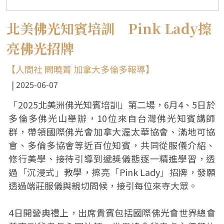
北美佛光知賓培訓 Pink Lady擦
亮佛光招牌
【人間社 闕曉菁 加拿大多倫多報導】
2025-06-07
「2025北美洲佛光知賓培訓」第二場，6月4、5日於
多倫多佛光山舉辦，10位來自台灣佛光知賓講師
群，帶領國際佛光會加拿大渥太華協會、滿地可協
會、多倫多協會等近百位知賓，共同從服儀介紹、
修行美學、接待引導到遞獎儀態逐一精進學習，透
過「沉浸式」教學，擦亮「Pink Lady」招牌，發願
透過端莊服儀與親切問候，接引每位來寺大眾。
4日開營典禮上，出席貴賓包括國際佛光會世界總會