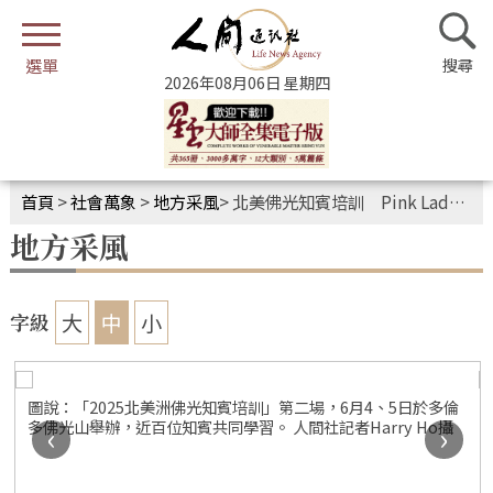
2026年08月06日 星期四
首頁
>
社會萬象
>
地方采風
>
北美佛光知賓培訓 Pink Lady擦亮佛光招牌
地方采風
大
中
小
字級
圖說：「2025北美洲佛光知賓培訓」第二場，6月4、5日於多倫
多佛光山舉辦，近百位知賓共同學習。 人間社記者Harry Ho攝
‹
›