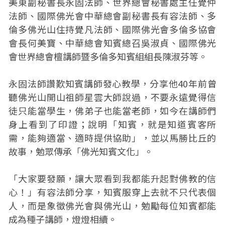
美東副秘書長永固法師、世界總會秘書處主任覺仲
法師、國際佛光會中華總會副秘書長有容法師、多
倫多佛光山住持覺凡法師、國際佛光會多倫多協會
會長何美寶、中華總會知賓總召吳淑貞、國際佛光
會世界總會檀講師暨多倫多知賓組組長陳淑芬等。
永固法師讚歎知賓講師發心教學，分享他40年前曾
聽佛光山開山祖師星雲大師說過，不要永遠覺得信
徒只能當學生，佛弟子也能當老師，如今在講師們
身上看到了印證；說明「知賓，就是知道賓客所
需，能夠適當、適時提供協助」，並以馬勝比丘的
故事，勉眾傳承「佛光知賓文化」。
「大家要發願，讓大眾看到我都能升起對佛教的信
心！」有容法師分享，知賓服穿上去就不只代表個
人，而是象徵佛光會與佛光山，勉勵每位知賓都能
成為種子講師，燈燈相續。