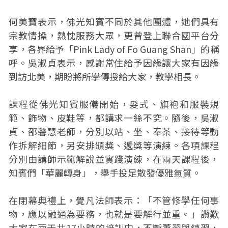
何美寶表示，佛光知賓不同於其他團體，她們具有
宗教情操，熱忱服務大眾，更曾登上聯合國平台分
享，各界給予「Pink Lady of Fo Guang Shan」的稱
呼。吳淑貞表示，感謝常住給予因緣讓大家有因緣
到訪北美，期盼將所學傳授給大家，教學相長。
課程從佛光知賓服儀開始，髮式、旗袍和服裝規
範、飾物、皮鞋等，都講求一絲不究。隨後，吳淑
貞、邵馨慧老師，分別以站、坐、奉茶、接待等動
作拆解細節，另安排頒獎、遞獎等演練。各項課程
分別由講師示範解說並實踐演練，在兩天課程後，
知賓們「華麗轉身」，舉手投足散發優雅氣質。
在閉幕典禮上，覺凡法師表示：「不管修學任何事
物，應以融通為要務，也就是要解行並重。」讚歎
大家在兩天共17小時的培訓中，不斷薰習與練習，