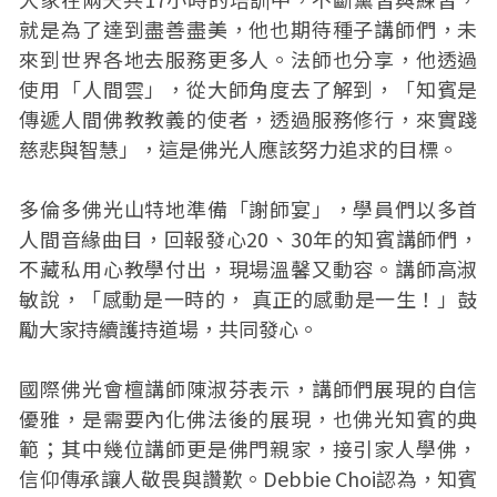
就是為了達到盡善盡美，他也期待種子講師們，未
來到世界各地去服務更多人。法師也分享，他透過
使用「人間雲」，從大師角度去了解到，「知賓是
傳遞人間佛教教義的使者，透過服務修行，來實踐
慈悲與智慧」，這是佛光人應該努力追求的目標。
多倫多佛光山特地準備「謝師宴」，學員們以多首
人間音緣曲目，回報發心20、30年的知賓講師們，
不藏私用心教學付出，現場溫馨又動容。講師高淑
敏說，「感動是一時的， 真正的感動是一生！」鼓
勵大家持續護持道場，共同發心。
國際佛光會檀講師陳淑芬表示，講師們展現的自信
優雅，是需要內化佛法後的展現，也佛光知賓的典
範；其中幾位講師更是佛門親家，接引家人學佛，
信仰傳承讓人敬畏與讚歎。Debbie Choi認為，知賓