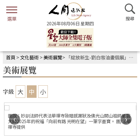
2026年08月06日 星期四
首頁
>
文化藝術
>
美術展覽
>
「綻放新生-劉白雪油畫個展」 佛光緣美術館巴黎館展出
美術展覽
大
中
小
字級
圖說：妙訓法師代表法華禪寺致贈感謝狀及佛光山開山祖師星雲
‹
›
大師2025年的祝福「向前有路 光明在望」一筆字墨寶。 圖/法華
禪寺提供