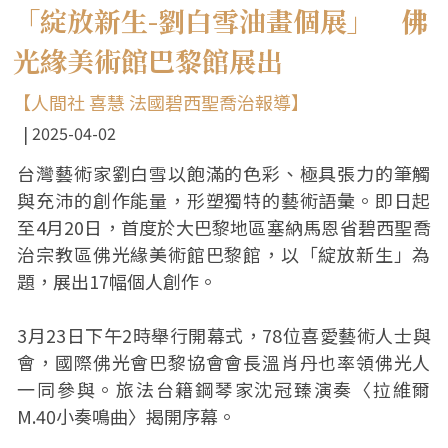
「綻放新生-劉白雪油畫個展」 佛
光緣美術館巴黎館展出
【人間社 喜慧 法國碧西聖喬治報導】
2025-04-02
台灣藝術家劉白雪以飽滿的色彩、極具張力的筆觸
與充沛的創作能量，形塑獨特的藝術語彙。即日起
至4月20日，首度於大巴黎地區塞納馬恩省碧西聖喬
治宗教區佛光緣美術館巴黎館，以「綻放新生」為
題，展出17幅個人創作。
3月23日下午2時舉行開幕式，78位喜愛藝術人士與
會，國際佛光會巴黎協會會長溫肖丹也率領佛光人
一同參與。旅法台籍鋼琴家沈冠臻演奏〈拉維爾
M.40小奏鳴曲〉揭開序幕。