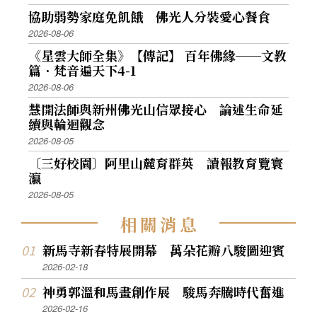
協助弱勢家庭免飢餓 佛光人分裝愛心餐食
2026-08-06
《星雲大師全集》【傳記】 百年佛緣──文教
篇．梵音遍天下4-1
2026-08-06
慧開法師與新州佛光山信眾接心 論述生命延
續與輪迴觀念
2026-08-05
〔三好校園〕阿里山麓育群英 讀報教育覽寰
瀛
2026-08-05
相
關
消
息
新馬寺新春特展開幕 萬朵花瓣八駿圖迎賓
2026-02-18
神勇郭溫和馬畫創作展 駿馬奔騰時代奮進
2026-02-16