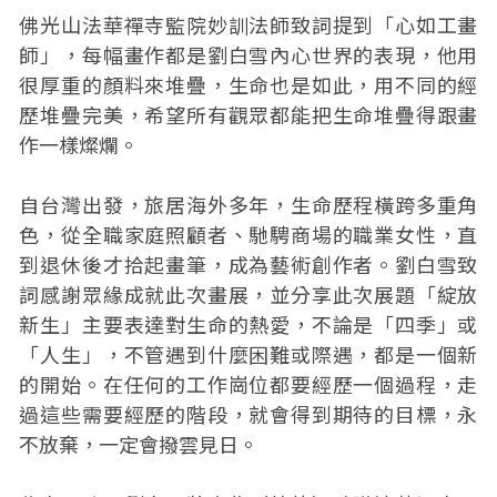
佛光山法華禪寺監院妙訓法師致詞提到「心如工畫
師」，每幅畫作都是劉白雪內心世界的表現，他用
很厚重的顏料來堆疊，生命也是如此，用不同的經
歷堆疊完美，希望所有觀眾都能把生命堆疊得跟畫
作一樣燦爛。
自台灣出發，旅居海外多年，生命歷程橫跨多重角
色，從全職家庭照顧者、馳騁商場的職業女性，直
到退休後才拾起畫筆，成為藝術創作者。劉白雪致
詞感謝眾緣成就此次畫展，並分享此次展題「綻放
新生」主要表達對生命的熱愛，不論是「四季」或
「人生」，不管遇到什麼困難或際遇，都是一個新
的開始。在任何的工作崗位都要經歷一個過程，走
過這些需要經歷的階段，就會得到期待的目標，永
不放棄，一定會撥雲見日。