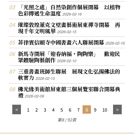
「光照之處」自然染創作個展開幕 以植物
色彩傳遞生命溫度
2026-02-16
璀璨敦煌董克文壁畫藝術展東禪寺開幕 再
現千年文明風華
2026-02-15
菲律賓信願寺中國書畫六人聯展開幕
2026-02-16
新馬寺開展「迎春納福・陶陶樂」 歡迎民
眾體驗陶藝創作
2026-02-10
三重書畫班師生聯展 展現文化弘揚佛法的
軟實力
2026-02-10
佛光緣美術館屏東館三個展覽室聯合開幕典
禮
2026-02-09
1
2
3
4
5
6
7
8
9
10
第8 / 92頁