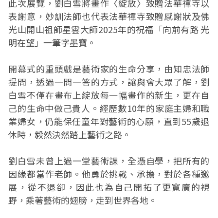
此次展覽，劉白雪將畫作〈綻放〉致贈法華禪寺以
表謝意，妙訓法師也代表法華禪寺致贈感謝狀及佛
光山開山祖師星雲大師2025年的祝福「向前有路 光
明在望」一筆字墨寶。
開幕式的重頭戲是藝術家的生命分享，由知忠法師
提問，透過一問一答的方式，讓與會大眾了解，劉
白雪不僅在畫布上綻放每一幅畫作的新生，更在自
己的生命中做己貴人。經歷數10年的家庭主婦和職
業婦女，仍能保任童年對藝術的心願，直到55歲退
休時，毅然決然踏上藝術之路。
劉白雪未曾上過一堂藝術課，全憑自學，把所有的
因緣都當作老師。他勇於挑戰、承擔，對於各種邀
展，從不退卻，因此也為自己開拓了更寬廣的視
野，乘著藝術的翅膀，走到世界各地。