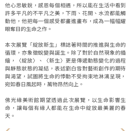
他心思敏銳，感恩每個相遇，所以能在生活中看到
許多平凡的不平凡之美，下雨、花開、水流都能觸
動他，他把每一個感受都畫進畫布，成為一幅幅耀
眼奪目的生命之作。
本次展覽「綻放新生」標誌著時間的推進與生命的
循環，亦象徵蛻變與誕生。除了對於自然現象的描
繪，〈綻放〉、〈新生〉更是傳遞動態變化的過程
與靜態狀態的凝結，表述劉白雪對藝術創作的期待
與渴望，試圖將生命的悸動不受拘束地淋漓呈現，
宛如春日風起時，萬物昂然向上。
佛光緣美術館期望透過此次展覽，以生命影響生
命，讓每個有緣人都能在生命中綻放最美麗的春
天。