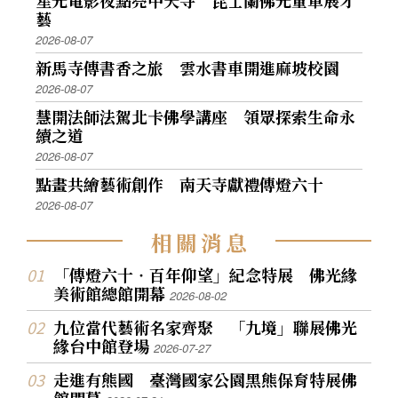
星光電影夜點亮中天寺 昆士蘭佛光童軍展才
藝
2026-08-07
新馬寺傳書香之旅 雲水書車開進麻坡校園
2026-08-07
慧開法師法駕北卡佛學講座 領眾探索生命永
續之道
2026-08-07
點畫共繪藝術創作 南天寺獻禮傳燈六十
2026-08-07
相
關
消
息
「傳燈六十‧百年仰望」紀念特展 佛光緣
美術館總館開幕
2026-08-02
九位當代藝術名家齊聚 「九境」聯展佛光
緣台中館登場
2026-07-27
走進有熊國 臺灣國家公園黑熊保育特展佛