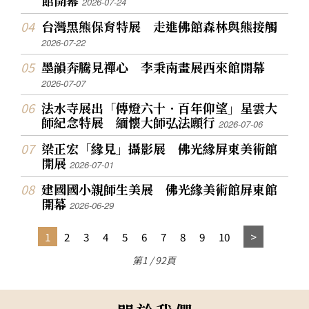
館開幕
2026-07-24
台灣黑熊保育特展 走進佛館森林與熊接觸
2026-07-22
墨韻奔騰見禪心 李秉南畫展西來館開幕
2026-07-07
法水寺展出「傳燈六十．百年仰望」星雲大
師紀念特展 緬懷大師弘法願行
2026-07-06
梁正宏「緣見」攝影展 佛光緣屏東美術館
開展
2026-07-01
建國國小親師生美展 佛光緣美術館屏東館
開幕
2026-06-29
1
2
3
4
5
6
7
8
9
10
第1 / 92頁