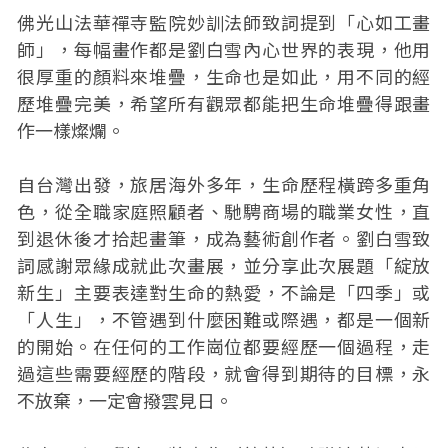
佛光山法華禪寺監院妙訓法師致詞提到「心如工畫
師」，每幅畫作都是劉白雪內心世界的表現，他用
很厚重的顏料來堆疊，生命也是如此，用不同的經
歷堆疊完美，希望所有觀眾都能把生命堆疊得跟畫
作一樣燦爛。
自台灣出發，旅居海外多年，生命歷程橫跨多重角
色，從全職家庭照顧者、馳騁商場的職業女性，直
到退休後才拾起畫筆，成為藝術創作者。劉白雪致
詞感謝眾緣成就此次畫展，並分享此次展題「綻放
新生」主要表達對生命的熱愛，不論是「四季」或
「人生」，不管遇到什麼困難或際遇，都是一個新
的開始。在任何的工作崗位都要經歷一個過程，走
過這些需要經歷的階段，就會得到期待的目標，永
不放棄，一定會撥雲見日。