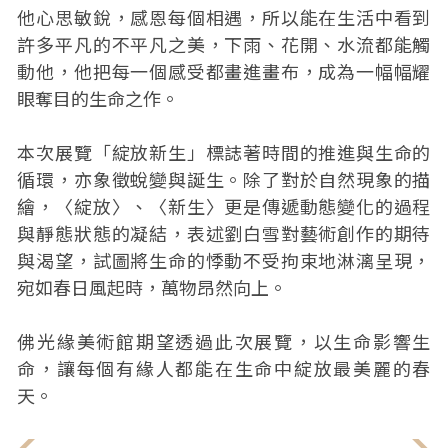
他心思敏銳，感恩每個相遇，所以能在生活中看到
許多平凡的不平凡之美，下雨、花開、水流都能觸
動他，他把每一個感受都畫進畫布，成為一幅幅耀
眼奪目的生命之作。
本次展覽「綻放新生」標誌著時間的推進與生命的
循環，亦象徵蛻變與誕生。除了對於自然現象的描
繪，〈綻放〉、〈新生〉更是傳遞動態變化的過程
與靜態狀態的凝結，表述劉白雪對藝術創作的期待
與渴望，試圖將生命的悸動不受拘束地淋漓呈現，
宛如春日風起時，萬物昂然向上。
佛光緣美術館期望透過此次展覽，以生命影響生
命，讓每個有緣人都能在生命中綻放最美麗的春
天。