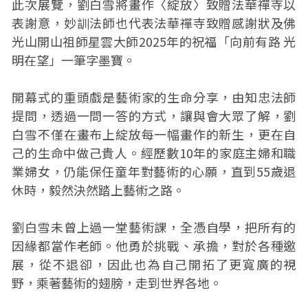
此次展覽，劉白雪將畫作〈綻放〉致贈法華禪寺以
表謝意，妙訓法師也代表法華禪寺致贈感謝狀及佛
光山開山祖師星雲大師2025年的祝福「向前有路 光
明在望」一筆字墨寶。
開幕式的重頭戲是藝術家的生命分享，由知忠法師
提問，透過一問一答的方式，讓與會大眾了解，劉
白雪不僅在畫布上綻放每一幅畫作的新生，更在自
己的生命中做己貴人。經歷數10年的家庭主婦和職
業婦女，仍能保任童年對藝術的心願，直到55歲退
休時，毅然決然踏上藝術之路。
劉白雪未曾上過一堂藝術課，全憑自學，把所有的
因緣都當作老師。他勇於挑戰、承擔，對於各種邀
展，從不退卻，因此也為自己開拓了更寬廣的視
野，乘著藝術的翅膀，走到世界各地。