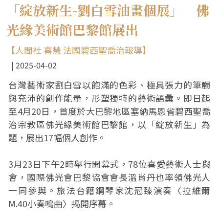
「綻放新生-劉白雪油畫個展」 佛
光緣美術館巴黎館展出
【人間社 喜慧 法國碧西聖喬治報導】
2025-04-02
台灣藝術家劉白雪以飽滿的色彩、極具張力的筆觸
與充沛的創作能量，形塑獨特的藝術語彙。即日起
至4月20日，首度於大巴黎地區塞納馬恩省碧西聖喬
治宗教區佛光緣美術館巴黎館，以「綻放新生」為
題，展出17幅個人創作。
3月23日下午2時舉行開幕式，78位喜愛藝術人士與
會，國際佛光會巴黎協會會長溫肖丹也率領佛光人
一同參與。旅法台籍鋼琴家沈冠臻演奏〈拉維爾
M.40小奏鳴曲〉揭開序幕。