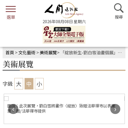
2026年08月08日 星期六
首頁
>
文化藝術
>
美術展覽
>
「綻放新生-劉白雪油畫個展」 佛光緣美術館巴黎館展出
美術展覽
大
中
小
字級
圖說：此次展覽，劉白雪將畫作〈綻放〉致贈法華禪寺以表謝
‹
›
意。 圖/法華禪寺提供