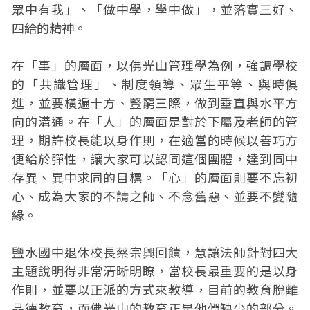
眾中有我」、「做中學，學中做」，並落實三好、
四給的精神。
在「事」的層面，以佛光山管理學為例，強調學校
的「共識管理」、制度領導、眾生平等、與時俱
進，並要橫遍十方、豎窮三際，做到垂直與水平方
向的溝通。在「人」的層面是對於下屬及老師的管
理，期許校長能以身作則，在適當的時候以善巧方
便給於彈性，讓大家可以認同這個團體，達到同中
存異、異中求同的目標。「心」的層面則要不忘初
心、成為大家的不請之師、不念舊惡、並要不變隨
緣。
鹽水國中退休校長蔡宗興回饋，慧讓法師針對四大
主題說明得非常清晰明瞭，當校長最重要的是以身
作則，並要以正派的方式來教導，目前的教育脫離
品德教育，而佛光山的教育正是他們缺少的部分。