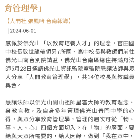
育管理學」
【人間社 張鳳吟 台南報導】
2024-06-01
感佩於佛光山「以教育培養人才」的理念，官田國
中校長敬世龍帶領另7所國、高中校長與教師們前往
佛光山南台別院請益，佛光山台南區總住持滿舟法
師5月28日邀請佛光山資訊監院室監院慧讓法師與眾
人分享「人間教育管理學」，共14位校長與教職員
與會。
慧讓法師以佛光山開山祖師星雲大師的教育理念、
身教言教，及自身多年管理佛光山普門中學的心
得，與眾分享教育管理學，管理的層次可從「物、
事、人、心」四個方面切入。在「物」的層面，要
給與大眾所需要的，給人因緣，做到「我在眾中，