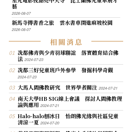
星光電影夜點亮中天寺 昆士蘭佛光童軍展才
藝
2026-08-07
新馬寺傳書香之旅 雲水書車開進麻坡校園
2026-08-07
相
關
消
息
冼都佛青與少青羽球聯誼 落實體育結合佛
法
2024-07-23
冼都三好兒童班戶外參學 發掘科學奇觀
2024-07-23
大馬人間佛教研究 世界學者關注
2024-07-21
南天大學HB SIG線上會議 探討人間佛教理
論與應用
2024-07-21
Halo-halo刨冰日 怡朗佛光緣與社區兒童
清涼一夏
2024-07-20