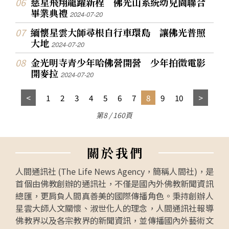
慈星飛翔龍躍新程 佛光山系統幼兒園聯合
畢業典禮
2024-07-20
緬懷星雲大師尋根自行車環島 讓佛光普照
大地
2024-07-20
金光明寺青少年哈佛營開營 少年拍微電影
開麥拉
2024-07-20
1
2
3
4
5
6
7
8
9
10
第8 / 160頁
關
於
我
們
人間通訊社 (The Life News Agency，簡稱人間社)，是
首個由佛教創辦的通訊社，不僅是國內外佛教新聞資訊
總匯，更肩負人間真善美的國際傳播角色。秉持創辦人
星雲大師人文關懷、淑世化人的理念，人間通訊社報導
佛教界以及各宗教界的新聞資訊，並傳播國內外藝術文