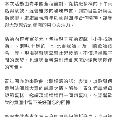
本次活動由青年團全程籌劃，從精緻多樣的下午茶
點與茶飲、溫馨雅致的場地布置，到節目設計與互
動安排，處處展現青年創意與團隊合作精神，讓參
與大眾感受到滿滿的用心與活力。
活動內容豐富多元，包括親子互動遊戲「小手找媽
媽」、趣味十足的「你比畫我猜」及「聽歌猜歌
名」等，現場笑聲與掌聲此起彼落，不僅增進親子
間的默契，也讓與會者深刻體會家庭的溫暖與陪伴
的可貴。
青年團亦帶來歌曲〈聽媽媽的話〉表演，以歌聲傳
遞對法師與大眾的感恩之情。隨後，青年們準備母
親節蛋糕，邀請現場媽媽們一同切蛋糕，在溫馨歡
樂的氛圍中留下美好難忘的回憶。
墨爾本佛光青年第三分團團長何佩炘分享，自己初