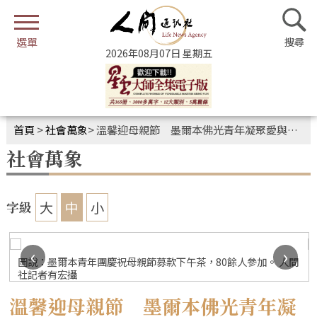
2026年08月07日 星期五
首頁
>
社會萬象
>
溫馨迎母親節 墨爾本佛光青年凝聚愛與善行力
社會萬象
大
中
小
字級
‹
›
圖說：墨爾本青年團慶祝母親節募款下午茶，80餘人參加。 人間
社記者有宏攝
溫馨迎母親節 墨爾本佛光青年凝