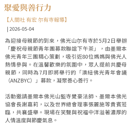
聚愛與善行力
【人間社 有宏 尔有寺報導】
2026-05-04
為迎接母親節的到來，佛光山尔有寺於5月2日舉辦
「慶祝母親節青年團募款聯誼下午茶」，由墨爾本
佛光青年三團精心策劃，吸引近80位媽媽與佛光人
熱情參與。在溫馨歡樂的氛圍中，眾人提前共慶母
親節，同時為7月即將舉行的「澳紐佛光青年會議
（ANZBYC）」募款，凝聚善心善行。
活動邀請墨爾本佛光山監寺覺豪法師、墨爾本佛光
協會長謝嘉莉，以及世界總會理事張麗施等貴賓蒞
臨，共襄盛舉。現場在笑聲與祝福中洋溢著濃厚的
人情溫度與節慶氣息。