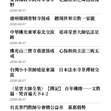
野
2026-08-07
德州韓國普賢寺落成 體現世界宗教一家親
2026-08-07
中華佛光童軍泰北交流 追尋星雲大師弘法足
跡
2026-08-07
佛光山三寶寺重建落成 心保和尚主法三皈五
戒
2026-08-07
台灣小小茶師遠征東瀛 日本法水寺茶禪展交
流
2026-08-07
《星雲大師全集》【傳記】 百年佛緣──文教
篇．梵音遍天下4-2
2026-08-07
台北普門教師分會贈公益米 嘉惠弱勢