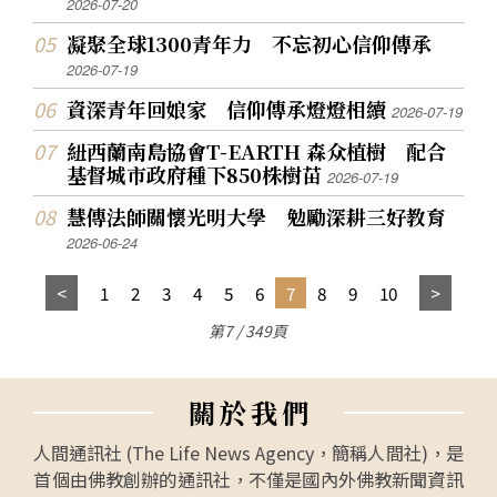
2026-07-20
凝聚全球1300青年力 不忘初心信仰傳承
2026-07-19
資深青年回娘家 信仰傳承燈燈相續
2026-07-19
紐西蘭南島協會T-EARTH 森众植樹 配合
基督城市政府種下850株樹苗
2026-07-19
慧傳法師關懷光明大學 勉勵深耕三好教育
2026-06-24
1
2
3
4
5
6
7
8
9
10
第7 / 349頁
關
於
我
們
人間通訊社 (The Life News Agency，簡稱人間社)，是
首個由佛教創辦的通訊社，不僅是國內外佛教新聞資訊