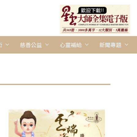
術
慈善公益
心靈補給
新聞專題
圖說：供香。 圖/哥本哈根協會提供