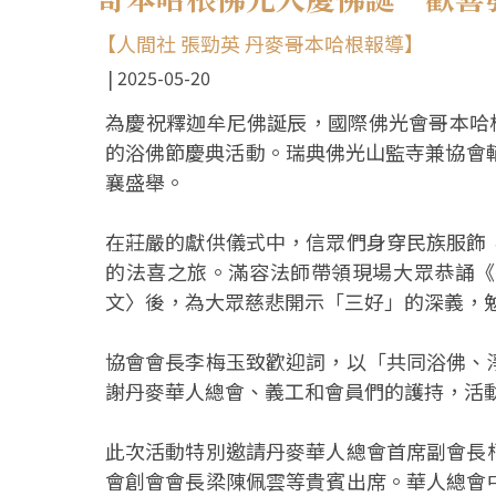
【人間社 張勁英 丹麥哥本哈根報導】
2025-05-20
為慶祝釋迦牟尼佛誕辰，國際佛光會哥本哈
的浴佛節慶典活動。瑞典佛光山監寺兼協會
襄盛舉。
在莊嚴的獻供儀式中，信眾們身穿民族服飾
的法喜之旅。滿容法師帶領現場大眾恭誦《
文〉後，為大眾慈悲開示「三好」的深義，
協會會長李梅玉致歡迎詞，以「共同浴佛、
謝丹麥華人總會、義工和會員們的護持，活
此次活動特別邀請丹麥華人總會首席副會長
會創會會長梁陳佩雲等貴賓出席。華人總會