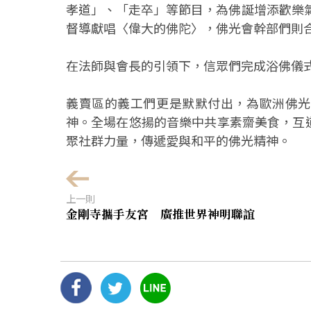
孝道」、「走卒」等節目，為佛誕增添歡樂氣
督導獻唱〈偉大的佛陀〉，佛光會幹部們則
在法師與會長的引領下，信眾們完成浴佛儀
義賣區的義工們更是默默付出，為歐洲佛光
神。全場在悠揚的音樂中共享素齋美食，互
聚社群力量，傳遞愛與和平的佛光精神。
上一則
金剛寺攜手友宮 廣推世界神明聯誼