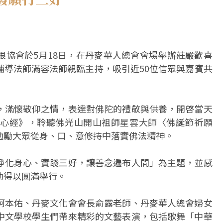
根協會於5月18日，在丹麥華人總會會場舉辦莊嚴歡喜
輔導法師滿容法師親臨主持，吸引近50位信眾與嘉賓共
，滿懷敬仰之情，表達對佛陀的禮敬與供養，開啓當天
心經》，聆聽佛光山開山祖師星雲大師〈佛誕節祈願
勉勵大眾從身、口、意修持中落實佛法精神。
淨化身心、實踐三好，讓善念遍布人間」為主題，並感
動得以圓滿舉行。
柯本佑、丹麥文化會會長俞露老師、丹麥華人總會婦女
中文學校學生們帶來精彩的文藝表演，包括歌舞「中華