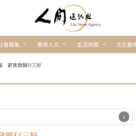
社會萬象
教育人文
生活休閒
文化藝
誕 歡喜發願行三好
›
發願行三好