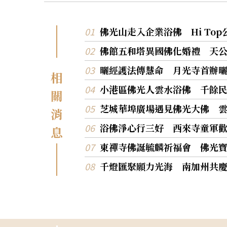
佛光山走入企業浴佛 Hi To
佛館五和塔異國佛化婚禮 天
曬經護法傳慧命 月光寺首辦
相
小港區佛光人雲水浴佛 千餘
關
芝城華埠廣場遇見佛光大佛 
消
浴佛淨心行三好 西來寺童軍
息
東禪寺佛誕毓麟祈福會 佛光
千燈匯聚願力光海 南加州共