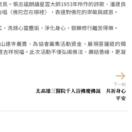
氛。張志遠朗誦星雲大師1953年所作的詩歌、潘建良
合唱〈佛陀您在哪裡〉，表達對佛陀的崇敬與感恩。
式，洗滌心靈塵垢，淨化身心，發願修行離苦得樂。
山建寺義賣、為協會籌集活動資金，展現菩薩道的精
道吉祥祝福。此次活動不僅弘揚佛法、廣結善緣，更凝
下一則
北高雄三醫院千人浴佛慶佛誕 共祈身心
平安