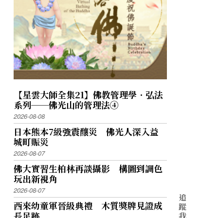
【星雲大師全集21】佛教管理學．弘法
系列──佛光山的管理法④
2026-08-08
日本熊本7級強震釀災 佛光人深入益
城町賑災
2026-08-07
佛大實習生柏林再談攝影 構圖到調色
玩出新視角
2026-08-07
追
西來幼童軍晉級典禮 木質獎牌見證成
蹤
長足跡
我