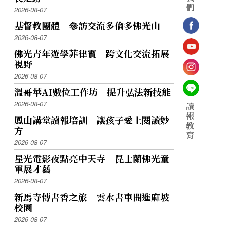
們
2026-08-07
基督教團體 參訪交流多倫多佛光山
2026-08-07
佛光青年遊學菲律賓 跨文化交流拓展
視野
2026-08-07
溫哥華AI數位工作坊 提升弘法新技能
2026-08-07
讀
報
鳳山講堂讀報培訓 讓孩子愛上閱讀妙
教
方
育
2026-08-07
星光電影夜點亮中天寺 昆士蘭佛光童
軍展才藝
2026-08-07
新馬寺傳書香之旅 雲水書車開進麻坡
校園
2026-08-07