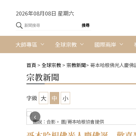
2026年08月08日 星期六
大師專區
全球宗教
國際兩岸
首頁
>
全球宗教
>
宗教新聞
>
哥本哈根佛光人慶佛
宗教新聞
大
中
小
字級
‹
圖說：合影。 圖/哥本哈根協會提供
哥本哈根佛光人慶佛誕 歡喜