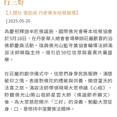
行三好
【人間社 張勁英 丹麥哥本哈根報導】
2025-05-20
為慶祝釋迦牟尼佛誕辰，國際佛光會哥本哈根協會
於5月18日，在丹麥華人總會會場舉辦莊嚴歡喜的浴
佛節慶典活動。瑞典佛光山監寺兼協會輔導法師滿
容法師親臨主持，吸引近50位信眾與嘉賓共襄盛
舉。
在莊嚴的獻供儀式中，信眾們身穿民族服飾，滿懷
敬仰之情，表達對佛陀的禮敬與供養，開啓當天的
法喜之旅。滿容法師帶領現場大眾恭誦《心經》，
聆聽佛光山開山祖師星雲大師〈佛誕節祈願文〉
後，為大眾慈悲開示「三好」的深義，勉勵大眾從
身、口、意修持中落實佛法精神。