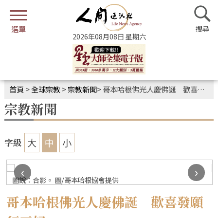
2026年08月08日 星期六
首頁
>
全球宗教
>
宗教新聞
>
哥本哈根佛光人慶佛誕 歡喜發願行三好
宗教新聞
大
中
小
字級
‹
›
圖說：合影。 圖/哥本哈根協會提供
哥本哈根佛光人慶佛誕 歡喜發願