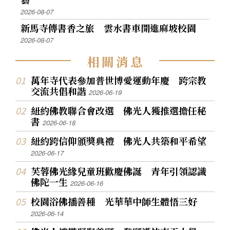
2026-08-07
新馬寺傳書香之旅 雲水書車開進麻坡校園
2026-08-07
相
關
消
息
萬年寺代表參加普世博愛運動年慶 跨宗教
交流共倡和諧
2026-06-19
紐約佛教聯合會改選 佛光人獲推選擔任秘
書
2026-06-18
紐約跨信仰頒獎典禮 佛光人共築和平希望
2026-06-17
芙蓉佛光緣兒童班歡慶佛誕 青年引領認識
佛陀一生
2026-06-16
校園浴佛播善種 光華華中師生體悟三好
2026-06-14