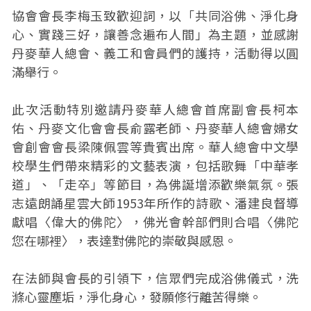
協會會長李梅玉致歡迎詞，以「共同浴佛、淨化身
心、實踐三好，讓善念遍布人間」為主題，並感謝
丹麥華人總會、義工和會員們的護持，活動得以圓
滿舉行。
此次活動特別邀請丹麥華人總會首席副會長柯本
佑、丹麥文化會會長俞露老師、丹麥華人總會婦女
會創會會長梁陳佩雲等貴賓出席。華人總會中文學
校學生們帶來精彩的文藝表演，包括歌舞「中華孝
道」、「走卒」等節目，為佛誕增添歡樂氣氛。張
志遠朗誦星雲大師1953年所作的詩歌、潘建良督導
獻唱〈偉大的佛陀〉，佛光會幹部們則合唱〈佛陀
您在哪裡〉，表達對佛陀的崇敬與感恩。
在法師與會長的引領下，信眾們完成浴佛儀式，洗
滌心靈塵垢，淨化身心，發願修行離苦得樂。