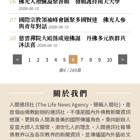
佛光人禮懺凝聚善願 發願護持南天大學
2026-06-12
國際宗教領袖峰會匯聚多國賢達 佛光人參
與青年對話
2026-06-13
慈雲禪院大殿落成迎佛誕 丹佛多元族群共
沐法喜
2026-06-10
1
2
3
4
5
6
7
8
9
10
第6 / 289頁
關
於
我
們
人間通訊社 (The Life News Agency，簡稱人間社)，是
首個由佛教創辦的通訊社，不僅是國內外佛教新聞資訊
總匯，更肩負人間真善美的國際傳播角色。秉持創辦人
星雲大師人文關懷、淑世化人的理念，人間通訊社報導
佛教界以及各宗教界的新聞資訊，並傳播國內外藝術文