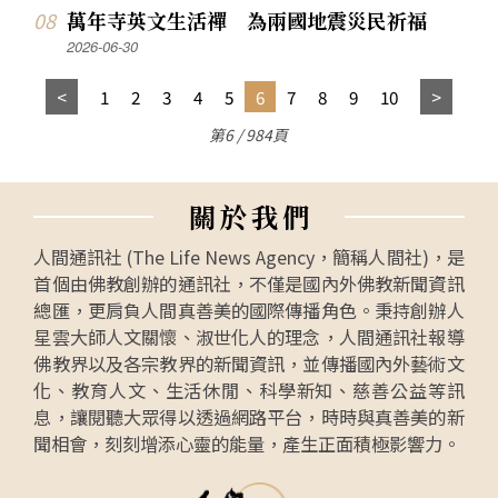
萬年寺英文生活禪 為兩國地震災民祈福
2026-06-30
1
2
3
4
5
6
7
8
9
10
第6 / 984頁
關
於
我
們
人間通訊社 (The Life News Agency，簡稱人間社)，是
首個由佛教創辦的通訊社，不僅是國內外佛教新聞資訊
總匯，更肩負人間真善美的國際傳播角色。秉持創辦人
星雲大師人文關懷、淑世化人的理念，人間通訊社報導
佛教界以及各宗教界的新聞資訊，並傳播國內外藝術文
化、教育人文、生活休閒、科學新知、慈善公益等訊
息，讓閱聽大眾得以透過網路平台，時時與真善美的新
聞相會，刻刻增添心靈的能量，產生正面積極影響力。