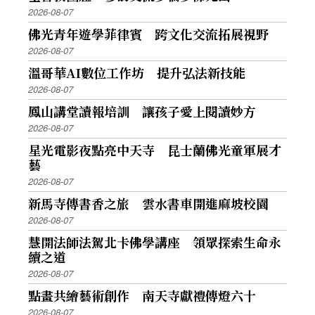
2026-08-07
佛光青年遊學菲律賓 跨文化交流拓展視野
2026-08-07
溫哥華AI數位工作坊 提升弘法新技能
2026-08-07
鳳山講堂讀報培訓 讓孩子愛上閱讀妙方
2026-08-07
星光電影夜點亮中天寺 昆士蘭佛光童軍展才
藝
2026-08-07
新馬寺傳書香之旅 雲水書車開進麻坡校園
2026-08-07
慧開法師法駕北卡佛學講座 領眾探索生命永
續之道
2026-08-07
點畫共繪藝術創作 南天寺獻禮傳燈六十
2026-08-07