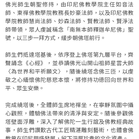
佛光師生朝聖修持，由印尼佛教學院主任如音法
師、東禪佛教學院教務長妙豪法師，以及印尼佛教
學院教師慧尚法師、妙森法師、賢教法師、賢淨法
師帶領，眾人虔誠稱念「南無本師釋迦牟尼佛」聖
號，以三步一拜方式，緩步朝佛塔前行。
師生們抵達塔基後，依序登上佛塔第九層平台，齊
聲誦念《心經》，並恭讀佛光山開山祖師星雲大師
〈為世界和平祈願文〉，隨後繞塔念佛三匝，以虔
敬之心緬懷佛陀慈悲本懷，將修持功德回向世界和
平、眾生安樂。
完成繞塔後，全體師生席地禪坐，在寧靜氛圍中攝
心觀照，體驗佛法帶來的清淨與安定。隨後參觀佛
塔壁面浮雕，深入了解佛陀一生行誼及佛教經典故
事，師生們讚歎古代工匠精湛雕刻藝術，也體會佛
教曾在印尼興盛發展，留下深厚珍貴的文化資產。