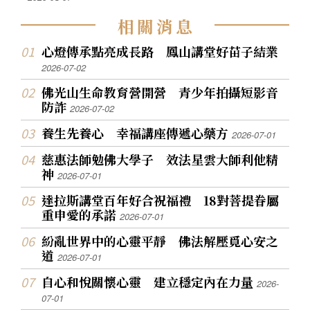
相
關
消
息
心燈傳承點亮成長路 鳳山講堂好苗子結業
2026-07-02
佛光山生命教育營開營 青少年拍攝短影音
防詐
2026-07-02
養生先養心 幸福講座傳遞心藥方
2026-07-01
慈惠法師勉佛大學子 效法星雲大師利他精
神
2026-07-01
達拉斯講堂百年好合祝福禮 18對菩提眷屬
重申愛的承諾
2026-07-01
紛亂世界中的心靈平靜 佛法解壓覓心安之
道
2026-07-01
自心和悅關懷心靈 建立穩定內在力量
2026-
07-01