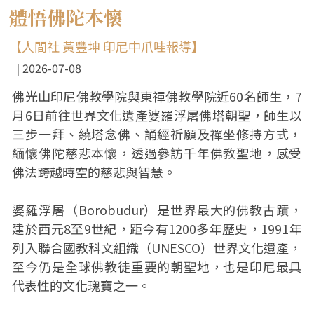
體悟佛陀本懷
【人間社 黃豐坤 印尼中爪哇報導】
2026-07-08
佛光山印尼佛教學院與東禪佛教學院近60名師生，7
月6日前往世界文化遺產婆羅浮屠佛塔朝聖，師生以
三步一拜、繞塔念佛、誦經祈願及禪坐修持方式，
緬懷佛陀慈悲本懷，透過參訪千年佛教聖地，感受
佛法跨越時空的慈悲與智慧。
婆羅浮屠（Borobudur）是世界最大的佛教古蹟，
建於西元8至9世紀，距今有1200多年歷史，1991年
列入聯合國教科文組織（UNESCO）世界文化遺產，
至今仍是全球佛教徒重要的朝聖地，也是印尼最具
代表性的文化瑰寶之一。