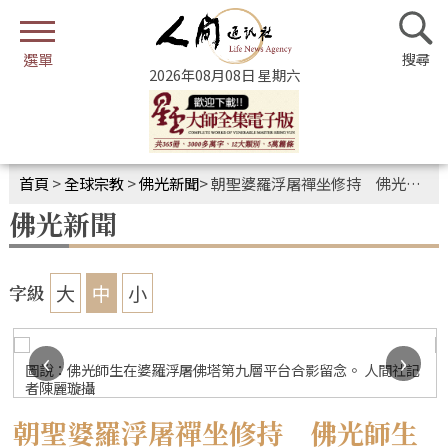
2026年08月08日 星期六
首頁
>
全球宗教
>
佛光新聞
>
朝聖婆羅浮屠禪坐修持 佛光師生體悟佛陀本懷
佛光新聞
大
中
小
字級
‹
›
圖說：佛光師生在婆羅浮屠佛塔第九層平台合影留念。 人間社記
者陳麗璇攝
朝聖婆羅浮屠禪坐修持 佛光師生