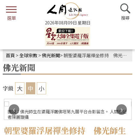
2026年08月09日 星期日
首頁
>
全球宗教
>
佛光新聞
>
朝聖婆羅浮屠禪坐修持 佛光師生體悟佛陀本懷
佛光新聞
大
中
小
字級
‹
›
圖說：佛光師生在婆羅浮屠佛塔第九層平台合影留念。 人間社記
者陳麗璇攝
朝聖婆羅浮屠禪坐修持 佛光師生