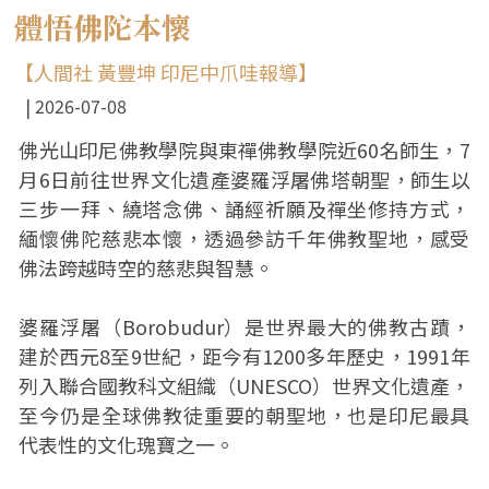
體悟佛陀本懷
【人間社 黃豐坤 印尼中爪哇報導】
2026-07-08
佛光山印尼佛教學院與東禪佛教學院近60名師生，7
月6日前往世界文化遺產婆羅浮屠佛塔朝聖，師生以
三步一拜、繞塔念佛、誦經祈願及禪坐修持方式，
緬懷佛陀慈悲本懷，透過參訪千年佛教聖地，感受
佛法跨越時空的慈悲與智慧。
婆羅浮屠（Borobudur）是世界最大的佛教古蹟，
建於西元8至9世紀，距今有1200多年歷史，1991年
列入聯合國教科文組織（UNESCO）世界文化遺產，
至今仍是全球佛教徒重要的朝聖地，也是印尼最具
代表性的文化瑰寶之一。