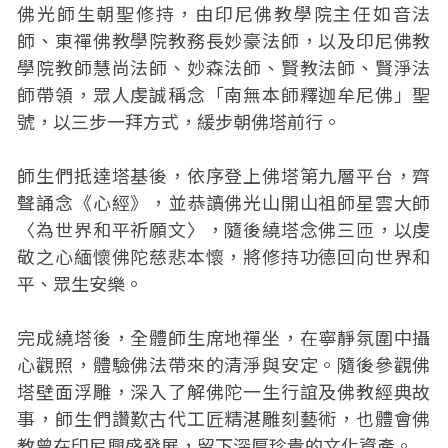
佛光師生朝聖修持，由印尼佛教學院主任如音法
師、東禪佛教學院教務長妙豪法師，以及印尼佛教
學院教師慧尚法師、妙森法師、賢教法師、賢淨法
師帶領，眾人虔誠稱念「南無本師釋迦牟尼佛」聖
號，以三步一拜方式，緩步朝佛塔前行。
師生們抵達塔基後，依序登上佛塔第九層平台，齊
聲誦念《心經》，並恭讀佛光山開山祖師星雲大師
〈為世界和平祈願文〉，隨後繞塔念佛三匝，以虔
敬之心緬懷佛陀慈悲本懷，將修持功德回向世界和
平、眾生安樂。
完成繞塔後，全體師生席地禪坐，在寧靜氛圍中攝
心觀照，體驗佛法帶來的清淨與安定。隨後參觀佛
塔壁面浮雕，深入了解佛陀一生行誼及佛教經典故
事，師生們讚歎古代工匠精湛雕刻藝術，也體會佛
教曾在印尼興盛發展，留下深厚珍貴的文化資產。