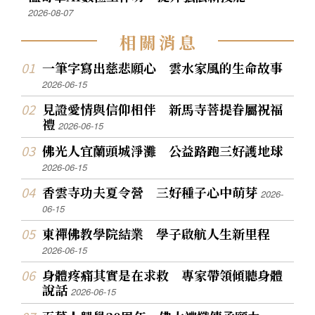
2026-08-07
相
關
消
息
一筆字寫出慈悲願心 雲水家風的生命故事
2026-06-15
見證愛情與信仰相伴 新馬寺菩提眷屬祝福
禮
2026-06-15
佛光人宜蘭頭城淨灘 公益路跑三好護地球
2026-06-15
香雲寺功夫夏令營 三好種子心中萌芽
2026-
06-15
東禪佛教學院結業 學子啟航人生新里程
2026-06-15
身體疼痛其實是在求救 專家帶領傾聽身體
說話
2026-06-15