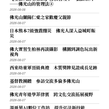
──佛光山的管理法④
2026-08-08
佛光山蘭陽仁愛之家歡慶父親節
2026-08-07
日本熊本7級強震釀災 佛光人深入益城町賑
災
2026-08-07
佛大實習生柏林再談攝影 構圖到調色玩出新
視角
2026-08-07
西來幼童軍晉級典禮 木質獎牌見證成長足跡
2026-08-07
基督教團體 參訪交流多倫多佛光山
2026-08-07
佛光青年遊學菲律賓 跨文化交流拓展視野
2026-08-07
溫哥華AI數位工作坊 提升弘法新技能