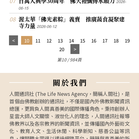
百萬人興學30周年 佛大禮懺傳承願力
2026-
06-15
渥太華「佛光素粽」義賣 推廣蔬食凝聚建
寺力量
2026-06-12
10
11
12
13
14
15
16
17
18
19
20
第10 / 984頁
關
於
我
們
人間通訊社 (The Life News Agency，簡稱人間社)，是
首個由佛教創辦的通訊社，不僅是國內外佛教新聞資訊
總匯，更肩負人間真善美的國際傳播角色。秉持創辦人
星雲大師人文關懷、淑世化人的理念，人間通訊社報導
佛教界以及各宗教界的新聞資訊，並傳播國內外藝術文
化、教育人文、生活休閒、科學新知、慈善公益等訊
息，讓閱聽大眾得以透過網路平台，時時與真善美的新