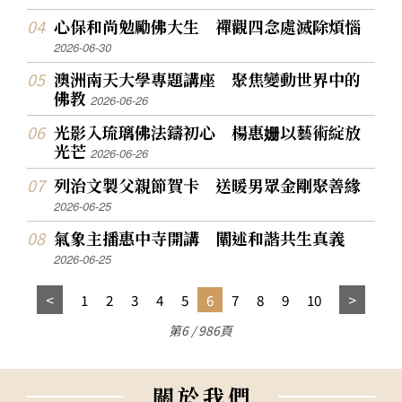
心保和尚勉勵佛大生 禪觀四念處滅除煩惱
2026-06-30
澳洲南天大學專題講座 聚焦變動世界中的
佛教
2026-06-26
光影入琉璃佛法鑄初心 楊惠姗以藝術綻放
光芒
2026-06-26
列治文製父親節賀卡 送暖男眾金剛聚善緣
2026-06-25
氣象主播惠中寺開講 闡述和諧共生真義
2026-06-25
1
2
3
4
5
6
7
8
9
10
第6 / 986頁
關
於
我
們