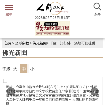
2026年08月06日 星期四
首頁
>
全球宗教
>
佛光新聞
>
千金一諾行佛 滿地可信徒香會話家常
佛光新聞
大
中
小
字級
圖說：分享會由監寺妙牧法師(右2)主持，如廣法師(右1)、佛光
‹
›
山滿地可華嚴寺普門中文學校教務主任邱意珊(左2)、國際佛光會
世界總會滿地可協會英文分會會長管曉邨(左1)做為嘉賓，分別跟
大眾分享大師的千金一諾對自己行佛的影響。 人間社記者趙淑萍
攝