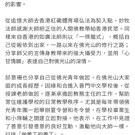
的影響。
從追憶大師去香港紅磡體育場弘法為契入點，妙牧
法師感謝大師把正信的人間佛教帶給香港民眾。同
樣來自香港的如廣法師則以「一條龍式」，概括自
己從皈依到出家，一路以來在佛光山的修行之路；
分享師父的言傳身教帶來的強大攝受力，並用「心
甘情願」表達自己對佛光山的深情。
邱意珊也分享自己從佛光青年做起，在佛光山大家
庭的成長經歷。因緣和合進入普門中文學校後，從
授課老師做起，逐漸承擔起教務主任的工作，幫助
常住維護學校的日常教學秩序。尤其是每年帶領佛
光青年團一起舉辦夏令營和冬令營，在學校畢業生
和小隊輔之間建立起對接。他表示，在工作中見證
了善意引發善意的良好互動，激勵他向大師一樣，
行持「做義工的義工」。