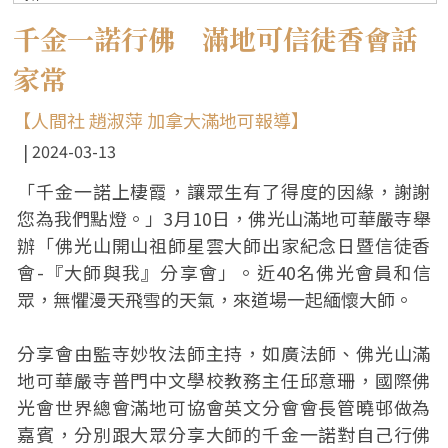
千金一諾行佛 滿地可信徒香會話
家常
【人間社 趙淑萍 加拿大滿地可報導】
2024-03-13
「千金一諾上棲霞，讓眾生有了得度的因緣，謝謝
您為我們點燈。」3月10日，佛光山滿地可華嚴寺舉
辦「佛光山開山祖師星雲大師出家紀念日暨信徒香
會-『大師與我』分享會」。近40名佛光會員和信
眾，無懼漫天飛雪的天氣，來道場一起緬懷大師。
分享會由監寺妙牧法師主持，如廣法師、佛光山滿
地可華嚴寺普門中文學校教務主任邱意珊，國際佛
光會世界總會滿地可協會英文分會會長管曉邨做為
嘉賓，分別跟大眾分享大師的千金一諾對自己行佛