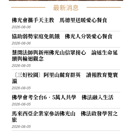
最新消息
佛光會攜手天主教 馬德里送暖愛心餐食
2026-08-06
協助弱勢家庭免飢餓 佛光人分裝愛心餐食
2026-08-06
慧開法師與新州佛光山信眾接心 論述生命延
續與輪迴觀念
2026-08-05
〔三好校園〕阿里山麓育群英 讀報教育覽寰
瀛
2026-08-05
佛學會考全台6‧5萬人共學 佛法融入生活
2026-08-05
馬來西亞企業家參訪佛光山 佛法啟發學習之
旅
2026-08-05