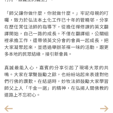
「師父讓你做什麼，你就做什麼。」牢記母親的叮
囑，致力於弘法本土化工作已十年的管曉邨，分享
在歷任常住法師的指導下，從擔任禪修課的英文翻
譯開始，自己一路的成長。不僅在翻譯組，公關組
裡承擔工作，還帶領英文分會的會員一起成長，把
大家凝聚起來，並透過舉辦茶禪一味的活動，跟更
多本地的民眾結緣，接引新會員。
真誠最能入心，嘉賓的分享引起了現場大眾的共
鳴。大家在掌聲鼓勵之餘，也紛紛站起來表達對他
們行佛的讚歎。在結語時，妙牧法師鼓勵大家學習
師父上人「千金一諾」的精神，在弘揚人間佛教的
道路上不忘初心。