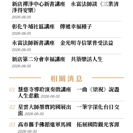
新店禪淨中心新書講座 永富法師談《三業清
淨得安樂》
2026-08-05
彰化牛埔社區講座 傳遞幸福種子
2026-08-05
永富法師新書講座 金光明寺信眾普受法益
2026-08-05
新店第二分會幸福講座 共築樂活人生
2026-08-05
相
關
消
息
慧慈寺導聆演奏微講座 一曲《梁祝》說盡
人生悲歡
2026-06-30
星雲大師墨寶跨國展出 一筆字深化台日交
流
2026-06-30
高市攜手佛館進軍馬國 拓展國際觀光客源
2026-06-30