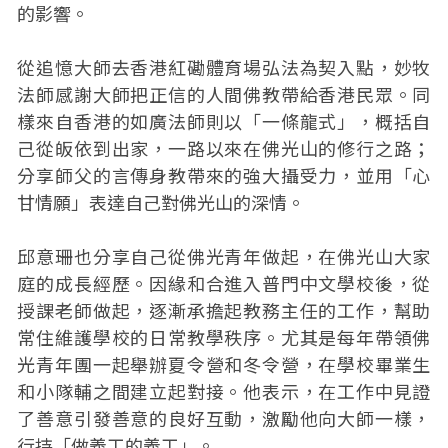
的影響。
從追憶大師去香港紅磡體育場弘法為契入點，妙牧
法師感謝大師把正信的人間佛教帶給香港民眾。同
樣來自香港的如廣法師則以「一條龍式」，概括自
己從皈依到出家，一路以來在佛光山的修行之路；
分享師父的言傳身教帶來的強大攝受力，並用「心
甘情願」表達自己對佛光山的深情。
邱意珊也分享自己從佛光青年做起，在佛光山大家
庭的成長經歷。因緣和合進入普門中文學校後，從
授課老師做起，逐漸承擔起教務主任的工作，幫助
常住維護學校的日常教學秩序。尤其是每年帶領佛
光青年團一起舉辦夏令營和冬令營，在學校畢業生
和小隊輔之間建立起對接。他表示，在工作中見證
了善意引發善意的良好互動，激勵他向大師一樣，
行持「做義工的義工」。