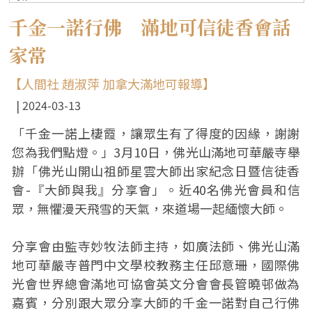
千金一諾行佛 滿地可信徒香會話
家常
【人間社 趙淑萍 加拿大滿地可報導】
2024-03-13
「千金一諾上棲霞，讓眾生有了得度的因緣，謝謝
您為我們點燈。」3月10日，佛光山滿地可華嚴寺舉
辦「佛光山開山祖師星雲大師出家紀念日暨信徒香
會-『大師與我』分享會」。近40名佛光會員和信
眾，無懼漫天飛雪的天氣，來道場一起緬懷大師。
分享會由監寺妙牧法師主持，如廣法師、佛光山滿
地可華嚴寺普門中文學校教務主任邱意珊，國際佛
光會世界總會滿地可協會英文分會會長管曉邨做為
嘉賓，分別跟大眾分享大師的千金一諾對自己行佛