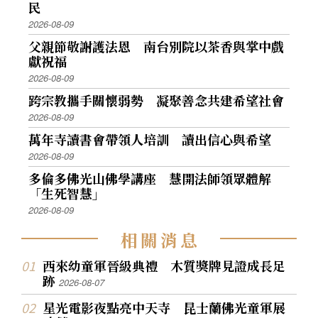
民
2026-08-09
父親節敬謝護法恩 南台別院以茶香與掌中戲
獻祝福
2026-08-09
跨宗教攜手關懷弱勢 凝聚善念共建希望社會
2026-08-09
萬年寺讀書會帶領人培訓 讀出信心與希望
2026-08-09
多倫多佛光山佛學講座 慧開法師領眾體解
「生死智慧」
2026-08-09
相
關
消
息
西來幼童軍晉級典禮 木質獎牌見證成長足
跡
2026-08-07
星光電影夜點亮中天寺 昆士蘭佛光童軍展