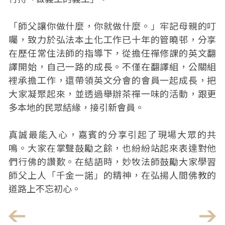
「師父讓你做什麼，你就做什麼。」牢記母親的叮
囑，致力於弘法本土化工作已十年的管曉邨，分享
在歷任常住法師的指導下，從擔任禪修課的英文翻
譯開始，自己一路的成長。不僅在翻譯組，公關組
裡承擔工作，還帶領英文分會的會員一起成長，把
大家凝聚起來，並透過舉辦茶禪一味的活動，跟更
多本地的民眾結緣，接引新會員。
真誠最能入心，嘉賓的分享引起了現場大眾的共
鳴。大家在掌聲鼓勵之餘，也紛紛站起來表達對他
們行佛的讚歎。在結語時，妙牧法師鼓勵大家學習
師父上人「千金一諾」的精神，在弘揚人間佛教的
道路上不忘初心。