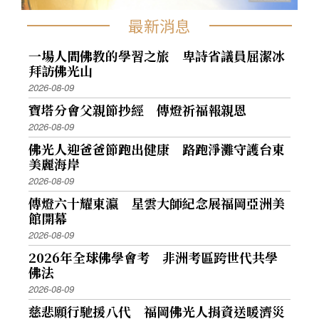
最新消息
一場人間佛教的學習之旅 卑詩省議員屈潔冰
拜訪佛光山
2026-08-09
寶塔分會父親節抄經 傳燈祈福報親恩
2026-08-09
佛光人迎爸爸節跑出健康 路跑淨灘守護台東
美麗海岸
2026-08-09
傳燈六十耀東瀛 星雲大師紀念展福岡亞洲美
館開幕
2026-08-09
2026年全球佛學會考 非洲考區跨世代共學
佛法
2026-08-09
慈悲願行馳援八代 福岡佛光人捐資送暖濟災