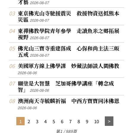
才藝
2026-08-07
東京佛光山寺馳援震災 救援物資送抵熊本
災區
2026-08-07
東禪佛教學院青年參學 走讀魚米之鄉拓展
視野
2026-08-07
佛光山三寶寺重建落成 心保和尚主法三皈
五戒
2026-08-07
美國軍方線上佛學課 妙藏法師談人間佛教
2026-08-06
糊塗是大智慧 芝加哥佛學講座「轉念成
智」
2026-08-06
澳洲南天寺毓麟祈福 中西方寶寶同沐佛恩
2026-08-06
1
2
3
4
5
6
7
8
9
10
第1 / 989頁