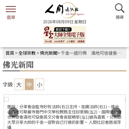
2026年08月09日 星期日
首頁
>
全球宗教
>
佛光新聞
>
千金一諾行佛 滿地可信徒香會話家常
佛光新聞
大
中
小
字級
圖說：分享會由監寺妙牧法師(右2)主持，如廣法師(右1)、佛光
‹
›
山滿地可華嚴寺普門中文學校教務主任邱意珊(左2)、國際佛光會
世界總會滿地可協會英文分會會長管曉邨(左1)做為嘉賓，分別跟
大眾分享大師的千金一諾對自己行佛的影響。 人間社記者趙淑萍
攝