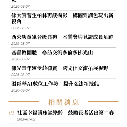
2026-08-07
佛大實習生柏林再談攝影 構圖到調色玩出新
視角
2026-08-07
西來幼童軍晉級典禮 木質獎牌見證成長足跡
2026-08-07
基督教團體 參訪交流多倫多佛光山
2026-08-07
佛光青年遊學菲律賓 跨文化交流拓展視野
2026-08-07
溫哥華AI數位工作坊 提升弘法新技能
2026-08-07
相
關
消
息
社區幸福講座談樂齡 鼓勵長者活出第二春
2026-07-02