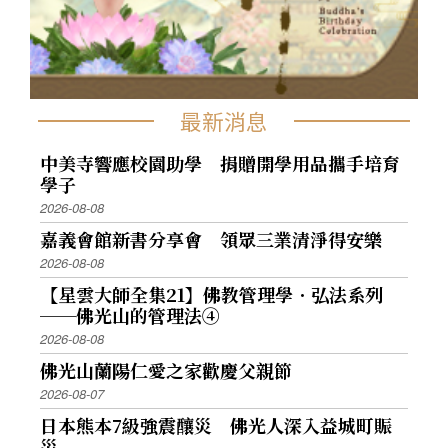
最新消息
中美寺響應校園助學 捐贈開學用品攜手培育
學子
2026-08-08
嘉義會館新書分享會 領眾三業清淨得安樂
2026-08-08
【星雲大師全集21】佛教管理學．弘法系列
──佛光山的管理法④
2026-08-08
佛光山蘭陽仁愛之家歡慶父親節
2026-08-07
日本熊本7級強震釀災 佛光人深入益城町賑
災