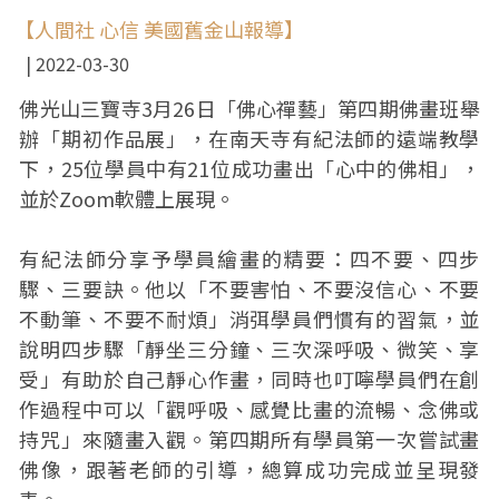
【人間社 心信 美國舊金山報導】
2022-03-30
佛光山三寶寺3月26日「佛心禪藝」第四期佛畫班舉
辦「期初作品展」，在南天寺有紀法師的遠端教學
下，25位學員中有21位成功畫出「心中的佛相」，
並於Zoom軟體上展現。
有紀法師分享予學員繪畫的精要：四不要、四步
驟、三要訣。他以「不要害怕、不要沒信心、不要
不動筆、不要不耐煩」消弭學員們慣有的習氣，並
說明四步驟「靜坐三分鐘、三次深呼吸、微笑、享
受」有助於自己靜心作畫，同時也叮嚀學員們在創
作過程中可以「觀呼吸、感覺比畫的流暢、念佛或
持咒」來隨畫入觀。第四期所有學員第一次嘗試畫
佛像，跟著老師的引導，總算成功完成並呈現發