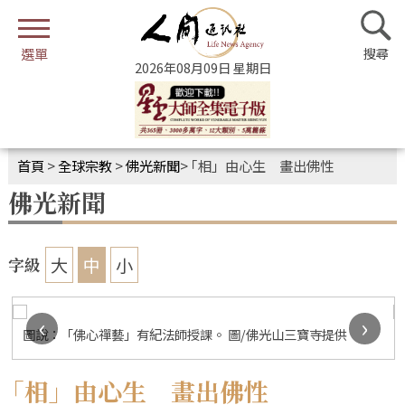
2026年08月09日 星期日
首頁
>
全球宗教
>
佛光新聞
>
｢相」由心生 畫出佛性
佛光新聞
大
中
小
字級
‹
›
圖說：「佛心禪藝」有紀法師授課。 圖/佛光山三寶寺提供
｢相」由心生 畫出佛性