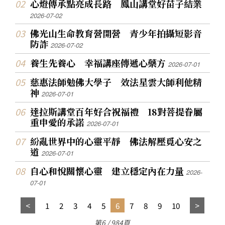
心燈傳承點亮成長路 鳳山講堂好苗子結業
2026-07-02
佛光山生命教育營開營 青少年拍攝短影音
防詐
2026-07-02
養生先養心 幸福講座傳遞心藥方
2026-07-01
慈惠法師勉佛大學子 效法星雲大師利他精
神
2026-07-01
達拉斯講堂百年好合祝福禮 18對菩提眷屬
重申愛的承諾
2026-07-01
紛亂世界中的心靈平靜 佛法解壓覓心安之
道
2026-07-01
自心和悅關懷心靈 建立穩定內在力量
2026-
07-01
1
2
3
4
5
6
7
8
9
10
第6 / 984頁