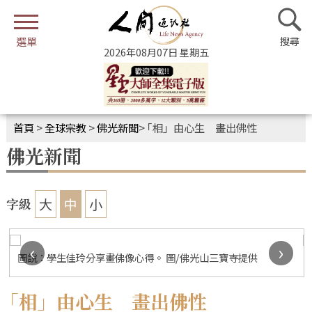
2026年08月07日 星期五
首頁
>
全球宗教
>
佛光新聞
>
｢相」由心生 畫出佛性
佛光新聞
大
中
小
字級
‹
›
圖說：學生佳玲分享畫佛像心得。 圖/佛光山三寶寺提供
｢相」由心生 畫出佛性