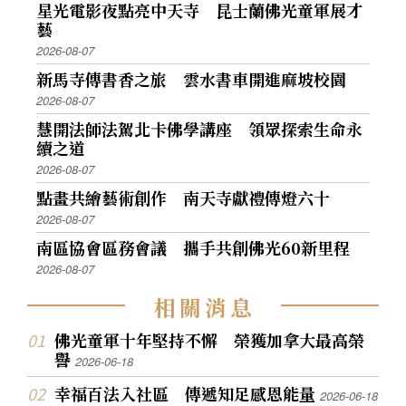
星光電影夜點亮中天寺 昆士蘭佛光童軍展才
藝
2026-08-07
新馬寺傳書香之旅 雲水書車開進麻坡校園
2026-08-07
慧開法師法駕北卡佛學講座 領眾探索生命永
續之道
2026-08-07
點畫共繪藝術創作 南天寺獻禮傳燈六十
2026-08-07
南區協會區務會議 攜手共創佛光60新里程
2026-08-07
相
關
消
息
佛光童軍十年堅持不懈 榮獲加拿大最高榮
譽
2026-06-18
幸福百法入社區 傳遞知足感恩能量
2026-06-18