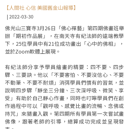
【人間社 心信 美國舊金山報導】
2022-03-30
佛光山三寶寺3月26日「佛心禪藝」第四期佛畫班舉
辦「期初作品展」，在南天寺有紀法師的遠端教學
下，25位學員中有21位成功畫出「心中的佛相」，
並於Zoom軟體上展現。
有紀法師分享予學員繪畫的精要：四不要、四步
驟、三要訣。他以「不要害怕、不要沒信心、不要
不動筆、不要不耐煩」消弭學員們慣有的習氣，並
說明四步驟「靜坐三分鐘、三次深呼吸、微笑、享
受」有助於自己靜心作畫，同時也叮嚀學員們在創
作過程中可以「觀呼吸、感覺比畫的流暢、念佛或
持咒」來隨畫入觀。第四期所有學員第一次嘗試畫
佛像，跟著老師的引導，總算成功完成並呈現發