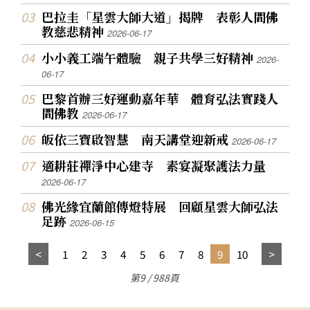
巴拉圭「星雲大師大道」揭牌 表彰人間佛
教慈悲精神
2026-06-17
小小義工端午體驗 親子共學三好精神
2026-
06-17
巴黎首辦三好運動嘉年華 體育弘法實踐人
間佛教
2026-06-17
皈依三寶啟智慧 南天講堂迎新戒
2026-06-17
適耕莊禪淨中心建寺 素宴凝聚護法力量
2026-06-17
佛光緣宜蘭館傳燈特展 回顧星雲大師弘法
足跡
2026-06-15
1
2
3
4
5
6
7
8
9
10
第9 / 988頁