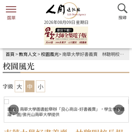
2026年08月09日 星期日
首頁
>
教育人文
>
校園風光
>
南華大學好書義賣 林聰明校長捐贈逾2000冊藏書
校園風光
大
中
小
字級
‹
›
踴
圖說：南華大學圖書館舉辦「良心商店-好書義賣」，學生參與踴
躍。 圖/佛光山南華大學提供