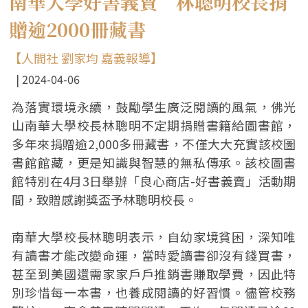
南華大學好書義賣 林聰明校長捐
贈逾2000冊藏書
【人間社 劉家均 嘉義報導】
2024-04-06
為落實環境永續，鼓勵學生廣泛閱讀的風氣，佛光
山南華大學校長林聰明不定期捐贈書籍給圖書館，
多年來捐贈逾2,000多冊藏書，不僅大大充實該校圖
書館館藏，更是知識與智慧的無私傳承。該校圖書
館特別在4月3日舉辦「良心商店-好書義賣」活動期
間，致贈感謝獎盃予林聰明校長。
南華大學校長林聰明表示，自幼家境貧困，深知唯
有讀書才能改變命運，當時愛讀書卻沒有錢買書，
甚至到美國還需家家戶戶推銷書賺取學費，因此特
別珍惜每一本書，也養成閱讀的好習慣。儘管校務