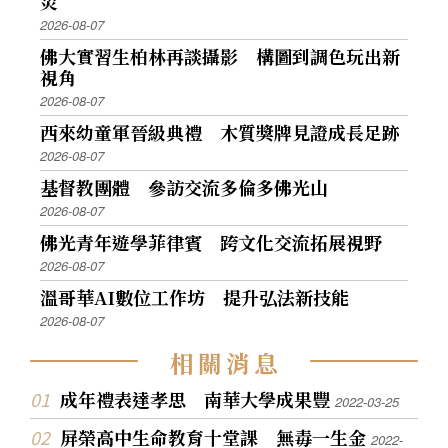
災
2026-08-07
佛大實習生柏林再談攝影 構圖到調色玩出新
視角
2026-08-07
西來幼童軍晉級典禮 木質獎牌見證成長足跡
2026-08-07
基督教團體 參訪交流多倫多佛光山
2026-08-07
佛光青年遊學菲律賓 跨文化交流拓展視野
2026-08-07
溫哥華AI數位工作坊 提升弘法新技能
2026-08-07
相
關
消
息
成年禮表達孝思 南華大學成果豐
2022-03-25
屏榮高中生命教育十堂課 無毒一生金
2022-