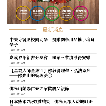
最新消息
中美寺響應校園助學 捐贈開學用品攜手培育
學子
2026-08-08
嘉義會館新書分享會 領眾三業清淨得安樂
2026-08-08
【星雲大師全集21】佛教管理學．弘法系列
──佛光山的管理法④
2026-08-08
佛光山蘭陽仁愛之家歡慶父親節
2026-08-07
日本熊本7級強震釀災 佛光人深入益城町賑