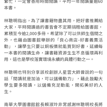
繁忙，一定會善用時間閱讀，平均一年閱讀量逾60
本書。
林聰明指出，為了讓書籍物盡其用，把好書推薦給
大家，平時閱讀過的書皆會不定期捐贈給圖書館，
累積至今逾2,000多冊。希望除了可以供師生借閱之
外，也藉由圖書館舉辦的「良心商店-好書義賣活
動」，讓學生只要以銅板價就能買到好書，延續每
一本書的閱讀生命，讓書籍資源生生不息循環再利
用，這也是學校落實環境永續的具體行動之一。
林聰明也特別分享該校創辦人星雲大師曾說的一句
話「閱讀就是加油，可以儲備動力」，藉此鼓勵大
學生要多閱讀，以儲備充足動能，開拓美好的人
生。
南華大學圖書館館長賴淑玲非常感謝林聰明校長將