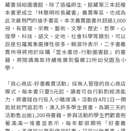
藏書捐給圖書館，除了造福師生，館藏第三本起複
本書更成立「林聰明校長藏書」義賣專區，也成為
此次最熱門的搶手書區。本次義賣圖書共超過3,000
冊，有管理、宗教、藝術、文學、歷史、哲學、心
理學、科技、語文、史地、社會科學等類別，可以
說是包羅萬象選擇性很多。賴淑玲表示，二手書義
賣所得將用於採購「雲水書坊-行動圖書館」的書
籍，將閱讀風氣持續推廣到偏鄉22所幼兒園及小
學。
「良心商店-好書義賣活動」採無人管理的良心商店
模式，每本書只要5元起，讀者可自行斟酌經濟能
力，將書錢自行投入小豬撲滿。活動自4月1日一開
跑就就門庭若市，湧入許多學生買書，為期三天的
活動售出逾1,200冊書籍。參與活動的學生們歡喜抱
著滿滿一堆書並表示，每年都很期待「好書義
賣」，不僅可以買到便宜好書，又可以做善事，還