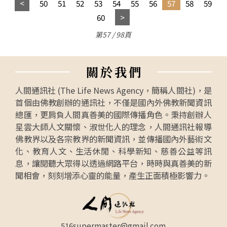
50
51
52
53
54
55
56
57
58
59
60
第57 / 98頁
關
於
我
們
人間通訊社 (The Life News Agency，簡稱人間社)，是
首個由佛教創辦的通訊社，不僅是國內外佛教新聞資訊
總匯，更肩負人間真善美的國際傳播角色。秉持創辦人
星雲大師人文關懷、淑世化人的理念，人間通訊社報導
佛教界以及各宗教界的新聞資訊，並傳播國內外藝術文
化、教育人文、生活休閒、科學新知、慈善公益等訊
息，讓閱聽大眾得以透過網路平台，時時與真善美的新
聞相會，刻刻增添心靈的能量，產生正面積極影響力。
516supermaster@gmail.com