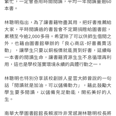
繁忙，一定會善用時間閱讀，平均一年閱讀量逾60
本書。
林聰明指出，為了讓書籍物盡其用，把好書推薦給
大家，平時閱讀過的書皆會不定期捐贈給圖書館，
累積至今逾2,000多冊。希望除了可以供師生借閱之
外，也藉由圖書館舉辦的「良心商店-好書義賣活
動」，讓學生只要以銅板價就能買到好書，延續每
一本書的閱讀生命，讓書籍資源生生不息循環再利
用，這也是學校落實環境永續的具體行動之一。
林聰明也特別分享該校創辦人星雲大師曾說的一句
話「閱讀就是加油，可以儲備動力」，藉此鼓勵大
學生要多閱讀，以儲備充足動能，開拓美好的人
生。
南華大學圖書館館長賴淑玲非常感謝林聰明校長將