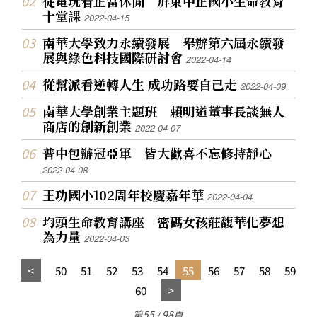
從電玩看正當休閒 屏東中正國小生命教育
十堂課
2022-04-15
南華大學致力永續發展 舉辦第六屆永續發
展與綠色科技國際研討會
2022-04-14
從幫派看逆轉人生 成功路要自己走
2022-04-09
南華大學創業主題班 賴明道董事長談無人
商店的創新創業
2022-04-07
普中包辦冠亞軍 皆大歡喜不忘修持靜心
2022-04-08
王功國小102周年校慶嘉年華
2022-04-04
均頭生命教育講座 密碼女孩莊馥華化夢想
為力量
2022-04-03
50
51
52
53
54
55
56
57
58
59
60
第55 / 98頁