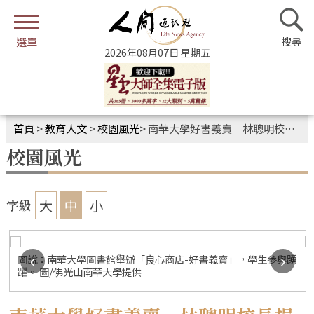
2026年08月07日 星期五
首頁
>
教育人文
>
校園風光
>
南華大學好書義賣 林聰明校長捐贈逾2000冊藏書
校園風光
大
中
小
字級
‹
›
踴
圖說：南華大學圖書館舉辦「良心商店-好書義賣」，學生參與踴
躍。 圖/佛光山南華大學提供