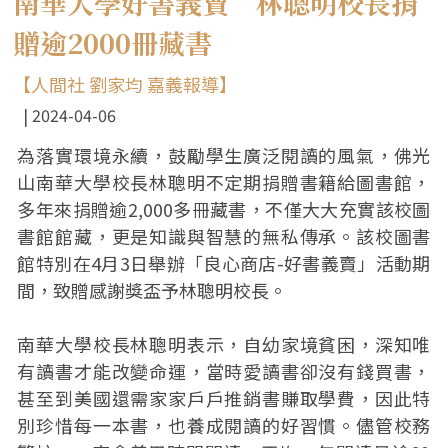
南華大學好書義賣 林聰明校長捐
贈逾2000冊藏書
【人間社 劉家均 嘉義報導】
2024-04-06
為落實環境永續，鼓勵學生廣泛閱讀的風氣，佛光
山南華大學校長林聰明不定期捐贈書籍給圖書館，
多年來捐贈逾2,000多冊藏書，不僅大大充實該校圖
書館館藏，更是知識與智慧的無私傳承。該校圖書
館特別在4月3日舉辦「良心商店-好書義賣」活動期
間，致贈感謝獎盃予林聰明校長。
南華大學校長林聰明表示，自幼家境貧困，深知唯
有讀書才能改變命運，當時愛讀書卻沒有錢買書，
甚至到美國還需家家戶戶推銷書賺取學費，因此特
別珍惜每一本書，也養成閱讀的好習慣。儘管校務