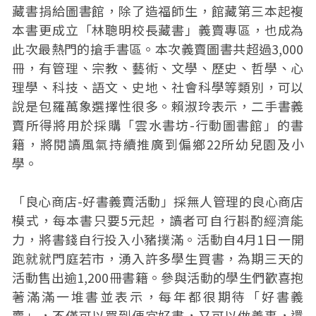
藏書捐給圖書館，除了造福師生，館藏第三本起複
本書更成立「林聰明校長藏書」義賣專區，也成為
此次最熱門的搶手書區。本次義賣圖書共超過3,000
冊，有管理、宗教、藝術、文學、歷史、哲學、心
理學、科技、語文、史地、社會科學等類別，可以
說是包羅萬象選擇性很多。賴淑玲表示，二手書義
賣所得將用於採購「雲水書坊-行動圖書館」的書
籍，將閱讀風氣持續推廣到偏鄉22所幼兒園及小
學。
「良心商店-好書義賣活動」採無人管理的良心商店
模式，每本書只要5元起，讀者可自行斟酌經濟能
力，將書錢自行投入小豬撲滿。活動自4月1日一開
跑就就門庭若市，湧入許多學生買書，為期三天的
活動售出逾1,200冊書籍。參與活動的學生們歡喜抱
著滿滿一堆書並表示，每年都很期待「好書義
賣」，不僅可以買到便宜好書，又可以做善事，還