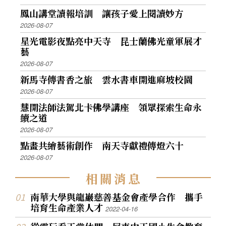
鳳山講堂讀報培訓 讓孩子愛上閱讀妙方
2026-08-07
星光電影夜點亮中天寺 昆士蘭佛光童軍展才
藝
2026-08-07
新馬寺傳書香之旅 雲水書車開進麻坡校園
2026-08-07
慧開法師法駕北卡佛學講座 領眾探索生命永
續之道
2026-08-07
點畫共繪藝術創作 南天寺獻禮傳燈六十
2026-08-07
相
關
消
息
南華大學與龍巖慈善基金會產學合作 攜手
培育生命產業人才
2022-04-16