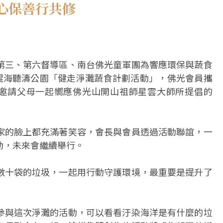
心保善行共修
第三、第六督導區、南台佛光童軍團為響應環保與蔬食
及鯤海聽濤公園「健走淨灘蔬食計劃活動」，佛光會員攜
地邀請父母一起嚮應佛光山開山祖師星雲大師所提倡的
家的臉上都充滿著笑容，會長與會員透過活動聯誼，一
動，未來會繼續舉行。
數十袋的垃圾，一起用行動守護環境，最重要是提升了
參與這次淨灘的活動，可以看看汙染海洋是有什麼的垃