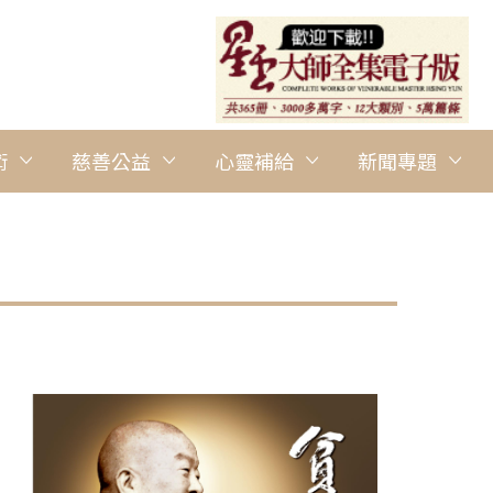
術
慈善公益
心靈補給
新聞專題
圖說：佛光人以雙手雙腳丈量慈悲，一起為環保盡一份心力，用行
活動。 圖/南台別院提供