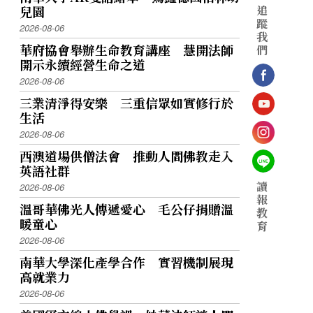
兒園
追
蹤
2026-08-06
我
華府協會舉辦生命教育講座 慧開法師
們
開示永續經營生命之道
2026-08-06
三業清淨得安樂 三重信眾如實修行於
生活
2026-08-06
西澳道場供僧法會 推動人間佛教走入
英語社群
讀
2026-08-06
報
溫哥華佛光人傳遞愛心 毛公仔捐贈溫
教
暖童心
育
2026-08-06
南華大學深化產學合作 實習機制展現
高就業力
2026-08-06