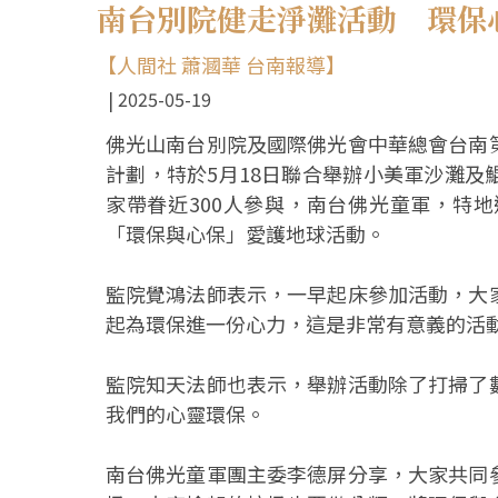
南台別院健走淨灘活動 環保
【人間社 蕭漍華 台南報導】
2025-05-19
佛光山南台別院及國際佛光會中華總會台南
計劃，特於5月18日聯合舉辦小美軍沙灘
家帶眷近300人參與，南台佛光童軍，特
「環保與心保」愛護地球活動。
監院覺鴻法師表示，一早起床參加活動，大
起為環保進一份心力，這是非常有意義的活
監院知天法師也表示，舉辦活動除了打掃了
我們的心靈環保。
南台佛光童軍團主委李德屏分享，大家共同