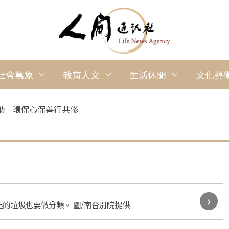
社會萬象
教育人文
生活休閒
文化藝
動 環保心保善行共修
›
的垃圾也要做分類。 圖/南台別院提供