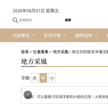
2026年08月07日 星期五
大師專區
全球宗教
國際兩岸
首頁
>
社會萬象
>
地方采風
>
南台別院健走淨灘活
地方采風
大
中
小
字級
‹
於2025
圖說：可以看看汙染海洋是有什麼的垃圾；大家撿起