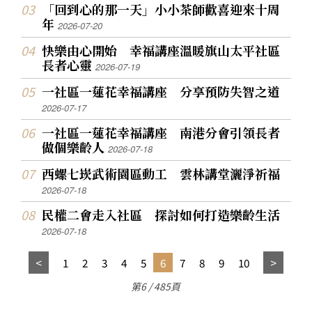
「回到心的那一天」小小茶師歡喜迎來十周
年
2026-07-20
快樂由心開始 幸福講座溫暖旗山太平社區
長者心靈
2026-07-19
一社區一蓮花幸福講座 分享預防失智之道
2026-07-17
一社區一蓮花幸福講座 南港分會引領長者
做個樂齡人
2026-07-18
西螺七崁武術園區動工 雲林講堂灑淨祈福
2026-07-18
民權二會走入社區 探討如何打造樂齡生活
2026-07-18
1
2
3
4
5
6
7
8
9
10
第6 / 485頁