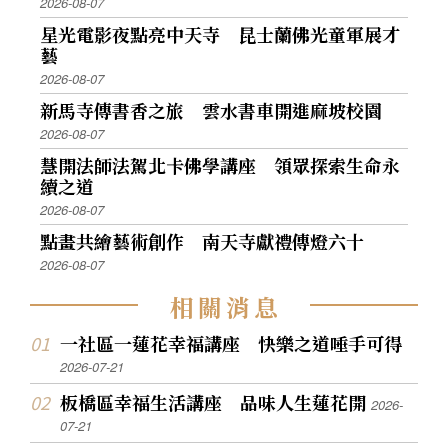
2026-08-07
星光電影夜點亮中天寺 昆士蘭佛光童軍展才
藝
2026-08-07
新馬寺傳書香之旅 雲水書車開進麻坡校園
2026-08-07
慧開法師法駕北卡佛學講座 領眾探索生命永
續之道
2026-08-07
點畫共繪藝術創作 南天寺獻禮傳燈六十
2026-08-07
相
關
消
息
一社區一蓮花幸福講座 快樂之道唾手可得
2026-07-21
板橋區幸福生活講座 品味人生蓮花開
2026-
07-21