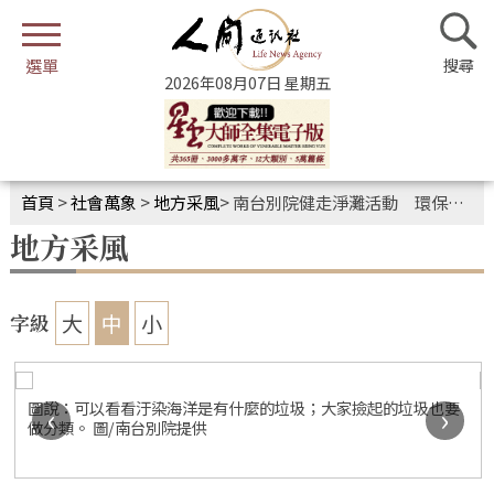
2026年08月07日 星期五
首頁
>
社會萬象
>
地方采風
>
南台別院健走淨灘活動 環保心保善行共修
地方采風
大
中
小
字級
圖說：可以看看汙染海洋是有什麼的垃圾；大家撿起的垃圾也要
‹
›
做分類。 圖/南台別院提供