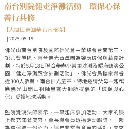
南台別院健走淨灘活動 環保心保
善行共修
【人間社 蕭漍華 台南報導】
2025-05-19
佛光山南台別院及國際佛光會中華總會台南第三、
第六督導區、南台佛光童軍團為響應環保與蔬食計
劃，特於5月18日聯合舉辦小美軍沙灘及鯤海聽濤公
園「健走淨灘蔬食計劃活動」，佛光會員攜家帶眷
近300人參與，南台佛光童軍，特地邀請父母一起嚮
應佛光山開山祖師星雲大師所提倡的「環保與心
保」愛護地球活動。
監院覺鴻法師表示，一早起床參加活動，大家的臉
上都充滿著笑容，會長與會員透過活動聯誼，一起
為環保進一份心力，這是非常有意義的活動，未來