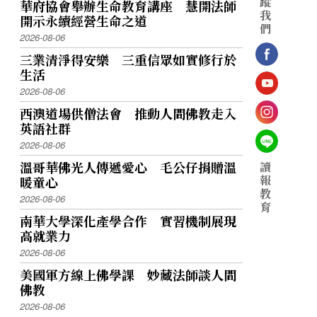
蹤
華府協會舉辦生命教育講座 慧開法師
我
開示永續經營生命之道
們
2026-08-06
三業清淨得安樂 三重信眾如實修行於
生活
2026-08-06
西澳道場供僧法會 推動人間佛教走入
英語社群
2026-08-06
溫哥華佛光人傳遞愛心 毛公仔捐贈溫
讀
報
暖童心
教
2026-08-06
育
南華大學深化產學合作 實習機制展現
高就業力
2026-08-06
美國軍方線上佛學課 妙藏法師談人間
佛教
2026-08-06