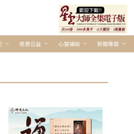
術
慈善公益
心靈補給
新聞專題
圖說：班級小朋友享用復蔬餐。 圖/國際佛光會中區第二督導區提