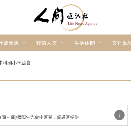
社會萬象
教育人文
生活休閒
文化藝
中科國小享蔬食
›
園。 圖/國際佛光會中區第二督導區提供