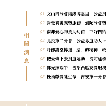
文山四分會結緣博嘉里 公益
淨覺養護義剪服務 彌陀分會
南非愛心物資助幼苗 三好四
相
北投第二分會 公益募血助人
2
關
丹佛講堂傳播「給」的精神 
消
把愛傳下去捐血運動 提前達標
息
佛光照端午 雪梨西區友愛服
挽袖獻愛護生命 吉安第一分