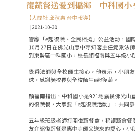
復蔬餐送愛到偏鄉 中科國小
【人間社 邱淑惠 台中報導】
2021-10-30
響應「e起復蔬、全民相挺」公益活動，國
10月27日在佛光山惠中寺知客主任覺乘法
到東勢區中科國小，校長顏福南與五年級小
覺乘法師與全校師生接心，他表示，小朋友
球，感謝顏校長與全校師生e起復蔬。
顏福南指出，中科國小是921地震後佛光
的復蔬餐，大家要「e起復蔬活動」，共同
五年級班級老師打開復蔬餐盒，稱讚蔬食餐
友介紹復蔬餐是惠中寺師父送來的愛心，小