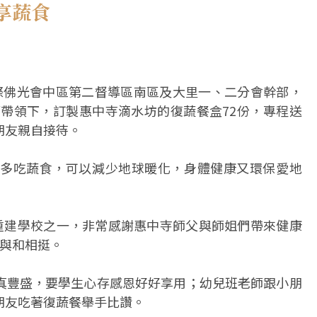
享蔬食
際佛光會中區第二督導區南區及大里一、二分會幹部，
師帶領下，訂製惠中寺滴水坊的復蔬餐盒72份，專程送
朋友親自接待。
多吃蔬食，可以減少地球暖化，身體健康又環保愛地
山重建學校之一，非常感謝惠中寺師父與師姐們帶來健康
參與和相挺。
真豐盛，要學生心存感恩好好享用；幼兒班老師跟小朋
朋友吃著復蔬餐舉手比讚。