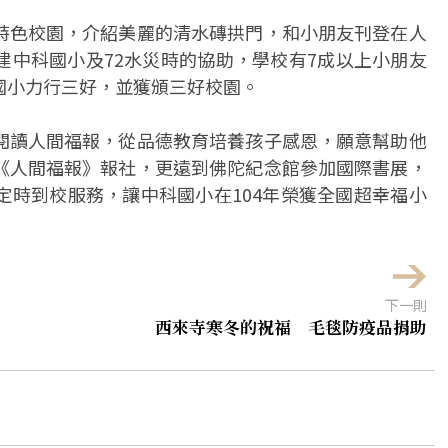
特色校園，介紹美麗的清水磚拱門，和小朋友刊登在人
建中科國小及72水災時的協助，學校有7成以上小朋友
國小力行三好，並獲頒三好校園。
閱讀人間福報，從品德教育培養孩子感恩，願意幫助他
《人間福報》報社，更遠到佛陀紀念館參加國際書展，
定時到校服務，讓中科國小在104年榮獲全國超幸福小
下一則
西來寺寒冬的祝福 毛毯防疫品捐助