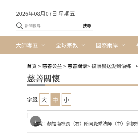
2026年08月07日 星期五
大師專區
全球宗教
國際兩岸
首頁
>
慈善公益
>
慈善關懷
>
復蔬餐送愛到偏鄉 
慈善關懷
大
中
小
字級
‹
佛光會中
圖說：顏福南校長（右）陪同覺乘法師（中）參觀校