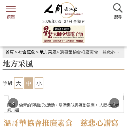
2026年08月07日 星期五
首頁
>
社會萬象
>
地方采風
>
溫哥華協會推廣素食 慈悲心譜寫綠色未來
地方采風
大
中
小
字級
‹
›
圖說：佛青的現場試吃活動，增添趣味與互動氛圍。 人間社記者
乘舟攝
溫哥華協會推廣素食 慈悲心譜寫