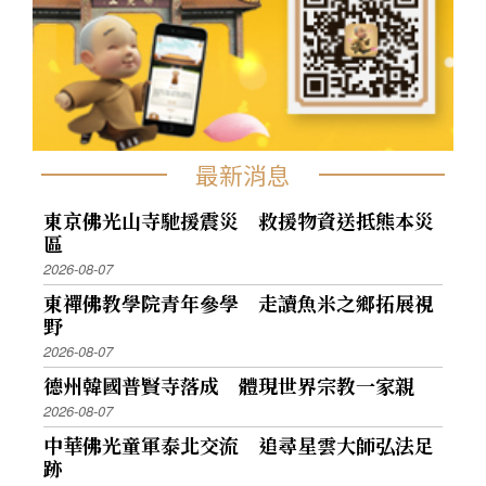
最新消息
東京佛光山寺馳援震災 救援物資送抵熊本災
區
2026-08-07
東禪佛教學院青年參學 走讀魚米之鄉拓展視
野
2026-08-07
德州韓國普賢寺落成 體現世界宗教一家親
2026-08-07
中華佛光童軍泰北交流 追尋星雲大師弘法足
跡