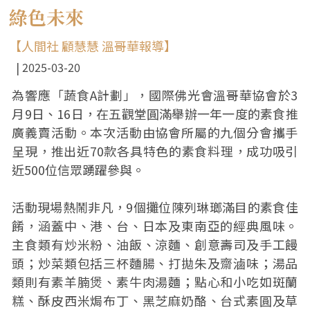
綠色未來
【人間社 顧慧慧 溫哥華報導】
2025-03-20
為響應「蔬食A計劃」，國際佛光會溫哥華協會於3
月9日、16日，在五觀堂圓滿舉辦一年一度的素食推
廣義賣活動。本次活動由協會所屬的九個分會攜手
呈現，推出近70款各具特色的素食料理，成功吸引
近500位信眾踴躍參與。
活動現場熱鬧非凡，9個攤位陳列琳瑯滿目的素食佳
餚，涵蓋中、港、台、日本及東南亞的經典風味。
主食類有炒米粉、油飯、涼麵、創意壽司及手工饅
頭；炒菜類包括三杯麵腸、打拋朱及齋滷味；湯品
類則有素羊腩煲、素牛肉湯麵；點心和小吃如斑蘭
糕、酥皮西米焗布丁、黑芝麻奶酪、台式素圓及草