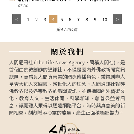
07-24
1
2
3
4
5
6
7
8
9
10
第4 / 484頁
關
於
我
們
人間通訊社 (The Life News Agency，簡稱人間社)，是
首個由佛教創辦的通訊社，不僅是國內外佛教新聞資訊
總匯，更肩負人間真善美的國際傳播角色。秉持創辦人
星雲大師人文關懷、淑世化人的理念，人間通訊社報導
佛教界以及各宗教界的新聞資訊，並傳播國內外藝術文
化、教育人文、生活休閒、科學新知、慈善公益等訊
息，讓閱聽大眾得以透過網路平台，時時與真善美的新
聞相會，刻刻增添心靈的能量，產生正面積極影響力。