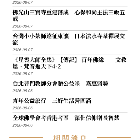
2026-08-07
佛光山三寶寺重建落成 心保和尚主法三皈五
戒
2026-08-07
台灣小小茶師遠征東瀛 日本法水寺茶禪展交
流
2026-08-07
《星雲大師全集》【傳記】 百年佛緣──文教
篇．梵音遍天下4-2
2026-08-07
台北普門教師分會贈公益米 嘉惠弱勢
2026-08-06
青年公益旅行 三好生活營圓滿
2026-08-06
全球佛學會考香港考區 深化信仰增長智慧
2026-08-06
相
關
消
息