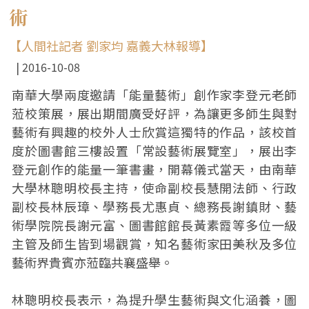
術
【人間社記者 劉家均 嘉義大林報導】
2016-10-08
南華大學兩度邀請「能量藝術」創作家李登元老師
蒞校策展，展出期間廣受好評，為讓更多師生與對
藝術有興趣的校外人士欣賞這獨特的作品，該校首
度於圖書館三樓設置「常設藝術展覽室」，展出李
登元創作的能量一筆書畫，開幕儀式當天，由南華
大學林聰明校長主持，使命副校長慧開法師、行政
副校長林辰璋、學務長尤惠貞、總務長謝鎮財、藝
術學院院長謝元富、圖書館館長黃素霞等多位一級
主管及師生皆到場觀賞，知名藝術家田美秋及多位
藝術界貴賓亦蒞臨共襄盛舉。
林聰明校長表示，為提升學生藝術與文化涵養，圖