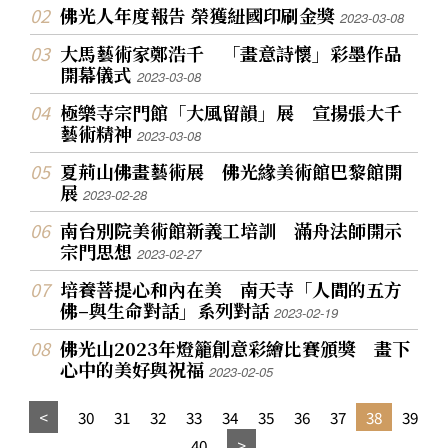
佛光人年度報告 榮獲紐國印刷金獎
2023-03-08
大馬藝術家鄭浩千 「畫意詩懷」彩墨作品
開幕儀式
2023-03-08
極樂寺宗門館「大風留韻」展 宣揚張大千
藝術精神
2023-03-08
夏荊山佛畫藝術展 佛光緣美術館巴黎館開
展
2023-02-28
南台別院美術館新義工培訓 滿舟法師開示
宗門思想
2023-02-27
培養菩提心和內在美 南天寺「人間的五方
佛–與生命對話」系列對話
2023-02-19
佛光山2023年燈籠創意彩繪比賽頒獎 畫下
心中的美好與祝福
2023-02-05
30
31
32
33
34
35
36
37
38
39
40