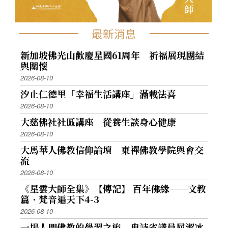
最新消息
新加坡佛光山歡慶星國61周年 祈福展現團結
與關懷
2026-08-10
汐止仁德里「幸福生活講座」滿載法喜
2026-08-10
大慈佛社社區講座 從養生談身心健康
2026-08-10
大馬華人佛教信仰論壇 東禪佛教學院與會交
流
2026-08-10
《星雲大師全集》【傳記】 百年佛緣──文教
篇．梵音遍天下4-3
2026-08-10
一場人間佛教的學習之旅 卑詩省議員屈潔冰