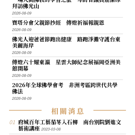
拜訪佛光山
2026-08-09
寶塔分會父親節抄經 傳燈祈福報親恩
2026-08-09
佛光人迎爸爸節跑出健康 路跑淨灘守護台東
美麗海岸
2026-08-09
傳燈六十耀東瀛 星雲大師紀念展福岡亞洲美
館開幕
2026-08-09
2026年全球佛學會考 非洲考區跨世代共學
佛法
2026-08-09
相
關
消
息
府城百年工藝茄苳入石柳 南台別院劉進文
藝術講座
2023-03-08