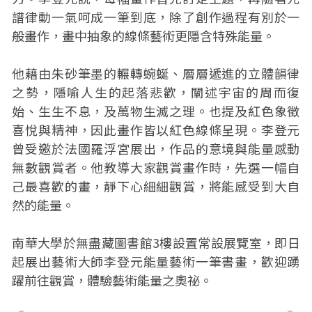
譜律動一氣呵成一筆到底，除了創作過程有別於一
般畫作，畫中抽象的線條藝術更隱含特殊能量。
他藉由朱砂筆墨的輾轉蜿蜒、層層遞進的立體韻律
之勢，隱喻人生的起落悲歡，闡述宇宙的周而復
始、生生不息，及萬物生滅之理。也提及紅色象徵
喜悅與精神，因此畫作皆以紅色線條呈現。李登元
曾受邀於法國羅浮宮展出，作品的意境與能量感動
無數觀賞者。他教導大家觀賞畫作時，先選一幅自
己最喜歡的畫，靜下心細細觀賞，將能感受到大自
然的能量。
南華大學於無盡藏圖書館3樓設置常設展覽室，即日
起展出藝術大師李登元能量藝術一筆書畫，歡迎踴
躍前往觀賞，體驗藝術能量之奧祕。