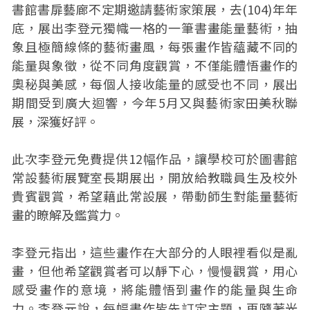
書館書扉藝廊不定期邀請藝術家策展，去(104)年年
底，展出李登元獨幟一格的一筆書畫能量藝術，抽
象且極簡線條的藝術畫風，每張畫作皆蘊藏不同的
能量與象徵，從不同角度觀賞，不僅能體悟畫作的
奧秘與美感，每個人接收能量的感受也不同，展出
期間受到廣大迴響，今年5月又與藝術家田美秋聯
展，深獲好評。
此次李登元免費提供12幅作品，讓學校可於圖書館
常設藝術展覽室長期展出，開放給教職員生及校外
貴賓觀賞，希望藉此常設展，帶動師生對能量藝術
畫的瞭解及鑑賞力。
李登元指出，這些畫作在大部分的人眼裡看似是亂
畫，但他希望觀賞者可以靜下心，慢慢觀賞，用心
感受畫作的意境，將能體悟到畫作的能量與生命
力。李登元說，每幅畫作皆先訂定主題，再隨著光