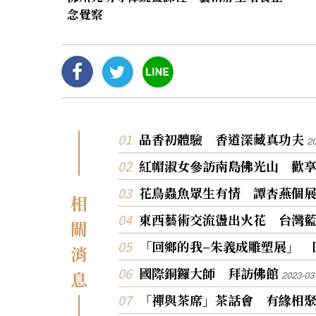
念覺察
品香初體驗 香道深藏真功夫
2
紅帽淑女參訪南島佛光山 歡
花鳥蟲魚眾生有情 譚杏燕個
相
東西藝術交流盪出火花 台灣
關
「回鄉的我–朱義成雕塑展」 
消
國際銅鑼大師 拜訪佛館
息
2023-03
「禪與茶席」茶話會 有緣相