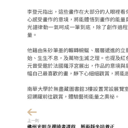
李登元指出，這些畫作在大部分的人眼裡看
心感受畫作的意境，將能體悟到畫作的能量
光譜律動一氣呵成一筆到底，除了創作過程
量。
他藉由朱砂筆墨的輾轉蜿蜒、層層遞進的立
始、生生不息，及萬物生滅之理。也提及紅
元曾受邀於法國羅浮宮展出，作品的意境與
幅自己最喜歡的畫，靜下心細細觀賞，將能
南華大學於無盡藏圖書館3樓設置常設展覽
迎踴躍前往觀賞，體驗藝術能量之奧祕。
上一則
佛州光明寺禪繞畫課程 藝術靜坐培養正