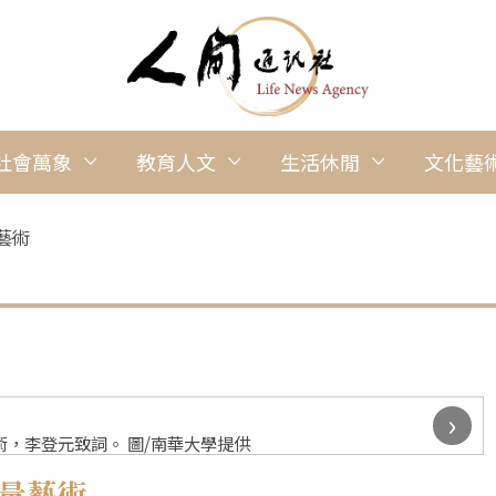
社會萬象
教育人文
生活休閒
文化藝
藝術
›
，李登元致詞。 圖/南華大學提供
能量藝術