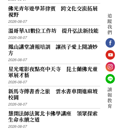
佛光青年遊學菲律賓 跨文化交流拓展
視野
追
蹤
2026-08-07
我
溫哥華AI數位工作坊 提升弘法新技能
們
2026-08-07
鳳山講堂讀報培訓 讓孩子愛上閱讀妙
方
2026-08-07
星光電影夜點亮中天寺 昆士蘭佛光童
軍展才藝
2026-08-07
讀
新馬寺傳書香之旅 雲水書車開進麻坡
報
校園
教
2026-08-07
育
慧開法師法駕北卡佛學講座 領眾探索
生命永續之道
2026-08-07