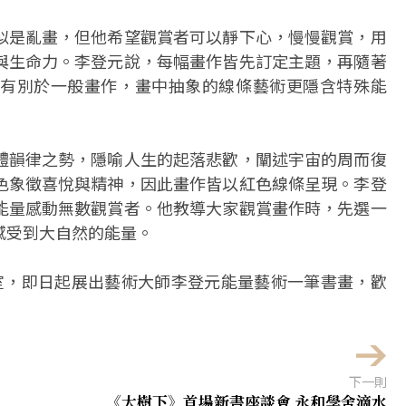
似是亂畫，但他希望觀賞者可以靜下心，慢慢觀賞，用
與生命力。李登元說，每幅畫作皆先訂定主題，再隨著
有別於一般畫作，畫中抽象的線條藝術更隱含特殊能
體韻律之勢，隱喻人生的起落悲歡，闡述宇宙的周而復
色象徵喜悅與精神，因此畫作皆以紅色線條呈現。李登
能量感動無數觀賞者。他教導大家觀賞畫作時，先選一
感受到大自然的能量。
室，即日起展出藝術大師李登元能量藝術一筆書畫，歡
下一則
《大樹下》首場新書座談會 永和學舍滴水