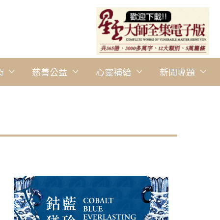
術
慈善公益
心靈補給
新聞專題
圖說：南華大學設置常設展覽室展出李登元能量藝術，開幕式由林聰