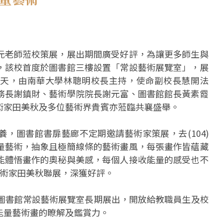
元老師蒞校策展，展出期間廣受好評，為讓更多師生與
，該校首度於圖書館三樓設置「常設藝術展覽室」，展
天，由南華大學林聰明校長主持，使命副校長慧開法
務長謝鎮財、藝術學院院長謝元富、圖書館館長黃素霞
術家田美秋及多位藝術界貴賓亦蒞臨共襄盛舉。
，圖書館書扉藝廊不定期邀請藝術家策展，去(104)
量藝術，抽象且極簡線條的藝術畫風，每張畫作皆蘊藏
能體悟畫作的奧秘與美感，每個人接收能量的感受也不
藝術家田美秋聯展，深獲好評。
於圖書館常設藝術展覽室長期展出，開放給教職員生及校
能量藝術畫的瞭解及鑑賞力。