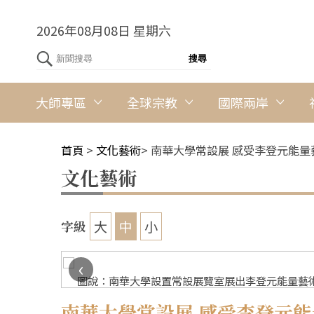
2026年08月08日 星期六
大師專區
全球宗教
國際兩岸
首頁
>
文化藝術
>
南華大學常設展 感受李登元能量
文化藝術
大
中
小
字級
‹
圖說：南華大學設置常設展覽室展出李登元能量藝術
南華大學常設展 感受李登元