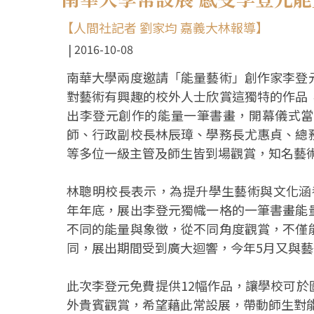
【人間社記者 劉家均 嘉義大林報導】
2016-10-08
南華大學兩度邀請「能量藝術」創作家李登
對藝術有興趣的校外人士欣賞這獨特的作品
出李登元創作的能量一筆書畫，開幕儀式當
師、行政副校長林辰璋、學務長尤惠貞、總
等多位一級主管及師生皆到場觀賞，知名藝
林聰明校長表示，為提升學生藝術與文化涵養
年年底，展出李登元獨幟一格的一筆書畫能
不同的能量與象徵，從不同角度觀賞，不僅
同，展出期間受到廣大迴響，今年5月又與
此次李登元免費提供12幅作品，讓學校可
外貴賓觀賞，希望藉此常設展，帶動師生對