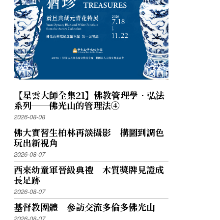
【星雲大師全集21】佛教管理學．弘法
系列──佛光山的管理法④
2026-08-08
佛大實習生柏林再談攝影 構圖到調色
玩出新視角
2026-08-07
西來幼童軍晉級典禮 木質獎牌見證成
長足跡
2026-08-07
基督教團體 參訪交流多倫多佛光山
2026-08-07