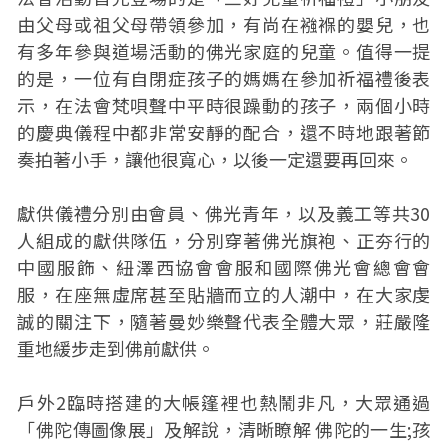
由父母或祖父母帶領參加，有尚在襁褓的嬰兒，也
有多年參與道場活動的佛光家庭的兒童。值得一提
的是，一位有自閉症孩子的媽媽在參加祈福禮後表
示，在法會梵唄聲中平時很躁動的孩子，兩個小時
的慶典儀程中都非常安靜的配合，還不時地跟著節
奏拍著小手，讓他很寬心，以後一定還要再回來。
獻供儀禮分別由會員、佛光青年，以及義工等共30
人組成的獻供隊伍，分別穿著佛光旗袍、正夯行的
中國服飾、紐澤西協會會服和國際佛光會總會會
服，在座無虛席甚至貼牆而立的人潮中，在大家虔
誠的關注下，隨著曼妙樂聲代表全體大眾，莊嚴隆
重地緩步走到佛前獻供。
戶外2臨時搭建的大帳篷裡也熱鬧非凡，大眾通過
「佛陀傳圖像展」及解說，清晰瞭解 佛陀的一生;孩