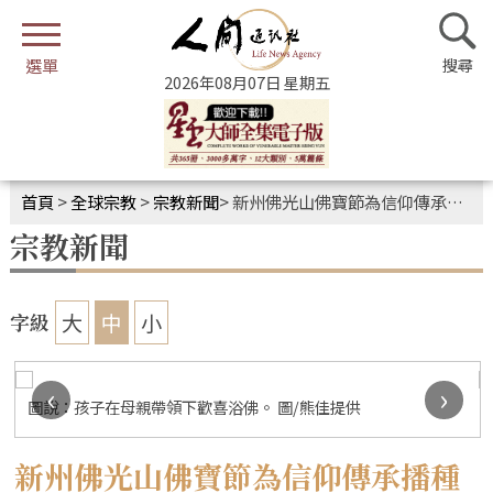
2026年08月07日 星期五
首頁
>
全球宗教
>
宗教新聞
>
新州佛光山佛寶節為信仰傳承播種接力
宗教新聞
大
中
小
字級
‹
›
圖說：孩子在母親帶領下歡喜浴佛。 圖/熊佳提供
新州佛光山佛寶節為信仰傳承播種