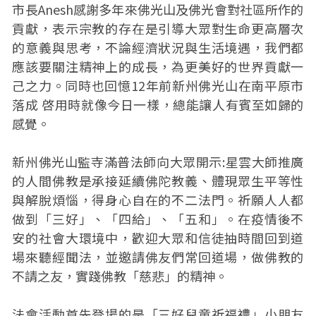
市長Anesh感謝多年來佛光山及佛光會對社區所作的
貢獻，表示宗教的存在是引導大眾對生命更高層次
的意義與思考，不論經濟狀況與生活境遇，我們都
應該要關注精神上的成長，為更美好的世界貢獻一
己之力。同時也回憶12年前新州佛光山在南平原市
落成 啓用時就像今日一樣，總能讓人有賓至如歸的
感覺。
新州佛光山監寺滿普法師向大眾開示:星雲大師推廣
的人間佛教是承接延續佛陀教義、體現眾生平等性
與解脫煩惱，得身心自在的不二法門。祈願人人都
做到「三好」、「四給」、「五和」。在疫情後不
安的社會大環境中，歡迎大眾和信徒抽時間回到道
場來聽經聞法，並邀請佛友們常回道場，做佛教的
不請之友，實踐佛教「慈悲」的精神。
法會活動首先登場的是「三好兒童祈福禮」小朋友