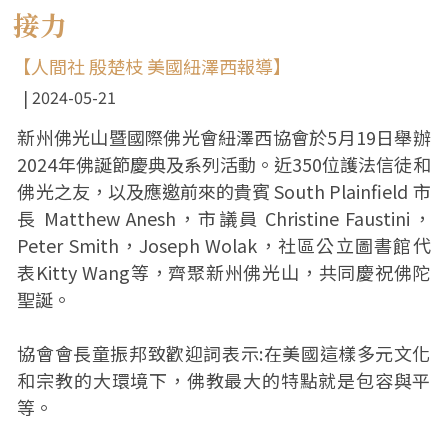
接力
【人間社 殷楚枝 美國紐澤西報導】
2024-05-21
新州佛光山暨國際佛光會紐澤西協會於5月19日舉辦
2024年佛誕節慶典及系列活動。近350位護法信徒和
佛光之友，以及應邀前來的貴賓 South Plainfield 市
長 Matthew Anesh，市議員 Christine Faustini，
Peter Smith，Joseph Wolak，社區公立圖書館代
表Kitty Wang等，齊聚新州佛光山，共同慶祝佛陀
聖誕。
協會會長童振邦致歡迎詞表示:在美國這樣多元文化
和宗教的大環境下，佛教最大的特點就是包容與平
等。