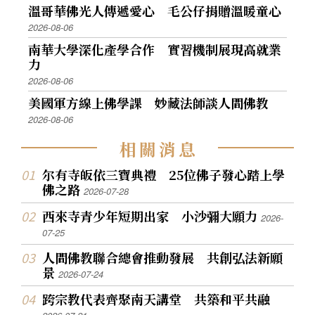
溫哥華佛光人傳遞愛心 毛公仔捐贈溫暖童心
2026-08-06
南華大學深化產學合作 實習機制展現高就業
力
2026-08-06
美國軍方線上佛學課 妙藏法師談人間佛教
2026-08-06
相
關
消
息
尔有寺皈依三寶典禮 25位佛子發心踏上學
佛之路
2026-07-28
西來寺青少年短期出家 小沙彌大願力
2026-
07-25
人間佛教聯合總會推動發展 共創弘法新願
景
2026-07-24
跨宗教代表齊聚南天講堂 共築和平共融