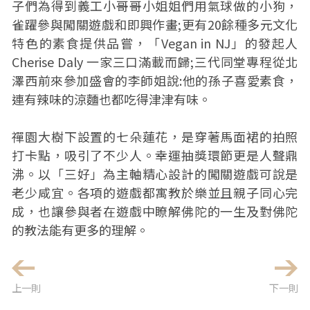
子們為得到義工小哥哥小姐姐們用氣球做的小狗，
雀躍參與闖關遊戲和即興作畫;更有20餘種多元文化
特色的素食提供品嘗，「Vegan in NJ」的發起人
Cherise Daly 一家三口滿載而歸;三代同堂專程從北
澤西前來參加盛會的李師姐說:他的孫子喜愛素食，
連有辣味的涼麵也都吃得津津有味。
禪園大樹下設置的七朵蓮花，是穿著馬面裙的拍照
打卡點，吸引了不少人。幸運抽獎環節更是人聲鼎
沸。以「三好」為主軸精心設計的闖關遊戲可說是
老少咸宜。各項的遊戲都寓教於樂並且親子同心完
成，也讓參與者在遊戲中瞭解佛陀的一生及對佛陀
的教法能有更多的理解。
上一則
下一則