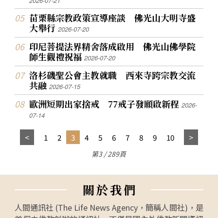
2026-07-21
苗栗縣宗教政策宣導座談 佛光山大明寺盛
大舉行
2026-07-20
印尼菩提法界精舍落成啟用 佛光山佛學院
師生觀禮祝福
2026-07-20
洛杉磯聖公會主教就職 西來寺跨宗教交流
共融
2026-07-15
歐洲短期出家捨戒 77戒子發願啟新程
2026-
07-14
1
2
3
4
5
6
7
8
9
10
第3 / 289頁
關
於
我
們
人間通訊社 (The Life News Agency，簡稱人間社)，是