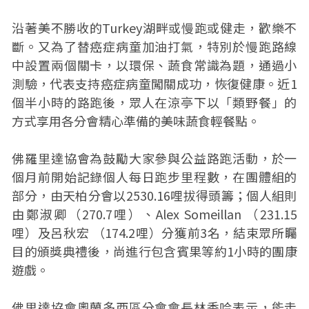
沿著美不勝收的Turkey湖畔或慢跑或健走，歡樂不
斷。又為了替癌症病童加油打氣，特別於慢跑路線
中設置兩個關卡，以環保、蔬食常識為題，通過小
測驗，代表支持癌症病童闖關成功，恢復健康。近1
個半小時的路跑後，眾人在涼亭下以「類野餐」的
方式享用各分會精心準備的美味蔬食輕餐點。
佛羅里達協會為鼓勵大家參與公益路跑活動，於一
個月前開始記錄個人每日跑步里程數，在團體組的
部分，由天柏分會以2530.16哩拔得頭籌；個人組則
由鄭淑卿（270.7哩）、Alex Someillan （231.15
哩）及呂秋宏 （174.2哩）分獲前3名，結束眾所矚
目的頒獎典禮後，尚進行包含賓果等約1小時的團康
遊戲。
佛里達協會奧蘭多西區分會會長林香吟表示，能走