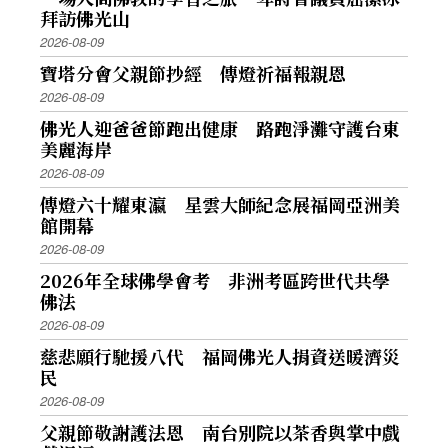
拜訪佛光山
2026-08-09
寶塔分會父親節抄經 傳燈祈福報親恩
2026-08-09
佛光人迎爸爸節跑出健康 路跑淨灘守護台東
美麗海岸
2026-08-09
傳燈六十耀東瀛 星雲大師紀念展福岡亞洲美
館開幕
2026-08-09
2026年全球佛學會考 非洲考區跨世代共學
佛法
2026-08-09
慈悲願行馳援八代 福岡佛光人捐資送暖濟災
民
2026-08-09
父親節敬謝護法恩 南台別院以茶香與掌中戲