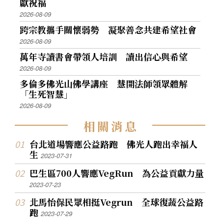
獻祝福
2026-08-09
跨宗教攜手關懷弱勢 凝聚善念共建希望社會
2026-08-09
萬年寺讀書會帶領人培訓 讀出信心與希望
2026-08-09
多倫多佛光山佛學講座 慧開法師領眾體解
「生死智慧」
2026-08-09
相
關
消
息
台北道場響應公益路跑 佛光人跑出幸福人
生
2023-07-31
巴生區700人響應VegRun 為公益貢獻力量
2023-07-23
北馬怡保民眾相挺Vegrun 全球復蔬公益路
跑
2023-07-29