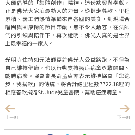
大師倡導的「集體創作」精神，這份默契與奉獻，
正是佛光大家庭最動人的力量。從健走募款、里程
累積、義工們熱情準備來自各國的美食，到現場合
唱團與團康隊的節目帶動，無不令人動容，在法師
們的引領與陪伴下，再次證明，佛光人真的是世界
上最幸福的一家人。
光明寺住持如元法師嘉許佛光人公益路跑，不但為
自己維持健康，也以行動支持癌症病童勇敢闖關、
戰勝病魔。協會會長俞孟貞亦表示維持協會「您跑
步，我捐款」的傳統，將合計總里程數7722.18哩的
相應善款捐贈St. Jude兒童醫院，幫助癌症病童。
上一則
下一則