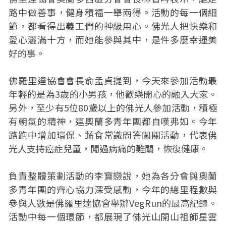
路中做善事，健身積福一舉兩得。活動的每一個細
節，都看得出義工們的神級用心。佛光人把快樂和
愛心灑滿十方，而她能參與其中，是件多麼幸運美
好的事。
佛羅里達協會會長俞孟貞提到，今天來參加活動最
年輕的是為3歲的小男孩，他歡樂開心的融入大家。
另外，至少有5位80歲以上的佛光人參加活動，積極
有朝氣的精神，連奧蘭多青年團都自嘆弗如。今年
路跑中增加環保、蔬食常識問答闖關活動，代表佛
光人支持癌症兒童，闖過病痛的難關，恢復健康。
負責整體策劃活動的李寶戀說，她為各分會與奧蘭
多青年團的齊心協力深受感動，今年的總里程數與
參與人數是佛羅里達協會舉辦VegRun的最高紀錄。
活動中每一個環節，都展現了佛光山開山祖師星雲