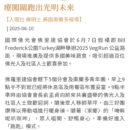
療闖關跑出光明未來
【人間社 廣明士 美國奧蘭多報導】
2025-06-10
國際佛光會佛里達協會於6月7日假橘郡Bill
Frederick公園Turkey湖畔舉辦2025 VegRun 公益路
跑，現場推廣及提供多國美味蔬食，吸引超過百位
佛光人及社區人士歡喜參加。
佛羅里達協會轄下5個分會及奧蘭多青年團，早上9
點半不到就已經將休息區及用餐區布置妥當。9點半
準時由協會會長俞孟貞向前來共襄盛舉的佛光人及
社區人士致歡迎詞，隨後眾人移師草坪，由三好團
康隊以帶動唱進行暖身操。隨著〈家鄉〉的「唵嘛
呢叭咪吽」，眾人唱開、舒𣈱身心，準備好進入
「路跑」模式。