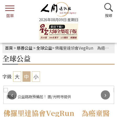
2026年08月09日 星期日
首頁
>
慈善公益
>
全球公益
>
佛羅里達協會VegRun 為癌童醫療闖關跑出光明未來
全球公益
大
中
小
字級
‹
›
圖說：公益路跑預備起！ 圖/光明寺提供
佛羅里達協會VegRun 為癌童醫