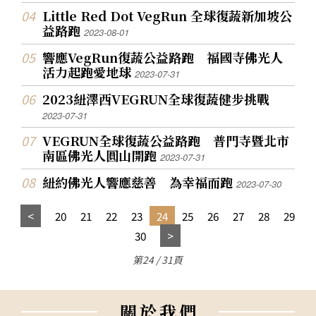
Little Red Dot VegRun 全球復蔬新加坡公
益路跑
2023-08-01
響應VegRun復蔬公益路跑 福國寺佛光人
活力起跑愛地球
2023-07-31
2023紐澤西VEGRUN全球復蔬健步挑戰
2023-07-31
VEGRUN全球復蔬公益路跑 普門寺暨北市
南區佛光人圓山開跑
2023-07-31
紐約佛光人響應慈善 為幸福而跑
2023-07-30
20
21
22
23
24
25
26
27
28
29
30
第24 / 31頁
關
於
我
們