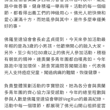
路中做善事，健身積福一舉兩得。活動的每一個細
節，都看得出義工們的神級用心。佛光人把快樂和
愛心灑滿十方，而她能參與其中，是件多麼幸運美
好的事。
佛羅里達協會會長俞孟貞提到，今天來參加活動最
年輕的是為3歲的小男孩，他歡樂開心的融入大家。
另外，至少有5位80歲以上的佛光人參加活動，積極
有朝氣的精神，連奧蘭多青年團都自嘆弗如。今年
路跑中增加環保、蔬食常識問答闖關活動，代表佛
光人支持癌症兒童，闖過病痛的難關，恢復健康。
負責整體策劃活動的李寶戀說，她為各分會與奧蘭
多青年團的齊心協力深受感動，今年的總里程數與
參與人數是佛羅里達協會舉辦VegRun的最高紀錄。
活動中每一個環節，都展現了佛光山開山祖師星雲