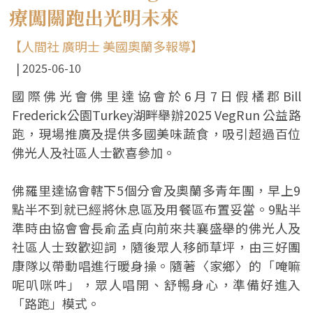
療闖關跑出光明未來
【人間社 廣明士 美國奧蘭多報導】
2025-06-10
國際佛光會佛里達協會於6月7日假橘郡Bill
Frederick公園Turkey湖畔舉辦2025 VegRun 公益路
跑，現場推廣及提供多國美味蔬食，吸引超過百位
佛光人及社區人士歡喜參加。
佛羅里達協會轄下5個分會及奧蘭多青年團，早上9
點半不到就已經將休息區及用餐區布置妥當。9點半
準時由協會會長俞孟貞向前來共襄盛舉的佛光人及
社區人士致歡迎詞，隨後眾人移師草坪，由三好團
康隊以帶動唱進行暖身操。隨著〈家鄉〉的「唵嘛
呢叭咪吽」，眾人唱開、舒𣈱身心，準備好進入
「路跑」模式。