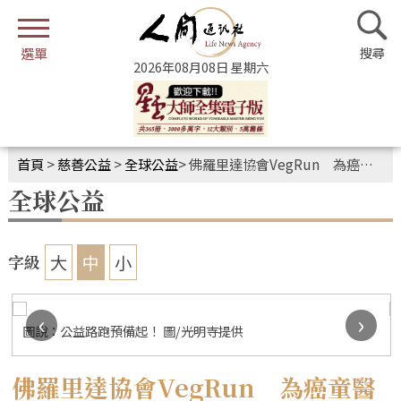
2026年08月08日 星期六
首頁
>
慈善公益
>
全球公益
>
佛羅里達協會VegRun 為癌童醫療闖關跑出光明未來
全球公益
大
中
小
字級
‹
›
圖說：公益路跑預備起！ 圖/光明寺提供
佛羅里達協會VegRun 為癌童醫