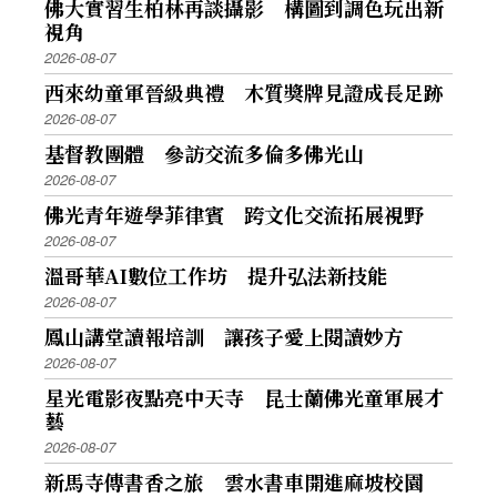
佛大實習生柏林再談攝影 構圖到調色玩出新
視角
2026-08-07
西來幼童軍晉級典禮 木質獎牌見證成長足跡
2026-08-07
基督教團體 參訪交流多倫多佛光山
2026-08-07
佛光青年遊學菲律賓 跨文化交流拓展視野
2026-08-07
溫哥華AI數位工作坊 提升弘法新技能
2026-08-07
鳳山講堂讀報培訓 讓孩子愛上閱讀妙方
2026-08-07
星光電影夜點亮中天寺 昆士蘭佛光童軍展才
藝
2026-08-07
新馬寺傳書香之旅 雲水書車開進麻坡校園