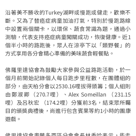
沿著美不勝收的Turkey湖畔或慢跑或健走，歡樂不
斷。又為了替癌症病童加油打氣，特別於慢跑路線
中設置兩個關卡，以環保、蔬食常識為題，通過小
測驗，代表支持癌症病童闖關成功，恢復健康。近1
個半小時的路跑後，眾人在涼亭下以「類野餐」的
方式享用各分會精心準備的美味蔬食輕餐點。
佛羅里達協會為鼓勵大家參與公益路跑活動，於一
個月前開始記錄個人每日跑步里程數，在團體組的
部分，由天柏分會以2530.16哩拔得頭籌；個人組則
由鄭淑卿（270.7哩）、Alex Someillan （231.15
哩）及呂秋宏 （174.2哩）分獲前3名，結束眾所矚
目的頒獎典禮後，尚進行包含賓果等約1小時的團康
遊戲。
佛里達協會奧蘭多西區分會會長林香吟表示，能走