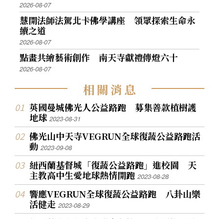
2026-08-07
慧開法師法駕北卡佛學講座 領眾探索生命永
續之道
2026-08-07
點畫共繪藝術創作 南天寺獻禮傳燈六十
2026-08-07
相
關
消
息
英國曼城佛光人公益路跑 募集善款植樹護
地球
2023-08-31
佛光山中天寺VEGRUN全球復蔬公益路跑活
動
2023-09-08
紐西蘭基督城「復蔬公益路跑」進校園 天
主教高中生愛地球熱情開跑
2023-08-28
響應VEGRUN全球復蔬公益路跑 八卦山樂
活健走
2023-08-29