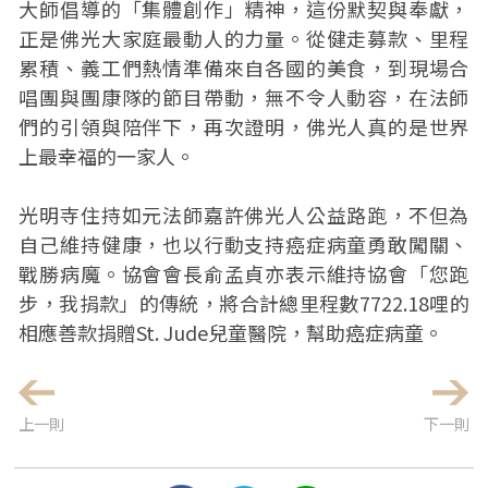
大師倡導的「集體創作」精神，這份默契與奉獻，
正是佛光大家庭最動人的力量。從健走募款、里程
累積、義工們熱情準備來自各國的美食，到現場合
唱團與團康隊的節目帶動，無不令人動容，在法師
們的引領與陪伴下，再次證明，佛光人真的是世界
上最幸福的一家人。
光明寺住持如元法師嘉許佛光人公益路跑，不但為
自己維持健康，也以行動支持癌症病童勇敢闖關、
戰勝病魔。協會會長俞孟貞亦表示維持協會「您跑
步，我捐款」的傳統，將合計總里程數7722.18哩的
相應善款捐贈St. Jude兒童醫院，幫助癌症病童。
上一則
下一則