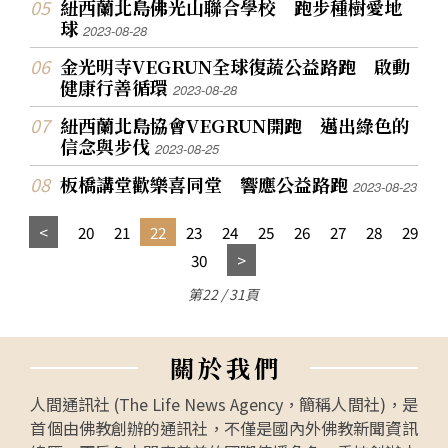
紐西蘭北島佛光山聯合學校 跑步種樹愛地
球
2023-08-28
金光明寺VEGRUN全球復蔬公益路跑 啟動
健康行善循環
2023-08-28
紐西蘭北島協會VEGRUN開跑 邁出綠色的
信念與步伐
2023-08-25
板橋講堂歡樂喜同堂 響應公益路跑
2023-08-23
20
21
22
23
24
25
26
27
28
29
30
第22 / 31頁
關
於
我
們
人間通訊社 (The Life News Agency，簡稱人間社)，是
首個由佛教創辦的通訊社，不僅是國內外佛教新聞資訊