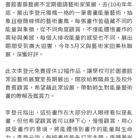
書館書扉藝廊不定期邀請藝術家策展，去(104)年年
底，展出李登元獨幟一格的一筆書畫能量藝術，抽
象且極簡線條的藝術畫風，每張畫作皆蘊藏不同的
能量與象徵，從不同角度觀賞，不僅能體悟畫作的
奧秘與美感，每個人接收能量的感受也不同，展出
期間受到廣大迴響，今年5月又與藝術家田美秋聯
展，深獲好評。
此次李登元免費提供12幅作品，讓學校可於圖書館
常設藝術展覽室長期展出，開放給教職員生及校外
貴賓觀賞，希望藉此常設展，帶動師生對能量藝術
畫的瞭解及鑑賞力。
李登元指出，這些畫作在大部分的人眼裡看似是亂
畫，但他希望觀賞者可以靜下心，慢慢觀賞，用心
感受畫作的意境，將能體悟到畫作的能量與生命
力。李登元說，每幅畫作皆先訂定主題，再隨著光