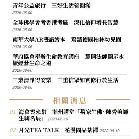
青年公益旅行 三好生活營圓滿
2026-08-06
全球佛學會考香港考區 深化信仰增長智慧
2026-08-06
南華大學AR雙語繪本 驚豔德國柏林幼兒園
2026-08-06
華府協會舉辦生命教育講座 慧開法師開示永
續經營生命之道
2026-08-06
三業清淨得安樂 三重信眾如實修行於生活
2026-08-06
相
關
消
息
海會雲來集 潮州講堂「萬家生佛~陳秀美師
生聯名展」
2023-06-19
月光TEA TALK 花漫間品茶禪
2023-06-19