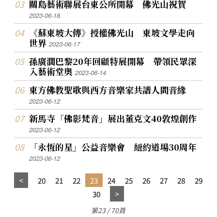
關島藝術聯展台東公所開幕 佛光山祝賀
2023-06-18
《蘇東坡大傳》授權佛光山 東坡文學走向
世界
2023-06-17
孫廣濶巴黎20年回顧特展開幕 帶領民眾深
入藝術堂奧
2023-06-14
東方佛教聖歌與西方音樂家共譜人間音緣
2023-06-12
新馬寺「佛影梵音」展出董克文40敦煌創作
2023-06-12
「永恆的星」公益音樂會 紐約道場30周年
2023-06-12
20
21
22
23
24
25
26
27
28
29
30
第23 / 70頁