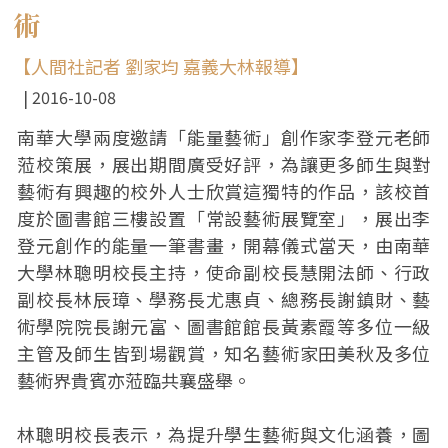
術
【人間社記者 劉家均 嘉義大林報導】
2016-10-08
南華大學兩度邀請「能量藝術」創作家李登元老師
蒞校策展，展出期間廣受好評，為讓更多師生與對
藝術有興趣的校外人士欣賞這獨特的作品，該校首
度於圖書館三樓設置「常設藝術展覽室」，展出李
登元創作的能量一筆書畫，開幕儀式當天，由南華
大學林聰明校長主持，使命副校長慧開法師、行政
副校長林辰璋、學務長尤惠貞、總務長謝鎮財、藝
術學院院長謝元富、圖書館館長黃素霞等多位一級
主管及師生皆到場觀賞，知名藝術家田美秋及多位
藝術界貴賓亦蒞臨共襄盛舉。
林聰明校長表示，為提升學生藝術與文化涵養，圖