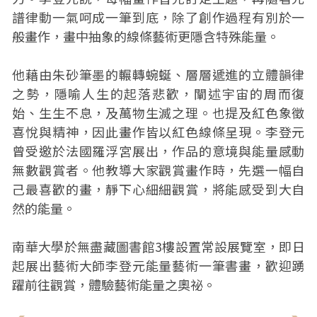
譜律動一氣呵成一筆到底，除了創作過程有別於一
般畫作，畫中抽象的線條藝術更隱含特殊能量。
他藉由朱砂筆墨的輾轉蜿蜒、層層遞進的立體韻律
之勢，隱喻人生的起落悲歡，闡述宇宙的周而復
始、生生不息，及萬物生滅之理。也提及紅色象徵
喜悅與精神，因此畫作皆以紅色線條呈現。李登元
曾受邀於法國羅浮宮展出，作品的意境與能量感動
無數觀賞者。他教導大家觀賞畫作時，先選一幅自
己最喜歡的畫，靜下心細細觀賞，將能感受到大自
然的能量。
南華大學於無盡藏圖書館3樓設置常設展覽室，即日
起展出藝術大師李登元能量藝術一筆書畫，歡迎踴
躍前往觀賞，體驗藝術能量之奧祕。