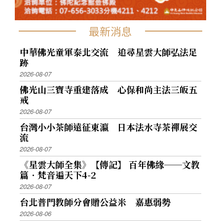
最新消息
中華佛光童軍泰北交流 追尋星雲大師弘法足
跡
2026-08-07
佛光山三寶寺重建落成 心保和尚主法三皈五
戒
2026-08-07
台灣小小茶師遠征東瀛 日本法水寺茶禪展交
流
2026-08-07
《星雲大師全集》【傳記】 百年佛緣──文教
篇．梵音遍天下4-2
2026-08-07
台北普門教師分會贈公益米 嘉惠弱勢
2026-08-06