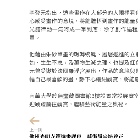
李登元指出，這些畫作在大部分的人眼裡看
心感受畫作的意境，將能體悟到畫作的能量
光譜律動一氣呵成一筆到底，除了創作過程
量。
他藉由朱砂筆墨的輾轉蜿蜒、層層遞進的立
始、生生不息，及萬物生滅之理。也提及紅
元曾受邀於法國羅浮宮展出，作品的意境與
幅自己最喜歡的畫，靜下心細細觀賞，將能
南華大學於無盡藏圖書館3樓設置常設展覽
迎踴躍前往觀賞，體驗藝術能量之奧祕。
上一則
佛州光明寺禪繞畫課程 藝術靜坐培養正