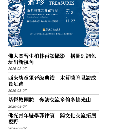
佛大實習生柏林再談攝影 構圖到調色
玩出新視角
2026-08-07
西來幼童軍晉級典禮 木質獎牌見證成
長足跡
2026-08-07
基督教團體 參訪交流多倫多佛光山
2026-08-07
佛光青年遊學菲律賓 跨文化交流拓展
視野
2026-08-07