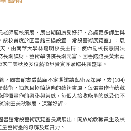
元老師蒞校策展，展出期間廣受好評，為讓更多師生與
，該校首度於圖書館三樓設置「常設藝術展覽室」，展
天，由南華大學林聰明校長主持，使命副校長慧開法
務長謝鎮財、藝術學院院長謝元富、圖書館館長黃素霞
術家田美秋及多位藝術界貴賓亦蒞臨共襄盛舉。
，圖書館書扉藝廊不定期邀請藝術家策展，去(104)
量藝術，抽象且極簡線條的藝術畫風，每張畫作皆蘊藏
能體悟畫作的奧秘與美感，每個人接收能量的感受也不
藝術家田美秋聯展，深獲好評。
於圖書館常設藝術展覽室長期展出，開放給教職員生及校
能量藝術畫的瞭解及鑑賞力。