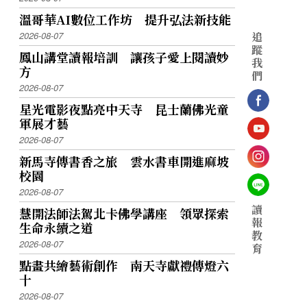
溫哥華AI數位工作坊 提升弘法新技能
追
2026-08-07
蹤
鳳山講堂讀報培訓 讓孩子愛上閱讀妙
我
方
們
2026-08-07
星光電影夜點亮中天寺 昆士蘭佛光童
軍展才藝
2026-08-07
新馬寺傳書香之旅 雲水書車開進麻坡
校園
2026-08-07
讀
慧開法師法駕北卡佛學講座 領眾探索
報
生命永續之道
教
2026-08-07
育
點畫共繪藝術創作 南天寺獻禮傳燈六
十
2026-08-07