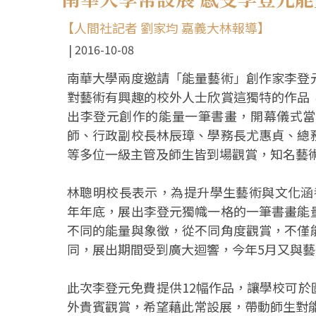
【人間社記者 劉家均 嘉義大林報導】
2016-10-08
南華大學兩度邀請「能量藝術」創作家李登
對藝術有興趣的校外人士欣賞這獨特的作品
出李登元創作的能量一筆書畫，開幕儀式當
師、行政副校長林辰璋、學務長尤惠貞、總
等多位一級主管及師生皆到場觀賞，知名藝
林聰明校長表示，為提升學生藝術與文化涵養
年年底，展出李登元獨幟一格的一筆書畫能
不同的能量與象徵，從不同角度觀賞，不僅
同，展出期間受到廣大迴響，今年5月又與
此次李登元免費提供12幅作品，讓學校可
外貴賓觀賞，希望藉此常設展，帶動師生對