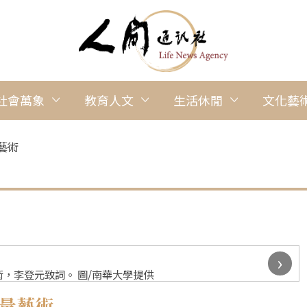
社會萬象
教育人文
生活休閒
文化藝
藝術
›
，李登元致詞。 圖/南華大學提供
能量藝術