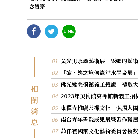
念覺察
黃光男水墨藝術展 返鄉的藝
「欲、逸之境侯憲堂水墨畫展
佛光緣美術館義工授證 禮敬
相
2023年美術館東禪館新義工
關
東禪寺推廣茶禪文化 弘揚人
消
南台青年書院成果展暨畫作聯
息
菲律賓國家文化藝術委員會授