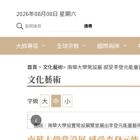
2026年08月08日 星期六
大師專區
全球宗教
國際兩岸
首頁
>
文化藝術
>
南華大學常設展 感受李登元能量
文化藝術
大
中
小
字級
‹
圖說：南華大學設置常設展覽室展出李登元能量藝術
南華大學常設展 感受李登元