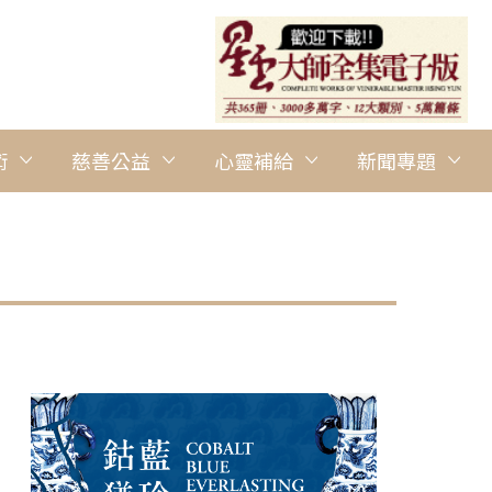
術
慈善公益
心靈補給
新聞專題
圖說：南華大學設置常設展覽室展出李登元能量藝術，開幕式由林聰