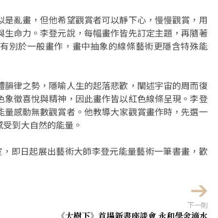
似是亂畫，但他希望觀賞者可以靜下心，慢慢觀賞，用
與生命力。李登元說，每幅畫作皆先訂定主題，再隨著
有別於一般畫作，畫中抽象的線條藝術更隱含特殊能
體韻律之勢，隱喻人生的起落悲歡，闡述宇宙的周而復
色象徵喜悅與精神，因此畫作皆以紅色線條呈現。李登
能量感動無數觀賞者。他教導大家觀賞畫作時，先選一
感受到大自然的能量。
室，即日起展出藝術大師李登元能量藝術一筆書畫，歡
下一則
《大樹下》首場新書座談會 永和學舍滴水