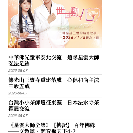
中華佛光童軍泰北交流 追尋星雲大師
弘法足跡
2026-08-07
佛光山三寶寺重建落成 心保和尚主法
三皈五戒
2026-08-07
台灣小小茶師遠征東瀛 日本法水寺茶
禪展交流
2026-08-07
《星雲大師全集》【傳記】 百年佛緣
──文教篇．梵音遍天下4-2