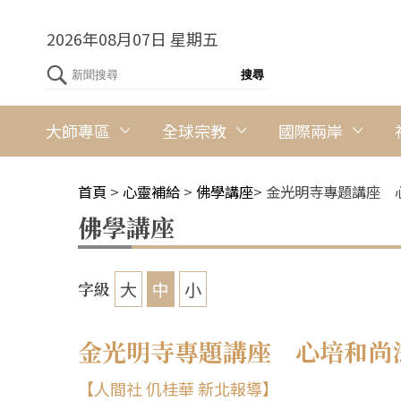
2026年08月07日 星期五
大師專區
全球宗教
國際兩岸
首頁
>
心靈補給
>
佛學講座
>
金光明寺專題講座 
佛學講座
大
中
小
字級
金光明寺專題講座 心培和尚
【人間社 仉桂華 新北報導】