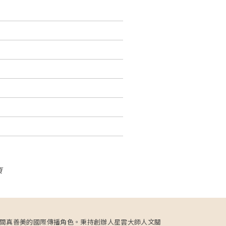
頁
更肩負人間真善美的國際傳播角色。秉持創辦人星雲大師人文關