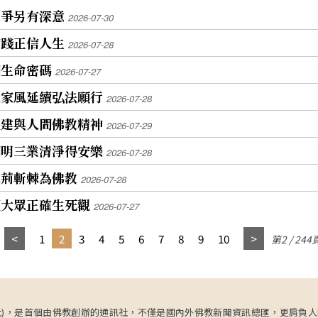
之爭另有深意
2026-07-30
實踐正信人生
2026-07-28
開生命密碼
2026-07-27
水家風延續弘法願行
2026-07-28
重建與人間佛教精神
2026-07-29
闡明三業清淨得安樂
2026-07-28
披荊斬棘為佛教
2026-07-28
領大眾正確生死觀
2026-07-27
1
2
3
4
5
6
7
8
9
10
第2 / 244
ncy，簡稱人間社)，是首個由佛教創辦的通訊社，不僅是國內外佛教新聞資訊總匯，