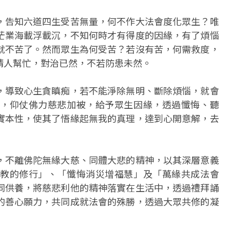
，告知六道四生受苦無量，何不作大法會度化眾生？唯
茫業海載浮載沉，不知何時才有得度的因緣，有了煩惱
就不苦了。然而眾生為何受苦？若沒有苦，何需救度，
請人幫忙，對治已然，不若防患未然。
，導致心生貪瞋痴，若不能淨除無明、斷除煩惱，就會
，仰仗佛力慈悲加被，給予眾生因緣，透過懺悔、聽
實本性，使其了悟緣起無我的真理，達到心開意解，去
，不離佛陀無緣大慈、同體大悲的精神，以其深層意義
教的修行」、「懺悔消災增福慧」及「萬緣共成法會
同供養，將慈悲利他的精神落實在生活中，透過禮拜誦
的善心願力，共同成就法會的殊勝，透過大眾共修的凝