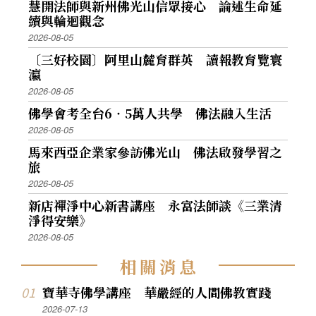
慧開法師與新州佛光山信眾接心 論述生命延
續與輪迴觀念
2026-08-05
〔三好校園〕阿里山麓育群英 讀報教育覽寰
瀛
2026-08-05
佛學會考全台6‧5萬人共學 佛法融入生活
2026-08-05
馬來西亞企業家參訪佛光山 佛法啟發學習之
旅
2026-08-05
新店禪淨中心新書講座 永富法師談《三業清
淨得安樂》
2026-08-05
相
關
消
息
寶華寺佛學講座 華嚴經的人間佛教實踐
2026-07-13