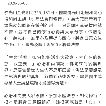
2026-06-03
佛光山金光明寺於5月31日，禮請佛光山退居和尚心
培和尚主講「水陸法會與修行」，為大眾開示有了
煩惱就如同踩在銳利的刺上，只要離開或是拔除就
不苦，並將自己的修行心得與大眾分享，依感恩
心、慈悲心、無常心及菩提心四心，將身口意安住
在修行上。現場及線上近500人聆聽法要。
「生命活著，如何能夠活出大歡喜、大自在的智
慧，很重要。」心培和尚闡說，佛陀來到娑婆世
界，是要告訴世人生命不是那麼苦，佛法是要讓眾
生認清世間的真相，就像老花或近視，需要醫生或
專業人士調整焦距才能變得清楚。
心培和尚要大家思惟，參加水陸法會，如何修行？
根本是將身口意照顧好，歸根究底就是「心」。