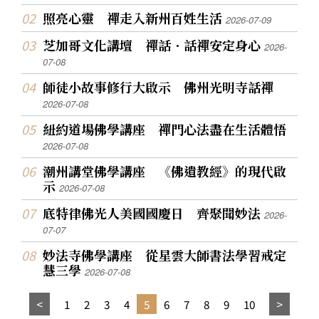
照亮心靈 禪走入新州百姓生活
2026-07-09
芝加哥文化講壇 禪話．話禪安定身心
2026-
07-08
師徒小故事修行大啟示 佛州光明寺話禪
2026-07-08
紐約道場佛學講座 禪門心法盡在生活體悟
2026-07-08
潮州講堂佛學講座 《佛遺教經》的現代啟
示
2026-07-08
底特律佛光人美國國慶日 齊聚聞妙法
2026-
07-07
妙法寺佛學講座 從星雲大師書法學習戒定
慧三學
2026-07-08
1
2
3
4
5
6
7
8
9
10