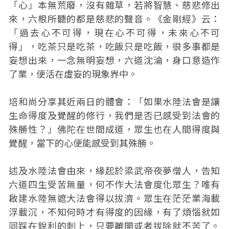
「心」本無荒廢，沒有雜草，若將智慧、慈悲修出
來，六根所聽的都是慈悲的聲音。《金剛經》云：
「過去心不可得，現在心不可得，未來心不可
得」，吃茶只是吃茶，吃飯只是吃飯，很多事都是
妄想出來，一念無明妄想，六道沈淪，身口意造作
了業，便活在虛妄的現象界中。
培和尚分享其近兩日的體會：「如果水陸法會是讓
生命得度及覺醒的修行，我們是否已感受到法會的
殊勝性？」佛陀在世間成道，眾生也在人間得度與
覺醒，當下的心便能感受到其殊勝。
述及水陸法會由來，緣起於梁武帝夜夢僧人，告知
六道四生受苦無量，何不作大法會度化眾生？唯有
啟建水陸無遮大法會得以拔濟。眾生在茫茫業海載
浮載沉，不知何時才有得度的因緣，有了煩惱就如
同踩在銳利的刺上，只要離開或者拔除就不苦了。