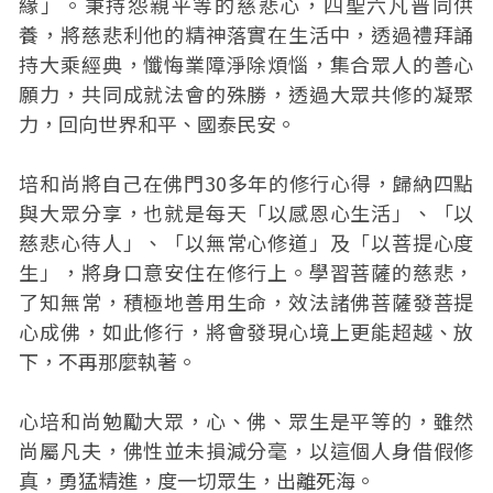
緣」。秉持怨親平等的慈悲心，四聖六凡普同供
養，將慈悲利他的精神落實在生活中，透過禮拜誦
持大乘經典，懺悔業障淨除煩惱，集合眾人的善心
願力，共同成就法會的殊勝，透過大眾共修的凝聚
力，回向世界和平、國泰民安。
培和尚將自己在佛門30多年的修行心得，歸納四點
與大眾分享，也就是每天「以感恩心生活」、「以
慈悲心待人」、「以無常心修道」及「以菩提心度
生」，將身口意安住在修行上。學習菩薩的慈悲，
了知無常，積極地善用生命，效法諸佛菩薩發菩提
心成佛，如此修行，將會發現心境上更能超越、放
下，不再那麼執著。
心培和尚勉勵大眾，心、佛、眾生是平等的，雖然
尚屬凡夫，佛性並未損減分毫，以這個人身借假修
真，勇猛精進，度一切眾生，出離死海。