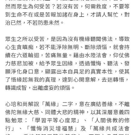
然而眾生為何受苦？若沒有苦，何需救度，不要等
到生命不在或是苦報加諸在身上，才請人幫忙，對
治已然，不若防患未然。
眾生之所以受苦，是因為沒有機緣聽聞佛法，導致
心生貪瞋痴，若不能淨除無明、斷除煩惱，就會持
續在六道輪迴，苦痛無量。藉由水陸法會，仰仗佛
力慈悲加被，給予眾生因緣，透過懺悔、聽法、發
願淨化身口意，顯露出本自具足的真實本性，使其
了悟緣起無我的真理，達到心開意解，去迷轉悟，
轉識成智，出離虛妄的煩惱。
心培和尚解說「萬緣」二字，意在廣結善緣，不離
佛陀無緣大慈、同體大悲的精神，以其深層意義四
點勉眾：「學習平等心度眾」、「人間佛教的修
行」、「懺悔消災增福慧」及「萬緣共成法會