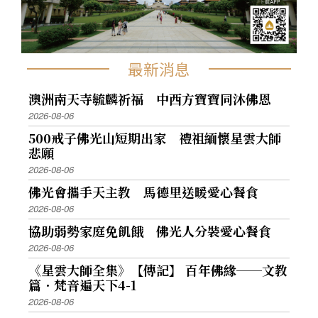
最新消息
澳洲南天寺毓麟祈福 中西方寶寶同沐佛恩
2026-08-06
500戒子佛光山短期出家 禮祖緬懷星雲大師
悲願
2026-08-06
佛光會攜手天主教 馬德里送暖愛心餐食
2026-08-06
協助弱勢家庭免飢餓 佛光人分裝愛心餐食
2026-08-06
《星雲大師全集》【傳記】 百年佛緣──文教
篇．梵音遍天下4-1
2026-08-06