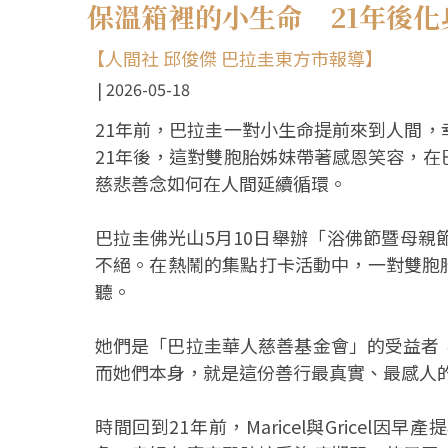
保溫箱裡的小生命 21年後化
【人間社 邱俊傑 巴拉圭東方市報導】
2026-05-18
21年前，巴拉圭一對小生命提前來到人間
21年後，這對雙胞胎姊妹帶著感恩笑容，
慈悲善念如何在人間延續循環。
巴拉圭佛光山5月10日舉辦「浴佛節暨母
不絕。在熱鬧的集點打卡活動中，一對雙胞胎義工
聽。
她們是「巴拉圭華人慈善基金會」的受益者
而她們本身，就是這份善行最真實、最感人
時間回到21年前，Maricel與Grice