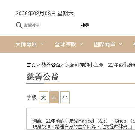
2026年08月08日 星期六
大師專區
全球宗教
國際兩岸
首頁
>
慈善公益
>
保溫箱裡的小生命 21年後化身
慈善公益
大
中
小
字級
節活動」中
圖說：21年前的早產兒Maricel（左5）、Gri
現身說法，講述自身的生命因緣，完美詮釋佛光山「以