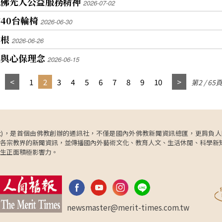
現佛光人公益服務精神
2026-07-02
40台輪椅
2026-06-30
善根
2026-06-26
保與心保理念
2026-06-15
1
2
3
4
5
6
7
8
9
10
第2 / 65
ncy，簡稱人間社)，是首個由佛教創辦的通訊社，不僅是國內外佛教新聞資訊總匯，
各宗教界的新聞資訊，並傳播國內外藝術文化、教育人文、生活休閒、科學新
生正面積極影響力。
newsmaster@merit-times.com.tw