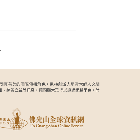
頁
更肩負人間真善美的國際傳播角色。秉持創辦人星雲大師人文關
知、慈善公益等訊息，讓閱聽大眾得以透過網路平台，時