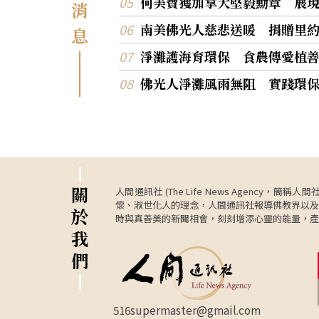
何美寶獲加拿大堅毅勳章 展
消
南美佛光人慈悲送暖 捐贈里約
息
淨灘護海育環保 食農傳愛植
佛光人淨灘風雨無阻 實踐環
關
人間通訊社 (The Life News Age
懷、淑世化人的理念，人間通訊社報導佛教界以及
於
時與真善美的新聞相會，刻刻增添心靈的能量，產
我
們
516supermaster@gmail.com