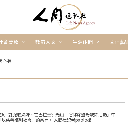
社會萬象
教育人文
生活休閒
文化藝
愛心義工
cel（左6）雙胞胎姊妹，在巴拉圭佛光山「浴佛節暨母親節活動」中
慈善福利社會」的宗旨。 人間社記者pablo攝