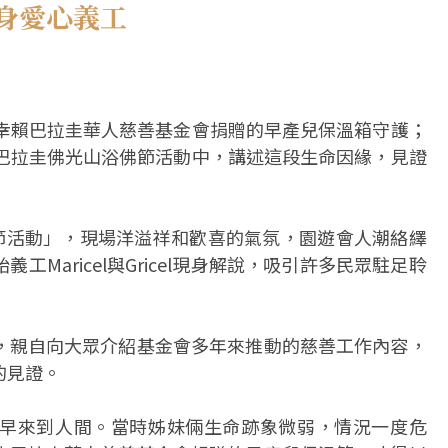
身愛心義工
，幸賴巴拉圭華人慈善基金會捐贈的早產兒保溫箱守護；
在巴拉圭佛光山浴佛節活動中，講述這段生命因緣，見證
親節活動」，現場洋溢祥和歡喜的氣氛，園遊會人潮絡繹
Maricel與Gricel現身解說，吸引許多民眾駐足聆
，親自向大眾介紹基金會多年來推動的慈善工作內容，
的見證。
l因早產提早來到人間。當時姊妹倆生命跡象微弱，情況一度危