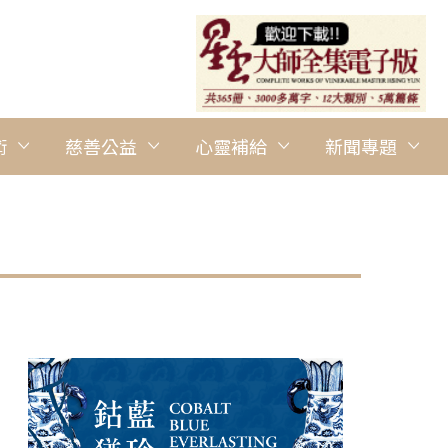
術
慈善公益
心靈補給
新聞專題
圖說：21年前的早產兒Maricel（左5）、Gricel（左6）雙
現身說法，講述自身的生命因緣，完美詮釋佛光山「以慈善福利社會」