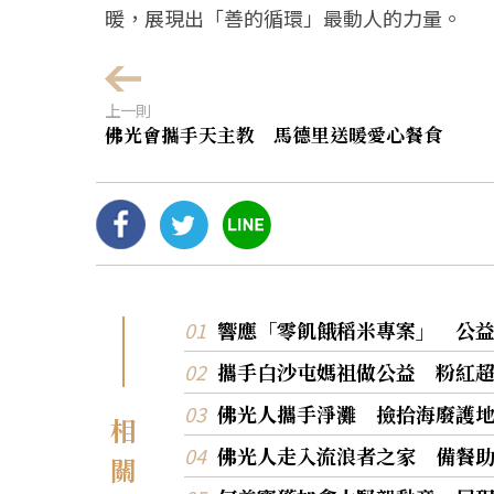
暖，展現出「善的循環」最動人的力量。
上一則
佛光會攜手天主教 馬德里送暖愛心餐食
響應「零飢餓稻米專案」 公
攜手白沙屯媽祖做公益 粉紅
佛光人攜手淨灘 撿拾海廢護
相
佛光人走入流浪者之家 備餐
關