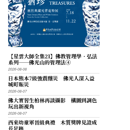
【星雲大師全集21】佛教管理學．弘法
系列──佛光山的管理法④
2026-08-08
日本熊本7級強震釀災 佛光人深入益
城町賑災
2026-08-07
佛大實習生柏林再談攝影 構圖到調色
玩出新視角
2026-08-07
西來幼童軍晉級典禮 木質獎牌見證成
長足跡