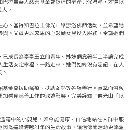
由巴拉圭華人慈善基金會捐贈的早產兒保溫箱，才得以
長大。
在心。當得知巴拉圭佛光山舉辦浴佛節活動，並希望她
參與。父母更以感恩的心鼓勵女兒投入服務，希望她們
。
，已成長為亭亭玉立的青年。姊妹倆靠著半工半讀完成
人生活安定幸福。一路走來，她們始終沒有忘記，在人
天。
紹基金會援助醫療、扶助弱勢等各項善行。真摯而溫暖
更加看見慈善工作的深遠影響，完美詮釋了佛光山「以
溫箱中的小嬰兒，如今能健康、自信地站在人群中服
也因為這段跨越21年的生命故事，讓活佛節活動更添溫