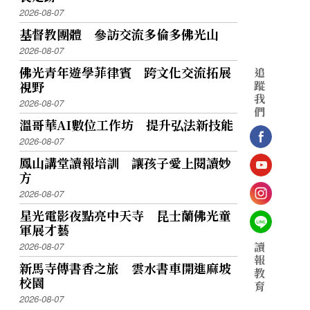
2026-08-07
基督教團體 參訪交流多倫多佛光山
2026-08-07
佛光青年遊學菲律賓 跨文化交流拓展
追
蹤
視野
我
2026-08-07
們
溫哥華AI數位工作坊 提升弘法新技能
2026-08-07
鳳山講堂讀報培訓 讓孩子愛上閱讀妙
方
2026-08-07
星光電影夜點亮中天寺 昆士蘭佛光童
軍展才藝
讀
2026-08-07
報
新馬寺傳書香之旅 雲水書車開進麻坡
教
校園
育
2026-08-07