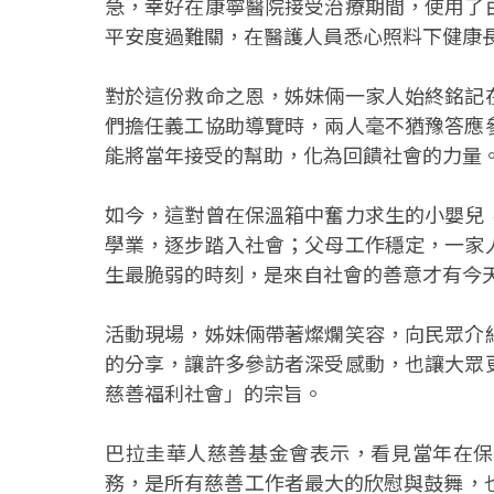
急，幸好在康寧醫院接受治療期間，使用了
平安度過難關，在醫護人員悉心照料下健康
對於這份救命之恩，姊妹倆一家人始終銘記
們擔任義工協助導覽時，兩人毫不猶豫答應
能將當年接受的幫助，化為回饋社會的力量
如今，這對曾在保溫箱中奮力求生的小嬰兒
學業，逐步踏入社會；父母工作穩定，一家
生最脆弱的時刻，是來自社會的善意才有今
活動現場，姊妹倆帶著燦爛笑容，向民眾介
的分享，讓許多參訪者深受感動，也讓大眾
慈善福利社會」的宗旨。
巴拉圭華人慈善基金會表示，看見當年在保
務，是所有慈善工作者最大的欣慰與鼓舞，