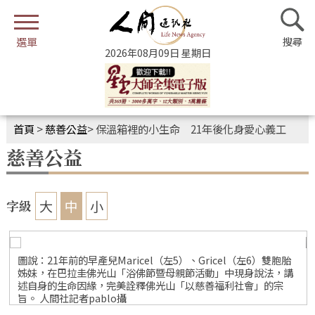
2026年08月09日 星期日
首頁
>
慈善公益
>
保溫箱裡的小生命 21年後化身愛心義工
慈善公益
大
中
小
字級
圖說：21年前的早產兒Maricel（左5）、Gricel（左6）雙胞胎
姊妹，在巴拉圭佛光山「浴佛節暨母親節活動」中現身說法，講
述自身的生命因緣，完美詮釋佛光山「以慈善福利社會」的宗
旨。 人間社記者pablo攝