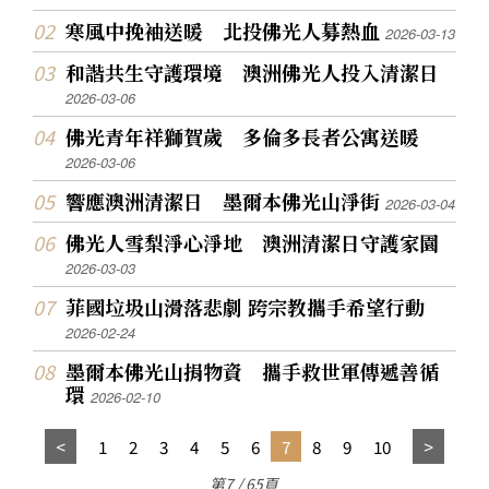
寒風中挽袖送暖 北投佛光人募熱血
2026-03-13
和諧共生守護環境 澳洲佛光人投入清潔日
2026-03-06
佛光青年祥獅賀歲 多倫多長者公寓送暖
2026-03-06
響應澳洲清潔日 墨爾本佛光山淨街
2026-03-04
佛光人雪梨淨心淨地 澳洲清潔日守護家園
2026-03-03
菲國垃圾山滑落悲劇 跨宗教攜手希望行動
2026-02-24
墨爾本佛光山捐物資 攜手救世軍傳遞善循
環
2026-02-10
1
2
3
4
5
6
7
8
9
10
第7 / 65頁