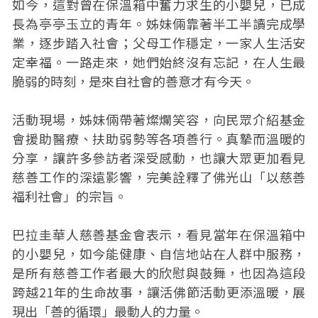
如今，這對曾在保溫箱中奮力求生的小嬰兒，已成
長為亭亭玉立的青年。姊妹倆靠著半工半讀完成學
業，逐步踏入社會；父母工作穩定，一家人生活安
定幸福。一路走來，她們始終沒有忘記，在人生最
脆弱的時刻，是來自社會的善意才有今天。
活動現場，姊妹倆帶著燦爛笑容，向民眾介紹基金
會援助醫療、扶助弱勢等各項善行。真摯而溫暖的
分享，讓許多參訪者深受感動，也讓大眾更加看見
慈善工作的深遠影響，完美詮釋了佛光山「以慈善
福利社會」的宗旨。
巴拉圭華人慈善基金會表示，看見當年在保溫箱中
的小嬰兒，如今能健康、自信地站在人群中服務，
是所有慈善工作者最大的欣慰與鼓舞，也因為這段
跨越21年的生命故事，讓活佛節活動更添溫暖，展
現出「善的循環」最動人的力量。