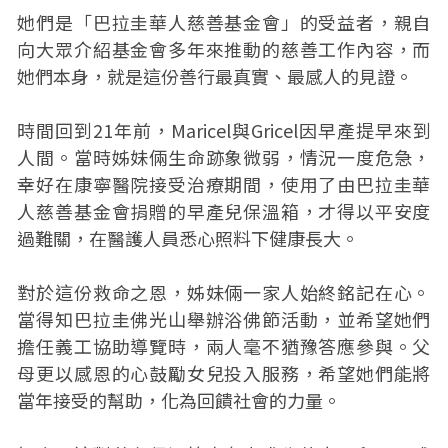
她們是「巴拉圭華人慈善基金會」的受益者，親自
向大眾介紹基金會多年來推動的慈善工作內容，而
她們本身，就是這份善行最真實、最感人的見證。
時間回到21年前，Maricel與Gricel因早產提早來到
人間。當時姊妹倆生命跡象微弱，情況一度危急，
幸好在康寧醫院接受治療期間，使用了由巴拉圭華
人慈善基金會捐贈的早產兒保溫箱，才得以平安度
過難關，在醫護人員悉心照料下健康長大。
對於這份救命之恩，姊妹倆一家人始終銘記在心。
當得知巴拉圭佛光山舉辦浴佛節活動，並希望她們
擔任義工協助導覽時，兩人毫不猶豫答應參與。父
母更以感恩的心鼓勵女兒投入服務，希望她們能將
當年接受的幫助，化為回饋社會的力量。