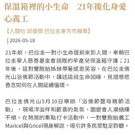
保溫箱裡的小生命 21年後化身愛
心義工
【人間社 邱俊傑 巴拉圭東方市報導】
2026-05-18
21年前，巴拉圭一對小生命提前來到人間，幸賴巴
拉圭華人慈善基金會捐贈的早產兒保溫箱守護；21
年後，這對雙胞胎姊妹帶著感恩笑容，在巴拉圭佛
光山浴佛節活動中，講述這段生命因緣，見證慈悲
善念如何在人間延續循環。
巴拉圭佛光山5月10日舉辦「浴佛節暨母親節活
動」，現場洋溢祥和歡喜的氣氛，園遊會人潮絡繹
不絕。在熱鬧的集點打卡活動中，一對雙胞胎義工
Maricel與Gricel現身解說，吸引許多民眾駐足聆聽。