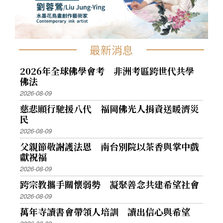
最新消息
2026年全球佛學會考 非洲考區跨世代共學
佛法
2026-08-09
慈悲願行馳援八代 福岡佛光人捐資送暖濟災
民
2026-08-09
父親節敬謝護法恩 南台別院以茶香與掌中戲
獻祝福
2026-08-09
跨宗教攜手關懷弱勢 凝聚善念共建希望社會
2026-08-09
萬年寺讀書會帶領人培訓 讀出信心與希望