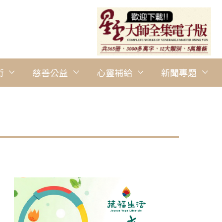
術
慈善公益
心靈補給
新聞專題
圖說：會務推廣由檀講師劉波、魏艾倫主持，特別邀請三對菩提眷
協助，推廣會務的寶貴經歷。 人間社記者金毅攝