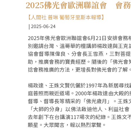
2025佛光會歐洲聯誼會 會
【人間社 普琳 葡萄牙里斯本報導】
2025-06-24
2025年佛光會歐洲聯誼會6月21日安排
別邀請台灣、溫哥華的檀講師楊政達與王克
協會督導陳偉良、分會長王雪燕，三對菩提
助，推廣會務的寶貴經歷。隨後的「佛光會
捻會務推廣的方法，更增長對佛光會的了解
楊政達、王姝文賢伉儷於1997年為新居尋
庭普照而親近道場。2000年楊政達由大殿
督導、督導長等精采的「佛光歲月」。王姝
「大師的分身」以佛法啟迪他人、利益社會
去年創下在台講演117場次的紀錄。王姝文
顆星。大眾聞言，報以熱烈掌聲。