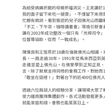
為給受病痛折磨的母親祈福消災，王克謙於1
我的面子留下來吃一頓齋」，不僅留下來用
忙頗有微詞，看到叛逆的兒子因佛光山而翻
「手工、下午茶、咖啡讀書會」等吸引新會
謙在2002年成功整改一個只有「光桿司令」
位督導協助，從而「一戰成名」。
陳偉良和王雪燕於18歲在倫敦佛光山相識
長，一路走過30年。1991年從馬來西亞
走進並愛上佛光山。在佛堂學到正知正見、
言，除了默默支持同修的會務工作，對她而
「敢坐在這裡！」對著台下的近400位佛光
透過六位與談人的經驗分享，讓現場大眾了
使力運用團隊集體創作，各式活動發掘更多
就能家庭和順，會務也能蒸蒸日上。