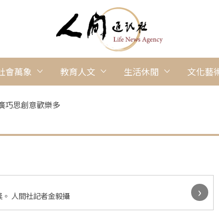
社會萬象
教育人文
生活休閒
文化藝
推廣巧思創意歡樂多
›
。 人間社記者金毅攝