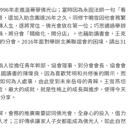
996年走進溫哥華佛光山；當時因為永固法師一句「看
齋，還加入助念團達26年之久。同修卞曉雪因他會務繁
轉人生，逐將常住、佛光會放在第一位；巧思通過舉辦
員，將分會「精緻化、開分店」。也藉助讀書會，王克
的分會。2016年面對舉辦北美聯誼會的困境，請出31
，兩人從擔任青年幹部、協會理事、到分會會長、協會會
到英國讀書的陳偉良，因為喜歡梵唄和共修後的開示，而
如何為人處事，由此受到未來岳母的青睞。王雪燕坦
言，最大的成就，就是性格上的成長與進步，使得今天
人分享。
解，會務的推廣需要認同佛光會，全身心的投入，借力
人才；三好傳承讓家人子女都能成為佛光人，如此自然