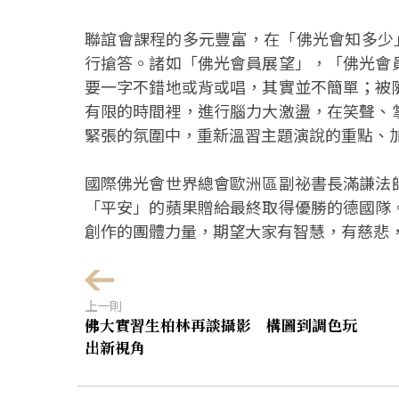
聯誼會課程的多元豐富，在「佛光會知多少
行搶答。諸如「佛光會員展望」，「佛光會
要一字不錯地或背或唱，其實並不簡單；被
有限的時間裡，進行腦力大激盪，在笑聲、
緊張的氛圍中，重新溫習主題演說的重點、
國際佛光會世界總會歐洲區副祕書長滿謙法
「平安」的蘋果贈給最終取得優勝的德國隊
創作的團體力量，期望大家有智慧，有慈悲
上一則
佛大實習生柏林再談攝影 構圖到調色玩
出新視角