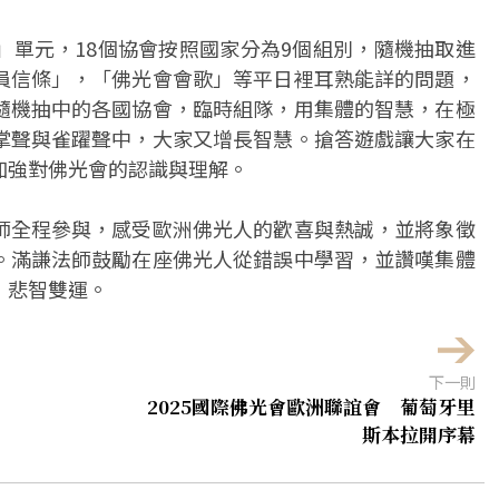
」單元，18個協會按照國家分為9個組別，隨機抽取進
員信條」，「佛光會會歌」等平日裡耳熟能詳的問題，
隨機抽中的各國協會，臨時組隊，用集體的智慧，在極
掌聲與雀躍聲中，大家又增長智慧。搶答遊戲讓大家在
加強對佛光會的認識與理解。
師全程參與，感受歐洲佛光人的歡喜與熱誠，並將象徵
。滿謙法師鼓勵在座佛光人從錯誤中學習，並讚嘆集體
，悲智雙運。
下一則
2025國際佛光會歐洲聯誼會 葡萄牙里
斯本拉開序幕