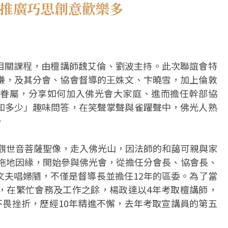
務推廣巧思創意歡樂多
會務相關課程，由檀講師魏艾倫、劉波主持。此次聯誼會特
謙，及其分會、協會督導的王姝文、卞曉雪，加上倫敦
眷屬，分享如何加入佛光會大家庭、進而擔任幹部協
知多少」趣味問答，在笑聲掌聲與雀躍聲中，佛光人熟
。
找觀世音菩薩聖像，走入佛光山，因法師的和藹可親與家
的拖地因緣，開始參與佛光會，從擔任分會長、協會長、
文夫唱婦隨，不僅是督導長並擔任12年的區委。為了當
，在繁忙會務及工作之餘，楊政達以4年考取檀講師，
不畏挫折，歷經10年精進不懈，去年考取宣講員的第五