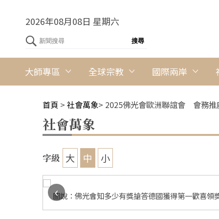
2026年08月08日 星期六
大師專區
全球宗教
國際兩岸
首頁
>
社會萬象
>
2025佛光會歐洲聯誼會 會務
社會萬象
大
中
小
字級
‹
加油打氣。
圖說：佛光會知多少有獎搶答德國獲得第一歡喜領獎