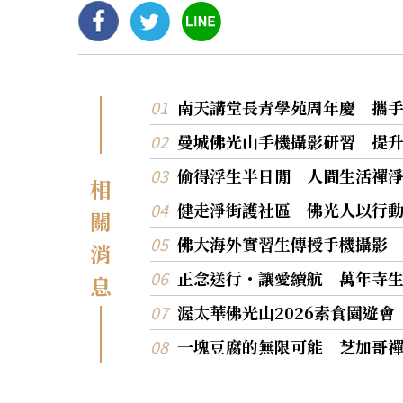
南天講堂長青學苑周年慶 攜
曼城佛光山手機攝影研習 提
偷得浮生半日閒 人間生活禪
相
健走淨街護社區 佛光人以行
關
佛大海外實習生傳授手機攝影
消
正念送行・讓愛續航 萬年寺
息
渥太華佛光山2026素食園遊
一塊豆腐的無限可能 芝加哥