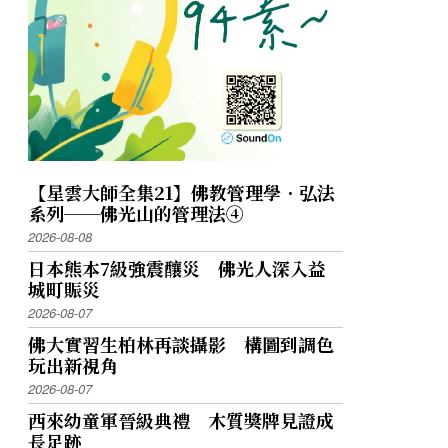
【星雲大師全集21】佛教管理學．弘法
系列──佛光山的管理法④
2026-08-08
日本熊本7級強震釀災 佛光人深入益
城町賑災
2026-08-07
佛大實習生柏林再談攝影 構圖到調色
玩出新視角
2026-08-07
西來幼童軍晉級典禮 木質獎牌見證成
長足跡