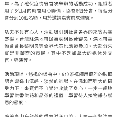
年。為了確保疫情後首次舉辦的活動成功，組織者
用了3個月的時間用心籌備。協會6個分會，每個分
會分到10個名額，用於邀請嘉賓前來體驗。
功夫不負有心人，活動吸引到社會各界的來賓共襄
盛舉。台灣駐滿地可辦事處組長黃耀良，滿地可華
僑會會長蔡明良等僑界代表也應邀參加。大部分來
賓是非華裔的市民，其中不乏加拿大的退休外交
官，導演等。
活動現場，悠揚的樂曲中，9位茶禪師用優雅的肢體
語言營造出沉靜、淡然的氣場。在溫和而強大的攝
受力下，來賓們不自覺地收斂了身心，一步一趨地
學習供香供花和品茶的禮儀，學習待人接物謙恭感
恩的態度。
隨著高山烏龍茶的香氣溢滿口腔，大眾一起將注意