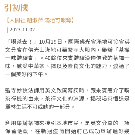
引初機
【人間社 趙淑萍 滿地可報導】
2023-11-02
「喫茶去！」10月29日，國際佛光會滿地可協會英
文分會在佛光山滿地可華嚴寺大殿內，舉辦「茶禪
一味體驗會」。40餘位來賓體驗漢傳佛教的茶禪一
味，感受中華茶、禪以及素食文化的魅力，渡過了
一個美好的下午。
監寺妙牧法師用英文致開幕詞時，跟來賓簡介了喫
茶禪機的由來，茶禪文化的淵源，揭秘喝茶悟道是
叢林生活不可或缺的一部分。
利用舉辦茶禪來接引本地市民，是英文分會的一項
保留活動，在新冠疫情開始前已成功舉辦過好幾