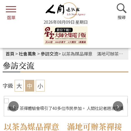
2026年08月09日 星期日
首頁
>
社會萬象
>
參訪交流
>
以茶為媒品禪意 滿地可辦茶禪接引初機
參訪交流
大
中
小
字級
‹
›
圖說：茶禪體驗會吸引了40多位市民參加。 人間社記者趙淑萍攝
以茶為媒品禪意 滿地可辦茶禪接