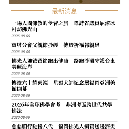
最新消息
一場人間佛教的學習之旅 卑詩省議員屈潔冰
拜訪佛光山
2026-08-09
寶塔分會父親節抄經 傳燈祈福報親恩
2026-08-09
佛光人迎爸爸節跑出健康 路跑淨灘守護台東
美麗海岸
2026-08-09
傳燈六十耀東瀛 星雲大師紀念展福岡亞洲美
館開幕
2026-08-09
2026年全球佛學會考 非洲考區跨世代共學
佛法
2026-08-09
慈悲願行馳援八代 福岡佛光人捐資送暖濟災