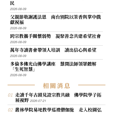
民
2026-08-09
父親節敬謝護法恩 南台別院以茶香與掌中戲
獻祝福
2026-08-09
跨宗教攜手關懷弱勢 凝聚善念共建希望社會
2026-08-09
萬年寺讀書會帶領人培訓 讀出信心與希望
2026-08-09
多倫多佛光山佛學講座 慧開法師領眾體解
「生死智慧」
2026-08-09
相
關
消
息
走讀千年古蹟見證宗教共融 佛學院學子拓
展視野
2026-07-21
叢林學院易地教學巡禮僧伽施 走入校園弘