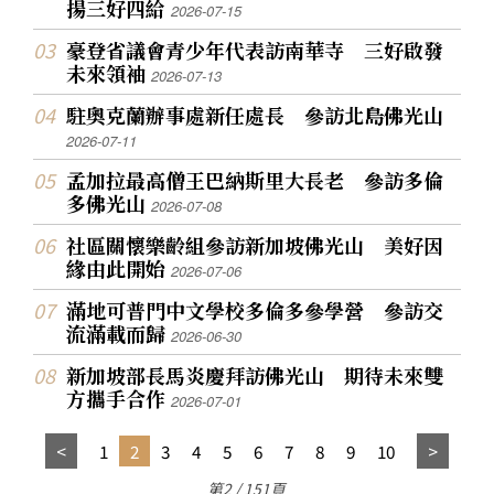
揚三好四給
2026-07-15
豪登省議會青少年代表訪南華寺 三好啟發
未來領袖
2026-07-13
駐奧克蘭辦事處新任處長 參訪北島佛光山
2026-07-11
孟加拉最高僧王巴納斯里大長老 參訪多倫
多佛光山
2026-07-08
社區關懷樂齡組參訪新加坡佛光山 美好因
緣由此開始
2026-07-06
滿地可普門中文學校多倫多參學營 參訪交
流滿載而歸
2026-06-30
新加坡部長馬炎慶拜訪佛光山 期待未來雙
方攜手合作
2026-07-01
1
2
3
4
5
6
7
8
9
10
第2 / 151頁