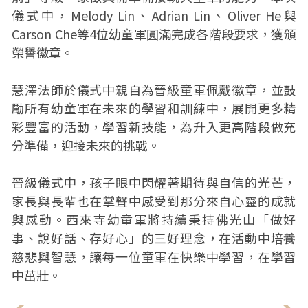
儀式中，Melody Lin、Adrian Lin、Oliver He與
Carson Che等4位幼童軍圓滿完成各階段要求，獲頒
榮譽徽章。
慧澤法師於儀式中親自為晉級童軍佩戴徽章，並鼓
勵所有幼童軍在未來的學習和訓練中，展開更多精
彩豐富的活動，學習新技能，為升入更高階段做充
分準備，迎接未來的挑戰。
晉級儀式中，孩子眼中閃耀著期待與自信的光芒，
家長與長輩也在掌聲中感受到那分來自心靈的成就
與感動。西來寺幼童軍將持續秉持佛光山「做好
事、說好話、存好心」的三好理念，在活動中培養
慈悲與智慧，讓每一位童軍在快樂中學習，在學習
中茁壯。