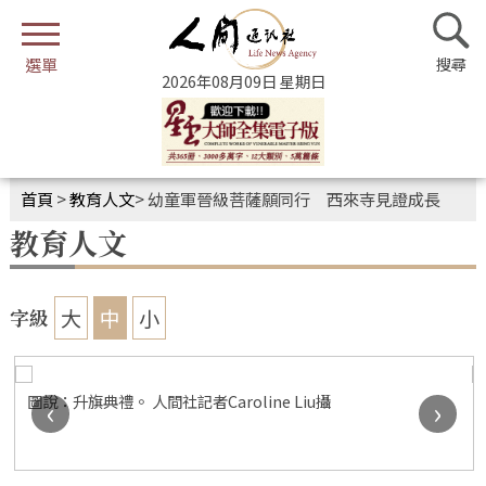
2026年08月09日 星期日
首頁
>
教育人文
>
幼童軍晉級菩薩願同行 西來寺見證成長
教育人文
大
中
小
字級
圖說：慧澤法師為晉級的幼童軍頒發獎狀。 人間社記者Caroline
‹
›
Liu攝