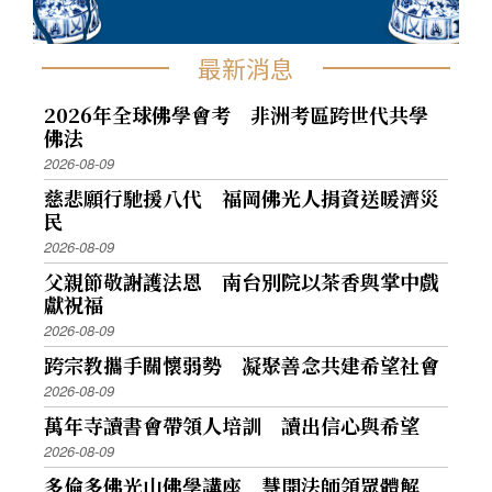
最新消息
2026年全球佛學會考 非洲考區跨世代共學
佛法
2026-08-09
慈悲願行馳援八代 福岡佛光人捐資送暖濟災
民
2026-08-09
父親節敬謝護法恩 南台別院以茶香與掌中戲
獻祝福
2026-08-09
跨宗教攜手關懷弱勢 凝聚善念共建希望社會
2026-08-09
萬年寺讀書會帶領人培訓 讀出信心與希望
2026-08-09
多倫多佛光山佛學講座 慧開法師領眾體解