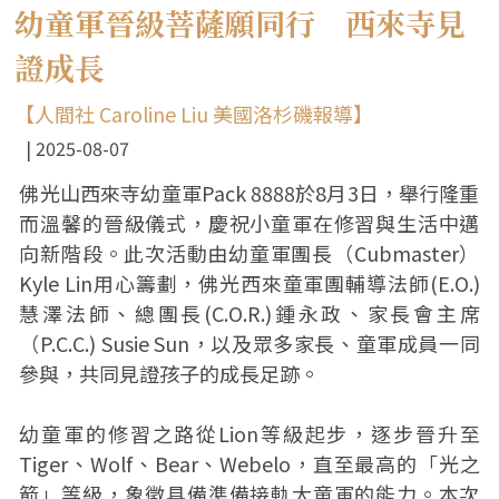
幼童軍晉級菩薩願同行 西來寺見
證成長
【人間社 Caroline Liu 美國洛杉磯報導】
2025-08-07
佛光山西來寺幼童軍Pack 8888於8月3日，舉行隆重
而溫馨的晉級儀式，慶祝小童軍在修習與生活中邁
向新階段。此次活動由幼童軍團長（Cubmaster）
Kyle Lin用心籌劃，佛光西來童軍團輔導法師(E.O.)
慧澤法師、總團長(C.O.R.)鍾永政、家長會主席
（P.C.C.) Susie Sun，以及眾多家長、童軍成員一同
參與，共同見證孩子的成長足跡。
幼童軍的修習之路從Lion等級起步，逐步晉升至
Tiger、Wolf、Bear、Webelo，直至最高的「光之
箭」等級，象徵具備準備接軌大童軍的能力。本次