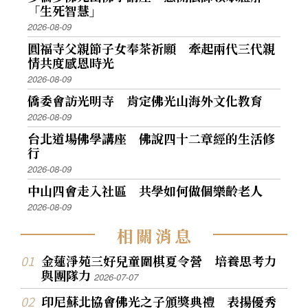
「生死智慧」
2026-08-09
圓福寺父親節子女奉茶祈願 牽起兩代三代親
情共度感恩時光
2026-08-09
僑委會訪光明寺 肯定佛光山海外文化教育
2026-08-09
台北道場佛學講座 佛說四十二章經的生活修
行
2026-08-09
中山四會走入社區 共學如何做個樂齡老人
2026-08-09
相
關
消
息
金蓮淨苑三好兒童圍棋夏令營 培養思考力
與團隊力
2026-07-07
印尼蘇北協會佛光之子頒獎典禮 表揚優秀