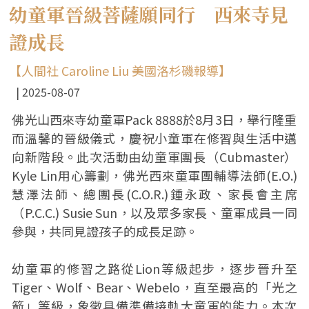
幼童軍晉級菩薩願同行 西來寺見
證成長
【人間社 Caroline Liu 美國洛杉磯報導】
2025-08-07
佛光山西來寺幼童軍Pack 8888於8月3日，舉行隆重
而溫馨的晉級儀式，慶祝小童軍在修習與生活中邁
向新階段。此次活動由幼童軍團長（Cubmaster）
Kyle Lin用心籌劃，佛光西來童軍團輔導法師(E.O.)
慧澤法師、總團長(C.O.R.)鍾永政、家長會主席
（P.C.C.) Susie Sun，以及眾多家長、童軍成員一同
參與，共同見證孩子的成長足跡。
幼童軍的修習之路從Lion等級起步，逐步晉升至
Tiger、Wolf、Bear、Webelo，直至最高的「光之
箭」等級，象徵具備準備接軌大童軍的能力。本次