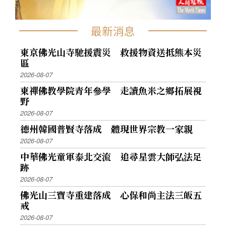
最新消息
東京佛光山寺馳援震災 救援物資送抵熊本災
區
2026-08-07
東禪佛教學院青年參學 走讀魚米之鄉拓展視
野
2026-08-07
德州韓國普賢寺落成 體現世界宗教一家親
2026-08-07
中華佛光童軍泰北交流 追尋星雲大師弘法足
跡
2026-08-07
佛光山三寶寺重建落成 心保和尚主法三皈五
戒
2026-08-07