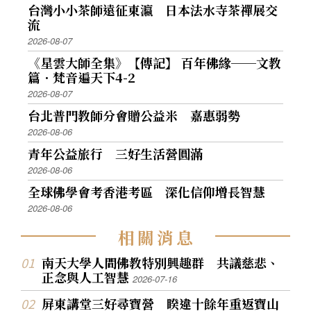
台灣小小茶師遠征東瀛 日本法水寺茶禪展交
流
2026-08-07
《星雲大師全集》【傳記】 百年佛緣──文教
篇．梵音遍天下4-2
2026-08-07
台北普門教師分會贈公益米 嘉惠弱勢
2026-08-06
青年公益旅行 三好生活營圓滿
2026-08-06
全球佛學會考香港考區 深化信仰增長智慧
2026-08-06
相
關
消
息
南天大學人間佛教特別興趣群 共議慈悲、
正念與人工智慧
2026-07-16
屏東講堂三好尋寶營 睽違十餘年重返寶山