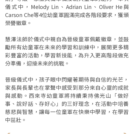
儀式中，Melody Lin、Adrian Lin、Oliver He與
Carson Che等4位幼童軍圓滿完成各階段要求，獲頒
榮譽徽章。
慧澤法師於儀式中親自為晉級童軍佩戴徽章，並鼓
勵所有幼童軍在未來的學習和訓練中，展開更多精
彩豐富的活動，學習新技能，為升入更高階段做充
分準備，迎接未來的挑戰。
晉級儀式中，孩子眼中閃耀著期待與自信的光芒，
家長與長輩也在掌聲中感受到那分來自心靈的成就
與感動。西來寺幼童軍將持續秉持佛光山「做好
事、說好話、存好心」的三好理念，在活動中培養
慈悲與智慧，讓每一位童軍在快樂中學習，在學習
中茁壯。