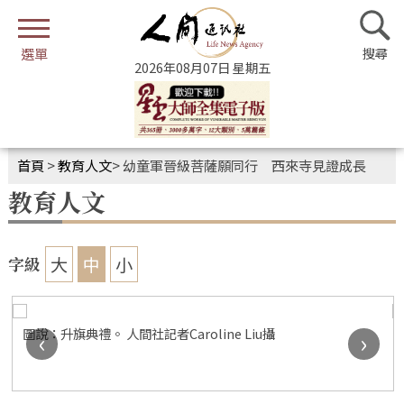
2026年08月07日 星期五
首頁
>
教育人文
>
幼童軍晉級菩薩願同行 西來寺見證成長
教育人文
大
中
小
字級
圖說：升旗典禮。 人間社記者Caroline Liu攝
‹
›