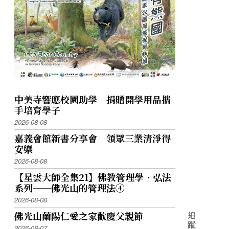
中美寺響應校園助學 捐贈開學用品攜
手培育學子
2026-08-08
嘉義會館新書分享會 領眾三業清淨得
安樂
2026-08-08
【星雲大師全集21】佛教管理學．弘法
系列──佛光山的管理法④
2026-08-08
佛光山蘭陽仁愛之家歡慶父親節
追
蹤
2026-08-07