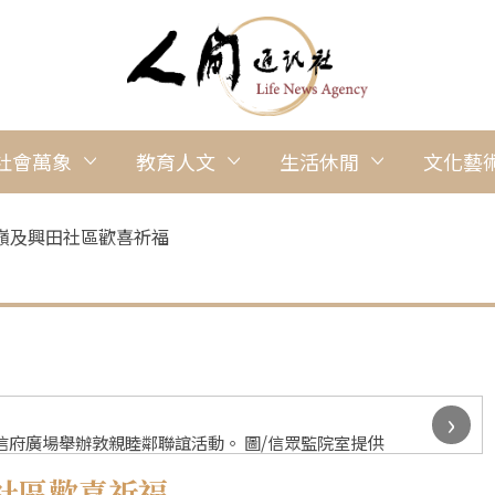
社會萬象
教育人文
生活休閒
文化藝
嶺及興田社區歡喜祈福
›
廣信府廣場舉辦敦親睦鄰聯誼活動。 圖/信眾監院室提供
社區歡喜祈福