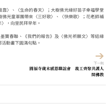
哇靠〉、〈生命的春天〉；大樹佛光緣好苗子幸福學堂
樹佛光童軍團帶來〈三好歌〉、〈快樂歌〉；花老師補
年〉，向里民拜早年。
新年墨寶春聯、《我們的報告》及〈佛光祈願文〉等結緣
鄰活動畫下圓滿句點。
下一則
圓福寺歲末感恩聯誼會 義工齊聚共護人
間佛教