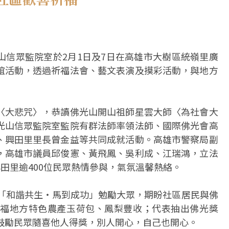
山信眾監院室於2月1日及7日在高雄市大樹區統嶺里廣
誼活動，透過祈福法會、藝文表演及摸彩活動，與地方
〈大悲咒〉，恭讀佛光山開山祖師星雲大師〈為社會大
光山信眾監院室監院有群法師率領法師、國際佛光會高
、興田里里長曾金益等共同成就活動。高雄市警察局副
，高雄市議員邱俊憲、黃飛鳳、吳利成、江瑞鴻，立法
興田里逾400位民眾熱情參與，氣氛溫馨熱絡。
寶「和諧共生‧馬到成功」勉勵大眾，期盼社區居民與佛
福地方特色農產玉荷包、鳳梨豐收；代表抽出佛光獎
鼓勵民眾隨喜他人得獎，別人開心，自己也開心。