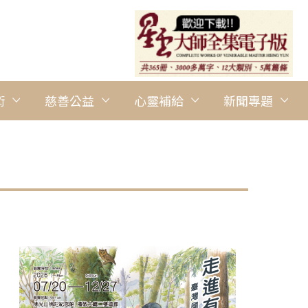
術
慈善公益
心靈補給
新聞專題
圖說：佛光山信眾監院室2026年2月1日於統嶺里廣信府廣場舉辦敦