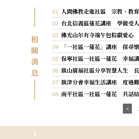
人間佛教走進社區 宗教、教
台北信義區蓮花講座 學做受
佛光山尔有寺端午包粽獻愛心
相
「一社區一蓮花」講座 探尋
關
保寧社區一社區一蓮花 幸福
消
旗山廣福社區分享智慧人生 
息
旗津分會幸福生活講座 度過
南平社區一社區一蓮花 共話