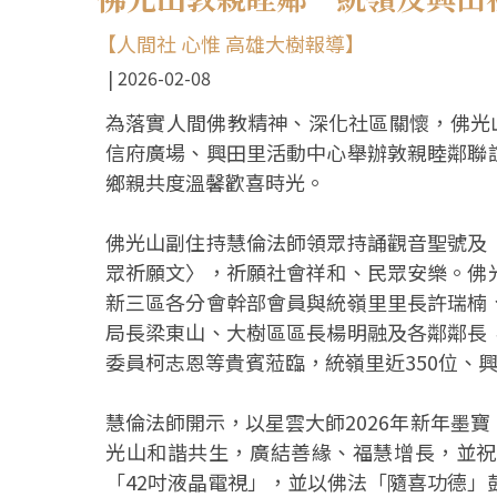
【人間社 心惟 高雄大樹報導】
2026-02-08
為落實人間佛教精神、深化社區關懷，佛光
信府廣場、興田里活動中心舉辦敦親睦鄰聯
鄉親共度溫馨歡喜時光。
佛光山副住持慧倫法師領眾持誦觀音聖號及
眾祈願文〉，祈願社會祥和、民眾安樂。佛
新三區各分會幹部會員與統嶺里里長許瑞楠
局長梁東山、大樹區區長楊明融及各鄰鄰長
委員柯志恩等貴賓蒞臨，統嶺里近350位、
慧倫法師開示，以星雲大師2026年新年墨
光山和諧共生，廣結善緣、福慧增長，並祝
「42吋液晶電視」，並以佛法「隨喜功德」