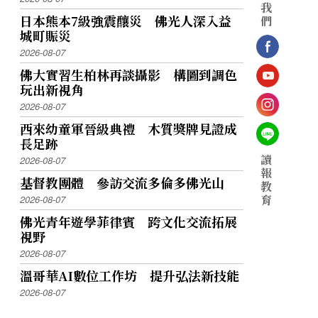
我
日本熊本7級強震釀災 佛光人深入益
們
城町賑災
2026-08-07
佛大實習生柏林再談攝影 構圖到調色
玩出新視角
2026-08-07
西來幼童軍晉級典禮 木質獎牌見證成
長足跡
讀
2026-08-07
報
基督教團體 參訪交流多倫多佛光山
教
育
2026-08-07
佛光青年遊學菲律賓 跨文化交流拓展
視野
2026-08-07
溫哥華AI數位工作坊 提升弘法新技能
2026-08-07