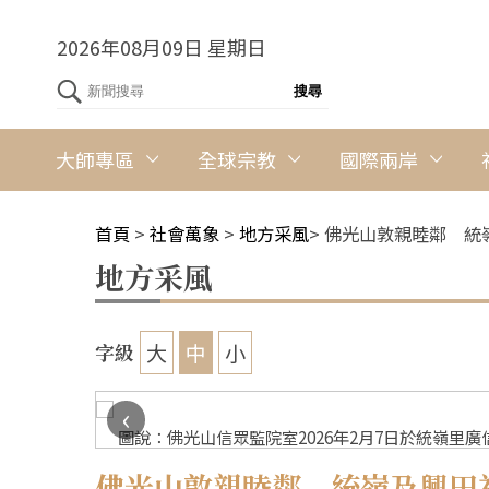
2026年08月09日 星期日
大師專區
全球宗教
國際兩岸
首頁
>
社會萬象
>
地方采風
>
佛光山敦親睦鄰 統
地方采風
大
中
小
字級
‹
圖說：佛光山信眾監院室2026年2月7日於統嶺里
佛光山敦親睦鄰 統嶺及興田