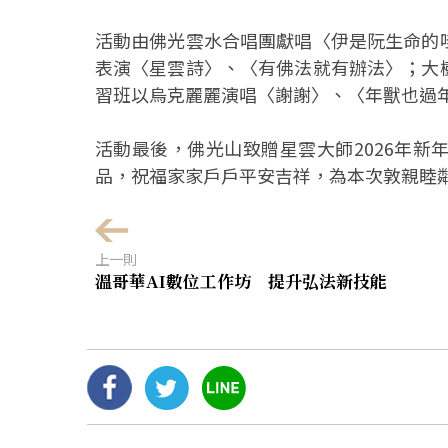
活動由佛光雲水合唱團獻唱〈伊是阮生命的
表演〈星雲詩〉、〈有佛法就有辦法〉；大
習班以烏克麗麗演唱〈謝謝〉、〈年獸也過
活動最後，佛光山致贈星雲大師2026年
品，祝福家家戶戶平安吉祥，為本次敦親睦
上一則
溫哥華AI數位工作坊 提升弘法新技能