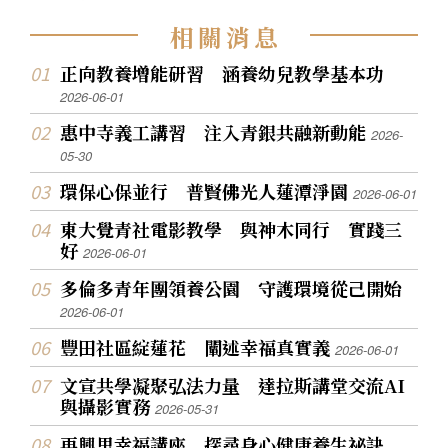
相
關
消
息
正向教養增能研習 涵養幼兒教學基本功
2026-06-01
惠中寺義工講習 注入青銀共融新動能
2026-
05-30
環保心保並行 普賢佛光人蓮潭淨園
2026-06-01
東大覺青社電影教學 與神木同行 實踐三
好
2026-06-01
多倫多青年團領養公園 守護環境從己開始
2026-06-01
豐田社區綻蓮花 闡述幸福真實義
2026-06-01
文宣共學凝聚弘法力量 達拉斯講堂交流AI
與攝影實務
2026-05-31
再興里幸福講座 探尋身心健康養生祕訣