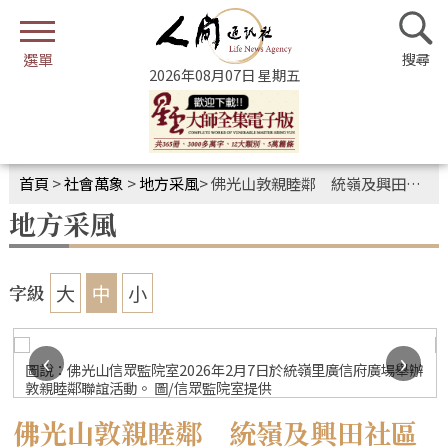
2026年08月07日 星期五
首頁
>
社會萬象
>
地方采風
>
佛光山敦親睦鄰 統嶺及興田社區歡喜祈福
地方采風
大
中
小
字級
‹
›
圖說：佛光山信眾監院室2026年2月7日於統嶺里廣信府廣場舉辦
敦親睦鄰聯誼活動。 圖/信眾監院室提供
佛光山敦親睦鄰 統嶺及興田社區