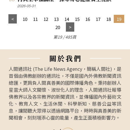
2026-05-31
10
11
12
13
14
15
16
17
18
19
20
第19 / 485頁
關
於
我
們
人間通訊社 (The Life News Agency，簡稱人間社)，是
首個由佛教創辦的通訊社，不僅是國內外佛教新聞資訊
總匯，更肩負人間真善美的國際傳播角色。秉持創辦人
星雲大師人文關懷、淑世化人的理念，人間通訊社報導
佛教界以及各宗教界的新聞資訊，並傳播國內外藝術文
化、教育人文、生活休閒、科學新知、慈善公益等訊
息，讓閱聽大眾得以透過網路平台，時時與真善美的新
聞相會，刻刻增添心靈的能量，產生正面積極影響力。