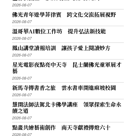
2026-08-07
佛光青年遊學菲律賓 跨文化交流拓展視野
2026-08-07
溫哥華AI數位工作坊 提升弘法新技能
2026-08-07
鳳山講堂讀報培訓 讓孩子愛上閱讀妙方
2026-08-07
星光電影夜點亮中天寺 昆士蘭佛光童軍展才
藝
2026-08-07
新馬寺傳書香之旅 雲水書車開進麻坡校園
2026-08-07
慧開法師法駕北卡佛學講座 領眾探索生命永
續之道
2026-08-07
點畫共繪藝術創作 南天寺獻禮傳燈六十
2026-08-07