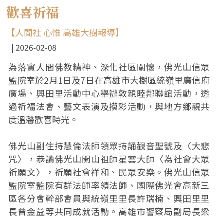
歡喜祈福
【人間社 心惟 高雄大樹報導】
2026-02-08
為落實人間佛教精神、深化社區關懷，佛光山信眾
監院室於2月1日及7日在高雄市大樹區統嶺里廣信府
廣場、興田里活動中心舉辦敦親睦鄰聯誼活動，透
過祈福法會、藝文表演及摸彩活動，與地方鄉親共
度溫馨歡喜時光。
佛光山副住持慧倫法師領眾持誦觀音聖號及〈大悲
咒〉，恭讀佛光山開山祖師星雲大師〈為社會大眾
祈願文〉，祈願社會祥和、民眾安樂。佛光山信眾
監院室監院有群法師率領法師、國際佛光會高新三
區各分會幹部會員與統嶺里里長許瑞楠、興田里里
長曾金益等共同成就活動。高雄市警察局副局長梁