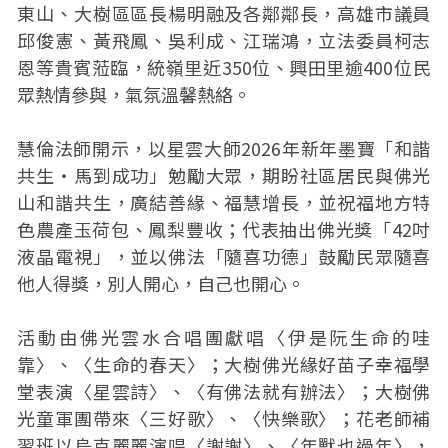
東山、大樹區區長楊明融及各鄰鄰長，高雄市議員
邱俊憲、黃飛鳳、吳利成、江瑞鴻，立法委員柯志
恩等貴賓蒞臨，統嶺里近350位、興田里逾400位民
眾熱情參與，氣氛溫馨熱絡。
慧倫法師開示，以星雲大師2026年新年墨寶「和諧
共生‧馬到成功」勉勵大眾，期盼社區居民與佛光
山和諧共生，廣結善緣、福慧增長，並祝福地方特
色農產玉荷包、鳳梨豐收；代表抽出佛光獎「42吋
液晶電視」，並以佛法「隨喜功德」鼓勵民眾隨喜
他人得獎，別人開心，自己也開心。
活動由佛光雲水合唱團獻唱〈伊是阮生命的哇
靠〉、〈生命的春天〉；大樹佛光緣好苗子幸福學
堂表演〈星雲詩〉、〈有佛法就有辦法〉；大樹佛
光童軍團帶來〈三好歌〉、〈快樂歌〉；花老師補
習班以烏克麗麗演唱〈謝謝〉、〈年獸也過年〉，