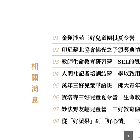
金蓮淨苑三好兒童圍棋夏令營
印尼蘇北協會佛光之子頒獎典
教師生命教育研習營 SEL的
相
人間社記者培訓結營 學以致
關
萬年三好兒童華語班 佛大青
消
寶塔寺三好兒童夏令營 生命
息
妙法野友趣兒童營 三好教育
從「好蘋果」到「好心情」 三