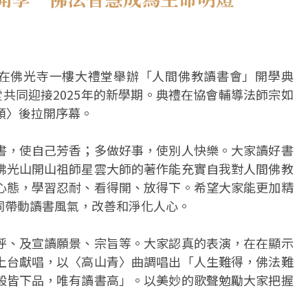
，在佛光寺一樓大禮堂舉辦「人間佛教讀書會」開學典
堂共同迎接2025年的新學期。典禮在協會輔導法師宗如
頌〉後拉開序幕。
書，使自己芳香；多做好事，使別人快樂。大家讀好書
佛光山開山祖師星雲大師的著作能充實自我對人間佛教
心態，學習忍耐、看得開、放得下。希望大家能更加精
同帶動讀書風氣，改善和淨化人心。
呼、及宣讀願景、宗旨等。大家認真的表演，在在顯示
上台獻唱，以〈高山青〉曲調唱出「人生難得，佛法難
般皆下品，唯有讀書高」。以美妙的歌聲勉勵大家把握