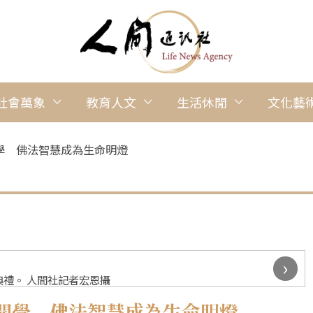
社會萬象
教育人文
生活休閒
文化藝
學 佛法智慧成為生命明燈
›
禮。 人間社記者宏恩攝
開學 佛法智慧成為生命明燈