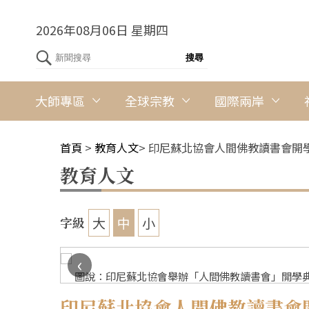
2026年08月06日 星期四
大師專區
全球宗教
國際兩岸
首頁
>
教育人文
>
印尼蘇北協會人間佛教讀書會開
教育人文
大
中
小
字級
‹
圖說：印尼蘇北協會舉辦「人間佛教讀書會」開學典
印尼蘇北協會人間佛教讀書會