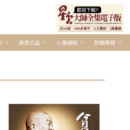
術
慈善公益
心靈補給
新聞專題
圖說：印尼蘇北協會舉辦「人間佛教讀書會」開學典禮。 人間社記