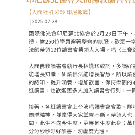
【人間社 孔彩玲 印尼報導】
2025-02-28
國際佛光會印尼蘇北協會於2月23日下午
禮，逾250位學員穿著整齊的制服，歡聚一
法師帶領12位讀書會帶領人入場，唱〈三寶
人間佛教讀書會執行長林嬿珍致詞，多讀好
能增長知識，研讀佛法能增長智慧。所以讀
的認知、提升涵養，增加歡喜、保持樂觀的
進讀書，也歡迎更多人加入讀書會行列，一
接著，各班讀書會上台演唱讀書會會歌、隊
團隊精神，並贏得大家掌聲不斷。帶領人也
聞，此生不向今生度，更待何生度此身；萬
分分秒秒好好讀書，勿虛度光陰。