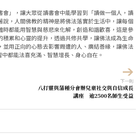
書會」，讓大眾從讀書會中能學習到「讀做一個人，讀
著說，人間佛教的精神是將佛法落實於生活中，讓每個
難時都能用智慧與慈悲來化解，創造和諧歡喜，這是參
的積累和心靈的提升，透過共修共學，讓佛法成為生命
，並用正向的心態去影響周遭的人、廣結善緣，讓佛法
習中都能法喜充滿、智慧增長、身心自在。
下一則
八打靈與蒲種分會辦兒童社交與自信成長
講座 逾2500名師生受益