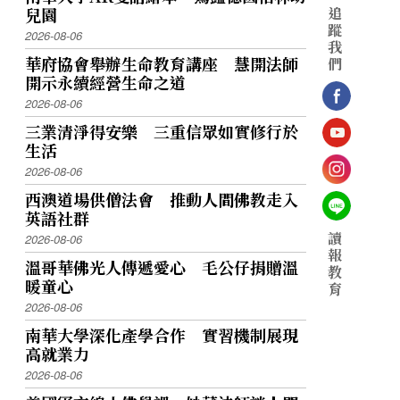
兒園
追
蹤
2026-08-06
我
華府協會舉辦生命教育講座 慧開法師
們
開示永續經營生命之道
2026-08-06
三業清淨得安樂 三重信眾如實修行於
生活
2026-08-06
西澳道場供僧法會 推動人間佛教走入
英語社群
讀
2026-08-06
報
溫哥華佛光人傳遞愛心 毛公仔捐贈溫
教
暖童心
育
2026-08-06
南華大學深化產學合作 實習機制展現
高就業力
2026-08-06