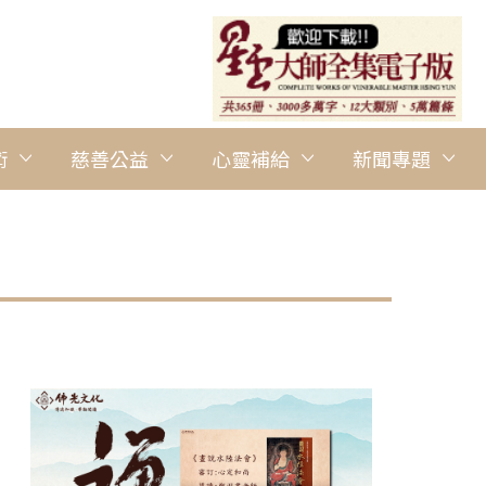
術
慈善公益
心靈補給
新聞專題
圖說：印尼蘇北協會舉辦「人間佛教讀書會」開學典禮。 人間社記