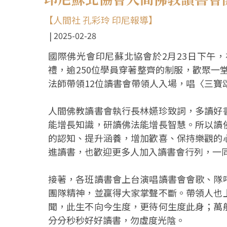
【人間社 孔彩玲 印尼報導】
2025-02-28
國際佛光會印尼蘇北協會於2月23日下午
禮，逾250位學員穿著整齊的制服，歡聚一
法師帶領12位讀書會帶領人入場，唱〈三寶
人間佛教讀書會執行長林嬿珍致詞，多讀好
能增長知識，研讀佛法能增長智慧。所以讀
的認知、提升涵養，增加歡喜、保持樂觀的
進讀書，也歡迎更多人加入讀書會行列，一
接著，各班讀書會上台演唱讀書會會歌、隊
團隊精神，並贏得大家掌聲不斷。帶領人也
聞，此生不向今生度，更待何生度此身；萬
分分秒秒好好讀書，勿虛度光陰。