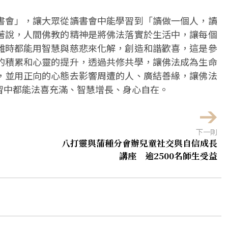
書會」，讓大眾從讀書會中能學習到「讀做一個人，讀
著說，人間佛教的精神是將佛法落實於生活中，讓每個
難時都能用智慧與慈悲來化解，創造和諧歡喜，這是參
的積累和心靈的提升，透過共修共學，讓佛法成為生命
，並用正向的心態去影響周遭的人、廣結善緣，讓佛法
習中都能法喜充滿、智慧增長、身心自在。
下一則
八打靈與蒲種分會辦兒童社交與自信成長
講座 逾2500名師生受益