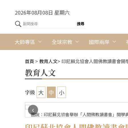
2026年08月08日 星期六
大師專區
全球宗教
國際兩岸
首頁
>
教育人文
>
印尼蘇北協會人間佛教讀書會開
教育人文
大
中
小
字級
‹
圖說：印尼蘇北協會舉辦「人間佛教讀書會」開學典
印尼蘇北協會人間佛教讀書會