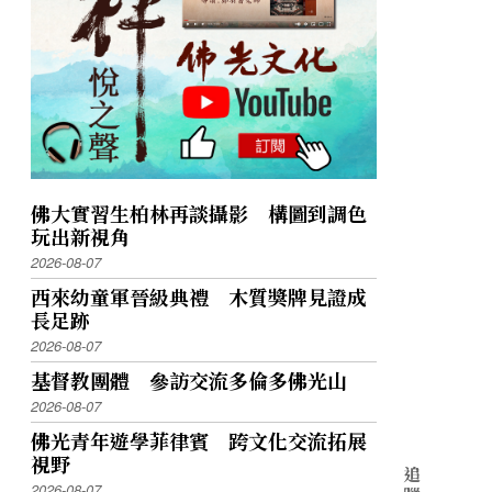
佛大實習生柏林再談攝影 構圖到調色
玩出新視角
2026-08-07
西來幼童軍晉級典禮 木質獎牌見證成
長足跡
2026-08-07
基督教團體 參訪交流多倫多佛光山
2026-08-07
佛光青年遊學菲律賓 跨文化交流拓展
視野
追
2026-08-07