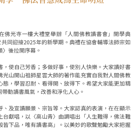
，在佛光寺一樓大禮堂舉辦「人間佛教讀書會」開學典
堂共同迎接2025年的新學期。典禮在協會輔導法師宗如
頌〉後拉開序幕。
書，使自己芳香；多做好事，使別人快樂。大家讀好書
佛光山開山祖師星雲大師的著作能充實自我對人間佛教
心態，學習忍耐、看得開、放得下。希望大家能更加精
同帶動讀書風氣，改善和淨化人心。
呼、及宣讀願景、宗旨等。大家認真的表演，在在顯示
上台獻唱，以〈高山青〉曲調唱出「人生難得，佛法難
般皆下品，唯有讀書高」。以美妙的歌聲勉勵大家把握