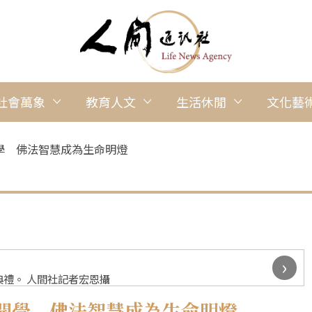
社會萬象
教育人文
生活休閒
文化藝
學 佛法智慧成為生命明燈
›
禮。 人間社記者宏恩攝
開學 佛法智慧成為生命明燈