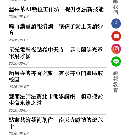
蹤
我
溫哥華AI數位工作坊 提升弘法新技能
們
2026-08-07
鳳山講堂讀報培訓 讓孩子愛上閱讀妙
方
2026-08-07
星光電影夜點亮中天寺 昆士蘭佛光童
軍展才藝
2026-08-07
新馬寺傳書香之旅 雲水書車開進麻坡
讀
報
校園
教
2026-08-07
育
慧開法師法駕北卡佛學講座 領眾探索
生命永續之道
2026-08-07
點畫共繪藝術創作 南天寺獻禮傳燈六
十
2026-08-07