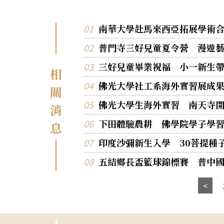
南華大學赴馬來西亞拓展學術
普門寺三好兒童夏令營 漫遊
三好兒童畢業祝福 小一新生
相
佛光大學社工系海外實習展成
關
佛光大學生海外實習 南天寺
消
下田體驗農耕 佛學院學子學
息
印度沙彌新生入學 30菩提種
五結鄉長盃籃球錦標賽 普中