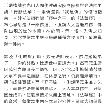
活動禮請佛光山人間佛教研究院副院長妙光法師主
講「行願法華：一乘佛道與『我是佛』的修行指
南」。妙光法師強調「經中之王」的《法華經》，
核心思想是「一乘佛道」，強調人人皆能成佛。佛
陀出現於世的本懷，在於開、示、悟、入佛之知
見。佛陀並依眾生根器施設種種方便法門，最終導
歸一佛乘。
談及「化城喻」時，妙光法師表示，佛陀勉勵弟
子：「你的終點，比想像中更遠大。」然而眾生常
因成佛之路漫長而退卻，因此佛陀以化城譬喻鼓勵
大眾不要半途而廢，在休息之後，仍要繼續前行，
邁向成佛寶藏。而「窮子喻」，則說明眾生並非乞
丐，而是佛法寶藏的繼承人。人人本具佛性，只待
因緣成熟，便能承接如來無上智慧。《法華經》中
的寶塔，象徵眾生內在本具的佛性。星雲大師倡導