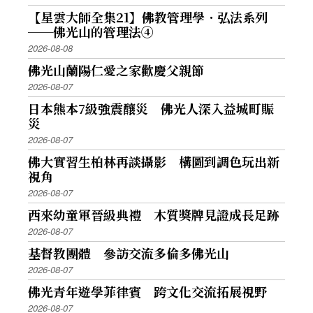
【星雲大師全集21】佛教管理學．弘法系列
──佛光山的管理法④
2026-08-08
佛光山蘭陽仁愛之家歡慶父親節
2026-08-07
日本熊本7級強震釀災 佛光人深入益城町賑
災
2026-08-07
佛大實習生柏林再談攝影 構圖到調色玩出新
視角
2026-08-07
西來幼童軍晉級典禮 木質獎牌見證成長足跡
2026-08-07
基督教團體 參訪交流多倫多佛光山
2026-08-07
佛光青年遊學菲律賓 跨文化交流拓展視野
2026-08-07