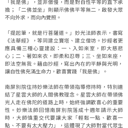
「我是佛」，並非傲慢，而是對自性平等的直下承
擔；「二佛並坐」則顯示佛佛平等無二，啟發大眾
不向外求，而向內覺照。
「提起筆，就是行菩薩道。」妙光法師表示，書寫
《法華經》，等同建立寶塔、建立僧坊。抄經者更
應具備三種心靈建設：一、入如來室，即大慈悲
心；二、著如來衣，即柔和忍辱；三、坐如來座，
即法空無我。藉由抄經，寫出內在的平靜與光明，
讓自性佛充滿生命力，歡喜實踐「我是佛」。
南屏別院住持妙樂法師在帶領指導修持時，特別連
結了星雲大師的人間佛教理念。星雲大師在帶領佛
光人走在佛陀的道路上時，始終強調歡喜心的重要
性。妙樂法師回憶南屏別院落成十週年請示大師
時，大師慎重交代要讓大家「輕鬆一點、歡喜一
點、不要有太大壓力」，這體現了大師對當代眾生