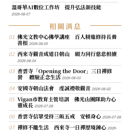
溫哥華AI數位工作坊 提升弘法新技能
2026-08-07
相
關
消
息
佛光文教中心佛學講座 百人精進修持長養
善根
2026-08-05
西來寺觀音成道日朝山 願力同行慈悲相續
2026-08-04
香雲寺「Opening the Door」三日禪修
營 體驗正念生活
2026-08-03
安國寺朝山法會 虔誠禮敬觀音
2026-08-02
Vigan市教育主管培訓 佛光山團隊助力心
靈成長
2026-07-28
香雲寺信眾受持三皈五戒 安頓身心
2026-07-28
禪修不離生活 西來寺一日禪歷境鍊心
2026-