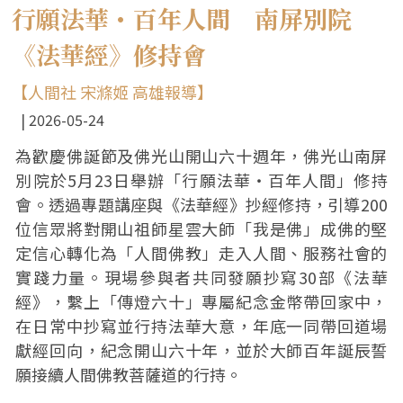
行願法華・百年人間 南屏別院
《法華經》修持會
【人間社 宋滌姬 高雄報導】
2026-05-24
為歡慶佛誕節及佛光山開山六十週年，佛光山南屏
別院於5月23日舉辦「行願法華・百年人間」修持
會。透過專題講座與《法華經》抄經修持，引導200
位信眾將對開山祖師星雲大師「我是佛」成佛的堅
定信心轉化為「人間佛教」走入人間、服務社會的
實踐力量。現場參與者共同發願抄寫30部《法華
經》，繫上「傳燈六十」專屬紀念金幣帶回家中，
在日常中抄寫並行持法華大意，年底一同帶回道場
獻經回向，紀念開山六十年，並於大師百年誕辰誓
願接續人間佛教菩薩道的行持。