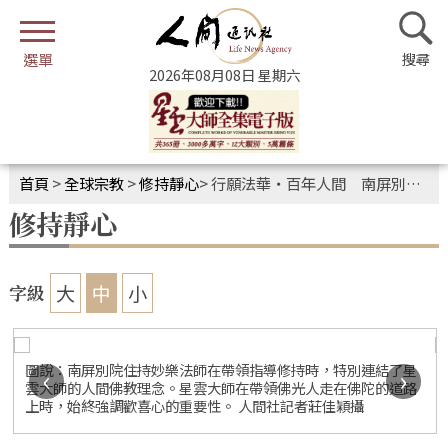
2026年08月08日 星期六
首頁
>
全球宗教
>
修持靜心
>
行願法華・百年人間 南屏別院《法華經》修持會
修持靜心
大
中
小
字級
圖說：南屏別院住持妙樂法師在帶領指導修持時，特別連結了星
‹
›
雲大師的人間佛教理念。星雲大師在帶領佛光人走在佛陀的道路
上時，始終強調歡喜心的重要性。 人間社記者莊佳穎攝