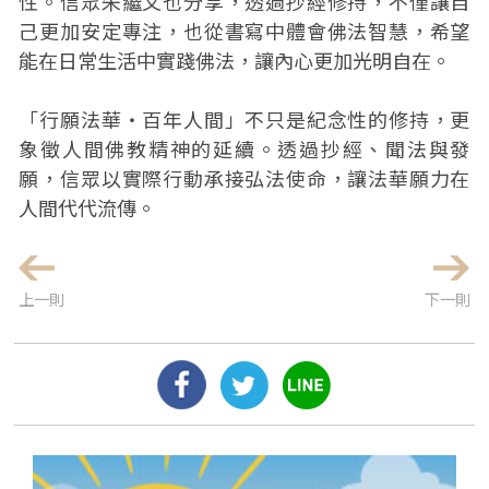
性。信眾朱繼文也分享，透過抄經修持，不僅讓自
己更加安定專注，也從書寫中體會佛法智慧，希望
能在日常生活中實踐佛法，讓內心更加光明自在。
「行願法華・百年人間」不只是紀念性的修持，更
象徵人間佛教精神的延續。透過抄經、聞法與發
願，信眾以實際行動承接弘法使命，讓法華願力在
人間代代流傳。
上一則
下一則