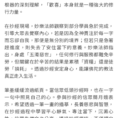
根器的深刻理解，「歡喜」本身就是一種強大的修
行力量。
在抄經現場，妙樂法師觀察到部分學員急於完成，
引導大眾去覺察內心，若是因為全神貫注於每一字
而忘卻自我，那便是無分別的境界；但若只是急著
趕進度，則失去了安住當下的意義。妙樂法師指
出，身處「五濁惡世」，任何修行與服務都難免辛
勞，但關鍵在於辛苦的結果是累積「資糧」還是徒
勞「損耗」。透過抄經安定身心，能讓佛陀的教法
真正走入生活。
筆墨緩緩流過紙頁。當信眾低頭抄經時，也在一字
一句中照見自己的心。參與抄經的信眾簡月娥表
示，希望透過一筆一畫的描摹，長養慈悲與智慧，
在抄經過程中學習平心靜氣、專注當下，沉澱心