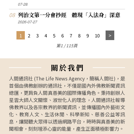
07-28
列治文第一分會抄經 體現「入法身」深意
2026-07-27
1
2
3
4
5
6
7
8
9
10
第1 / 115頁
關
於
我
們
人間通訊社 (The Life News Agency，簡稱人間社)，是
首個由佛教創辦的通訊社，不僅是國內外佛教新聞資訊
總匯，更肩負人間真善美的國際傳播角色。秉持創辦人
星雲大師人文關懷、淑世化人的理念，人間通訊社報導
佛教界以及各宗教界的新聞資訊，並傳播國內外藝術文
化、教育人文、生活休閒、科學新知、慈善公益等訊
息，讓閱聽大眾得以透過網路平台，時時與真善美的新
聞相會，刻刻增添心靈的能量，產生正面積極影響力。