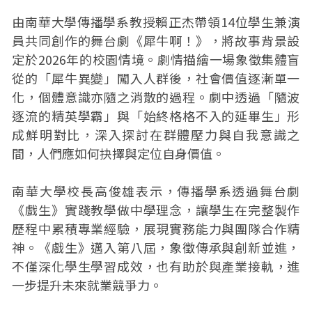
由南華大學傳播學系教授賴正杰帶領14位學生兼演
員共同創作的舞台劇《犀牛啊！》，將故事背景設
定於2026年的校園情境。劇情描繪一場象徵集體盲
從的「犀牛異變」闖入人群後，社會價值逐漸單一
化，個體意識亦隨之消散的過程。劇中透過「隨波
逐流的精英學霸」與「始終格格不入的延畢生」形
成鮮明對比，深入探討在群體壓力與自我意識之
間，人們應如何抉擇與定位自身價值。
南華大學校長高俊雄表示，傳播學系透過舞台劇
《戲生》實踐教學做中學理念，讓學生在完整製作
歷程中累積專業經驗，展現實務能力與團隊合作精
神。《戲生》邁入第八屆，象徵傳承與創新並進，
不僅深化學生學習成效，也有助於與產業接軌，進
一步提升未來就業競爭力。