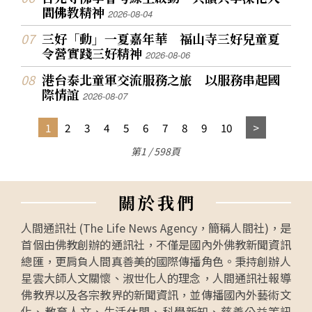
間佛教精神
2026-08-04
三好「動」一夏嘉年華 福山寺三好兒童夏
令營實踐三好精神
2026-08-06
港台泰北童軍交流服務之旅 以服務串起國
際情誼
2026-08-07
1
2
3
4
5
6
7
8
9
10
第1 / 598頁
關
於
我
們
人間通訊社 (The Life News Agency，簡稱人間社)，是
首個由佛教創辦的通訊社，不僅是國內外佛教新聞資訊
總匯，更肩負人間真善美的國際傳播角色。秉持創辦人
星雲大師人文關懷、淑世化人的理念，人間通訊社報導
佛教界以及各宗教界的新聞資訊，並傳播國內外藝術文
化、教育人文、生活休閒、科學新知、慈善公益等訊