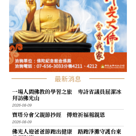
最新消息
一場人間佛教的學習之旅 卑詩省議員屈潔冰
拜訪佛光山
2026-08-09
寶塔分會父親節抄經 傳燈祈福報親恩
2026-08-09
佛光人迎爸爸節跑出健康 路跑淨灘守護台東