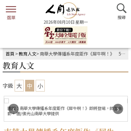
2026年08月10日 星期一
首頁
>
教育人文
>
南華大學傳播系年度鉅作《犀牛啊！》 5月8日、9日震撼登場
教育人文
大
中
小
字級
‹
›
圖說：南華大學傳播系年度鉅作《犀牛啊！》即將登場，師生合
影。 圖/佛光山南華大學提供