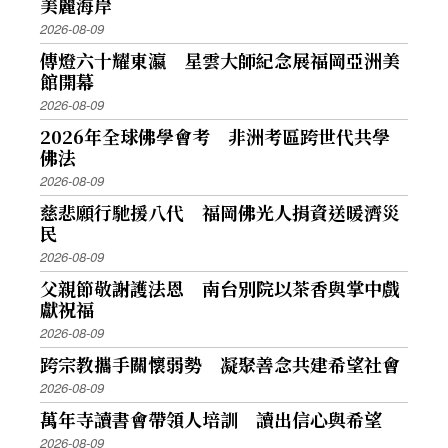
美麗海岸
2026-08-09
傳燈六十耀東瀛 星雲大師紀念展福岡亞洲美
館開幕
2026-08-09
2026年全球佛學會考 非洲考區跨世代共學
佛法
2026-08-09
慈悲願行馳援八代 福岡佛光人捐資送暖濟災
民
2026-08-09
父親節敬謝護法恩 南台別院以茶香與掌中戲
獻祝福
2026-08-09
跨宗教攜手關懷弱勢 凝聚善念共建希望社會
2026-08-09
萬年寺讀書會帶領人培訓 讀出信心與希望
2026-08-09