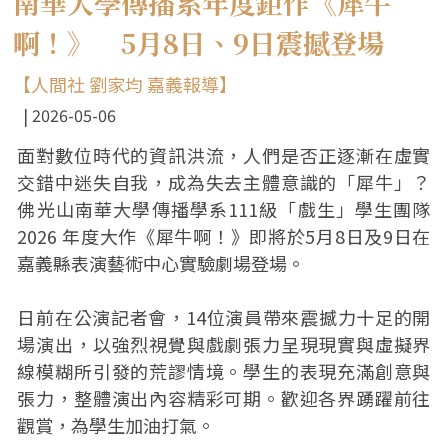
南華大學傳播系年度鉅作《犀牛
啊！》 5月8日、9日震撼登場
【人間社 劉家均 嘉義報導】
2026-05-06
面對數位時代的資訊洪流，人們是否正逐漸在虛實
交錯中迷失自我，成為失去主體意識的「犀牛」？
佛光山南華大學傳播學系111級「戲生」學生團隊
2026 年度大作《犀牛啊！》即將於5月8日及9日在
嘉義縣表演藝術中心實驗劇場登場。
日前在公演記者會，14位演員帶來震撼力十足的開
場演出，以強烈視覺與戲劇張力呈現現實與虛擬界
線模糊所引發的荒謬情境。學生的表現充滿創意與
張力，整體演出內容精彩可期。歡迎各界踴躍前往
觀賞，為學生加油打氣。